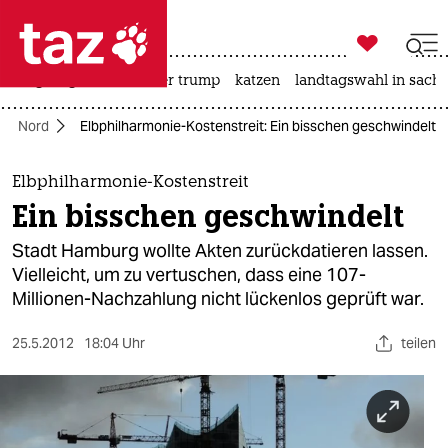

taz zahl ich
bergsteigen
usa unter trump
katzen
landtagswahl in sachs

taz zahl ich
Nord
Elbphilharmonie-Kostenstreit: Ein bisschen geschwindelt
taz zahl ich
themen
Elbphilharmonie-Kostenstreit
Ein bisschen geschwindelt
politik
Stadt Hamburg wollte Akten zurückdatieren lassen.
öko
Vielleicht, um zu vertuschen, dass eine 107-
Millionen-Nachzahlung nicht lückenlos geprüft war.
gesellschaft
25.5.2012
18:04 Uhr
teilen
kultur
sport