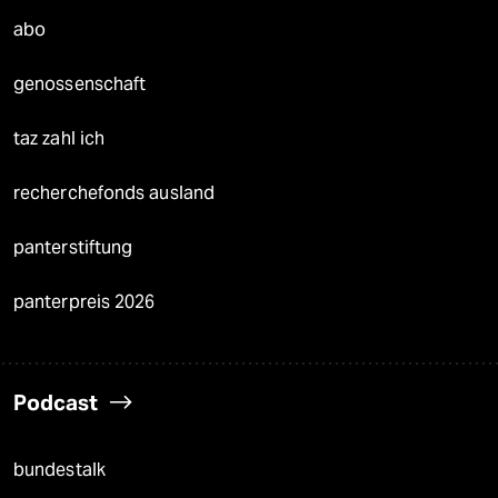
abo
genossenschaft
taz zahl ich
recherchefonds ausland
panterstiftung
panterpreis 2026
Podcast
bundestalk