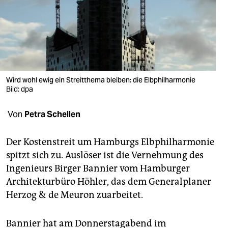
berlin
nord
wahrheit
verlag
Wird wohl ewig ein Streitthema bleiben: die Elbphilharmonie
verlag
Bild: dpa
veranstaltungen
Von
Petra Schellen
shop
Der Kostenstreit um Hamburgs Elbphilharmonie
fragen & hilfe
spitzt sich zu. Auslöser ist die Vernehmung des
Ingenieurs Birger Bannier vom Hamburger
unterstützen
Architekturbüro Höhler, das dem Generalplaner
abo
Herzog & de Meuron zuarbeitet.
genossenschaft
Bannier hat am Donnerstagabend im