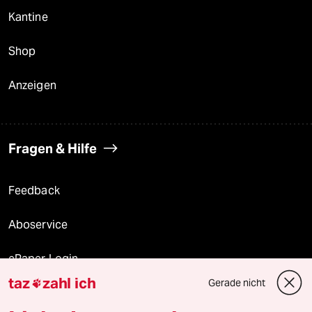
Kantine
Shop
Anzeigen
Fragen & Hilfe
Feedback
Aboservice
ePaper Login
taz
zahl ich
Gerade nicht

Downloads für Abonnierende