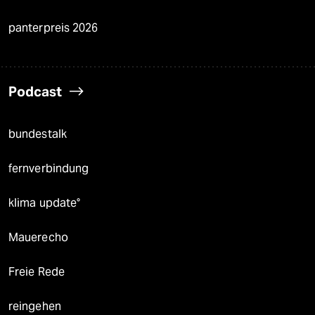
panterpreis 2026
Podcast
bundestalk
fernverbindung
klima update°
Mauerecho
Freie Rede
reingehen