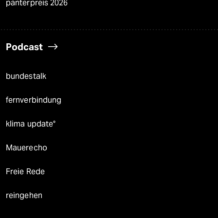
panterpreis 2026
Podcast
bundestalk
fernverbindung
klima update°
Mauerecho
Freie Rede
reingehen