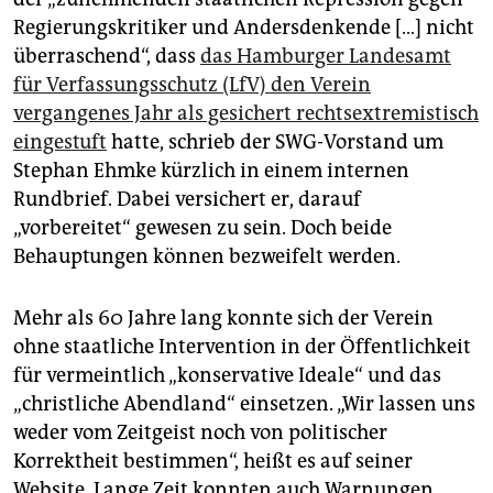
epaper login
Regierungskritiker und Andersdenkende […] nicht
überraschend“, dass
das Hamburger Landesamt
für Verfassungsschutz (LfV) den Verein
vergangenes Jahr als gesichert rechtsextremistisch
eingestuft
hatte, schrieb der SWG-Vorstand um
Stephan Ehmke kürzlich in einem internen
Rundbrief. Dabei versichert er, darauf
„vorbereitet“ gewesen zu sein. Doch beide
Behauptungen können bezweifelt werden.
Mehr als 60 Jahre lang konnte sich der Verein
ohne staatliche Intervention in der Öffentlichkeit
für vermeintlich „konservative Ideale“ und das
„christliche Abendland“ einsetzen. „Wir lassen uns
weder vom Zeitgeist noch von politischer
Korrektheit bestimmen“, heißt es auf seiner
Website. Lange Zeit konnten auch Warnungen