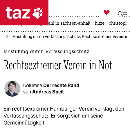

taz zahl ich
iran-krieg
landtagswahl in sachsen-anhalt
hitze
christophe

taz zahl ich
fD
Einstufung durch Verfassungsschutz: Rechtsextremer Verein in
taz zahl ich
themen
Einstufung durch Verfassungsschutz
Rechtsextremer Verein in Not
politik
öko
Kolumne
Der rechte Rand
gesellschaft
von
Andreas Speit
kultur
Ein rechtsextremer Hamburger Verein verklagt den
Verfassungsschutz. Er sorgt sich um seine
sport
Gemeinnützigkeit.