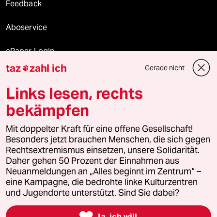
Feedback
Aboservice
ePaper Login
taz
zahl ich
Gerade nicht

Downloads für Abonnierende
Links lesen, rechts
bekämpfen
© 2026 taz Verlags und Vertriebs GmbH
Mit doppelter Kraft für eine offene Gesellschaft!
Alle Rechte vorbehalten. Bei rechtlichen Fragen oder für Genehmigungen
wenden Sie sich bitte an
lizenzen@taz.de
Besonders jetzt brauchen Menschen, die sich gegen
Rechtsextremismus einsetzen, unsere Solidarität.
Daher gehen 50 Prozent der Einnahmen aus
Feedback
Redaktionsstatut
Kommune-Richtlinien
KI-
Neuanmeldungen an „Alles beginnt im Zentrum“ –
eine Kampagne, die bedrohte linke Kulturzentren
Leitlinie
Informant
Datenschutz
Impressum
AGB
und Jugendorte unterstützt. Sind Sie dabei?
Seitenwende
Einwilligungen widerrufen (Ads)

Ja, ich will