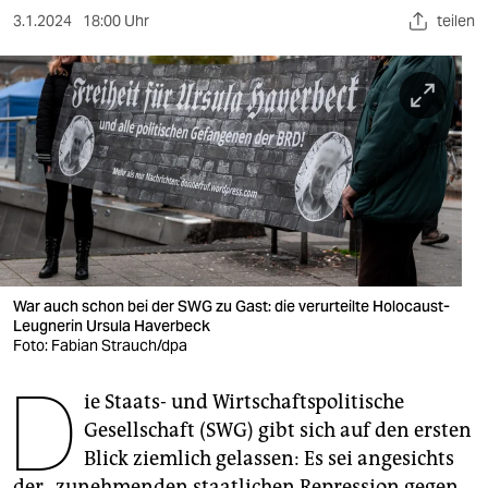
berlin
3.1.2024
18:00 Uhr
teilen
nord
wahrheit
verlag
verlag
veranstaltungen
shop
War auch schon bei der SWG zu Gast: die verurteilte Holocaust-
fragen & hilfe
Leugnerin Ursula Haverbeck
Foto: Fabian Strauch/dpa
unterstützen
D
ie Staats- und Wirtschaftspolitische
abo
Gesellschaft (SWG) gibt sich auf den ersten
genossenschaft
Blick ziemlich gelassen: Es sei angesichts
der „zunehmenden staat­lichen Repression gegen