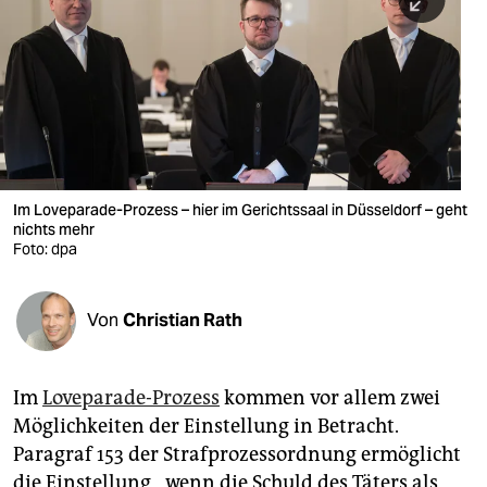
berlin
nord
wahrheit
verlag
verlag
Im Loveparade-Prozess – hier im Gerichtssaal in Düsseldorf – geht
nichts mehr
veranstaltungen
Foto: dpa
shop
fragen & hilfe
Von
Christian Rath
unterstützen
Im
Loveparade-Prozess
kommen vor allem zwei
abo
Möglichkeiten der Einstellung in Betracht.
genossenschaft
Paragraf 153 der Strafprozessordnung ermöglicht
die Einstellung, „wenn die Schuld des Täters als