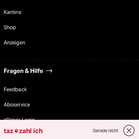
Kantine
Shop
Anzeigen
Fragen & Hilfe
Feedback
Aboservice
ePaper Login
taz
zahl ich
Gerade nicht

Downloads für Abonnierende