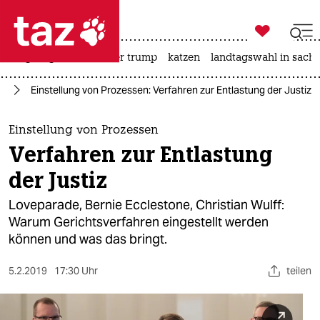

taz zahl ich
bergsteigen
usa unter trump
katzen
landtagswahl in sachs

taz zahl ich
ag
Einstellung von Prozessen: Verfahren zur Entlastung der Justiz
taz zahl ich
themen
Einstellung von Prozessen
Verfahren zur Entlastung
politik
der Justiz
öko
Loveparade, Bernie Ecclestone, Christian Wulff:
Warum Gerichtsverfahren eingestellt werden
gesellschaft
können und was das bringt.
kultur
5.2.2019
17:30 Uhr
teilen
sport