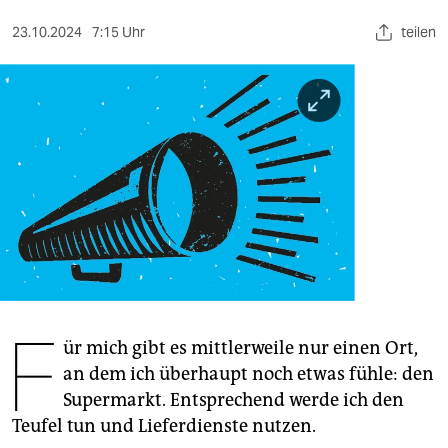
berlin
23.10.2024
7:15 Uhr
teilen
nord
wahrheit
verlag
verlag
veranstaltungen
shop
fragen & hilfe
F
unterstützen
ür mich gibt es mittlerweile nur einen Ort,
an dem ich überhaupt noch etwas fühle: den
abo
Supermarkt. Entsprechend werde ich den
genossenschaft
Teufel tun und Lieferdienste nutzen.