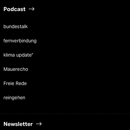
Podcast
bundestalk
fernverbindung
klima update°
Mauerecho
Freie Rede
reingehen
Newsletter