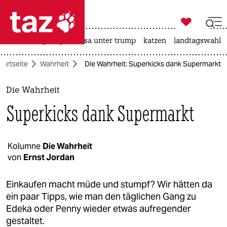

taz zahl ich
hitze
bergsteigen
usa unter trump
katzen
landtagswahl i

taz zahl ich
tartseite
Wahrheit
Die Wahrheit: Superkicks dank Supermarkt
taz zahl ich
themen
Die Wahrheit
Superkicks dank Supermarkt
politik
öko
Kolumne
Die Wahrheit
von
Ernst Jordan
gesellschaft
kultur
Einkaufen macht müde und stumpf? Wir hätten da
ein paar Tipps, wie man den täglichen Gang zu
sport
Edeka oder Penny wieder etwas aufregender
gestaltet.