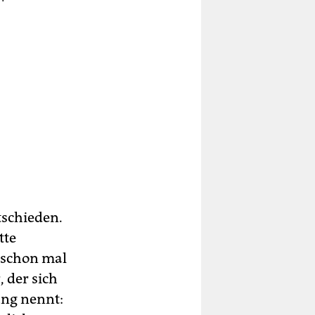
t
r
t
)
tschieden.
tte
e schon mal
 der sich
ng nennt: