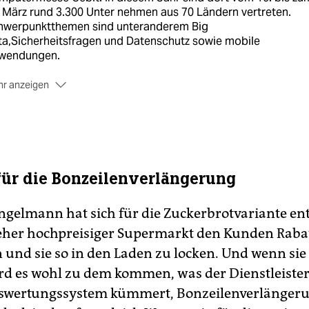
 März rund 3.300 Unter nehmen aus 70 Ländern vertreten.
hwerpunktthemen sind unteranderem Big
ta,Sicherheitsfragen und Datenschutz sowie mobile
wendungen.
r anzeigen
 Fokus: Partnerland der diesjährigen Messe ist China, das mi
 Ausstellern vertreten ist.
 Preise: Ein Tagesticket an der Kasse kostet 60 Euro, im
verkauf 55 Euro und ermäßigt 25 Euro. Ein Dauerticket ist fü
 Euro oder für 105 Euro im Vorverkauf erhältlich. Die Cebit is
für die Bonzeilenverlängerung
lich von 9 bis 18 Uhr geöffnet. Mehr Infos: www.cebit.de (sve
engelmann hat sich für die Zuckerbrotvariante en
 eher hochpreisiger Supermarkt den Kunden Raba
 und sie so in den Laden zu locken. Und wenn si
ird es wohl zu dem kommen, was der Dienstleister,
swertungssystem kümmert, Bonzeilenverlängeru