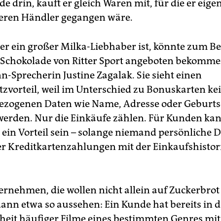
de drin, kauft er gleich Waren mit, für die er eige
eren Händler gegangen wäre.
er ein großer Milka-Liebhaber ist, könnte zum Be
 Schokolade von Ritter Sport angeboten bekommen
-Sprecherin Justine Zagalak. Sie sieht einen
zvorteil, weil im Unterschied zu Bonuskarten ke
ezogenen Daten wie Name, Adresse oder Geburt
werden. Nur die Einkäufe zählen. Für Kunden ka
h ein Vorteil sein – solange niemand persönliche 
er Kreditkartenzahlungen mit der Einkaufshistor
ernehmen, die wollen nicht allein auf Zuckerbrot
ann etwa so aussehen: Ein Kunde hat bereits in d
eit häufiger Filme eines bestimmten Genres mit