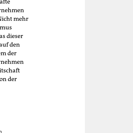
afte
ernehmen
Nicht mehr
thmus
as dieser
 auf den
dem der
ternehmen
itschaft
von der
m