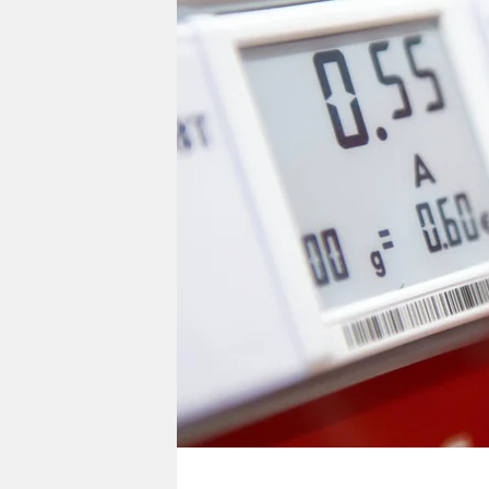
berlin
nord
wahrheit
verlag
verlag
veranstaltungen
shop
fragen & hilfe
unterstützen
abo
genossenschaft