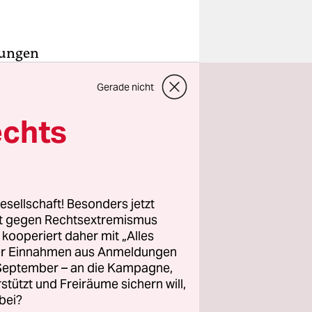
jungen
or und
Gerade nicht
echts
kt von
 ihn
ert das
den
esellschaft! Besonders jetzt
Kunde im
rt gegen Rechtsextremismus
z kooperiert daher mit „Alles
ller Einnahmen aus Anmeldungen
. September – an die Kampagne,
rstützt und Freiräume sichern will,
bei?