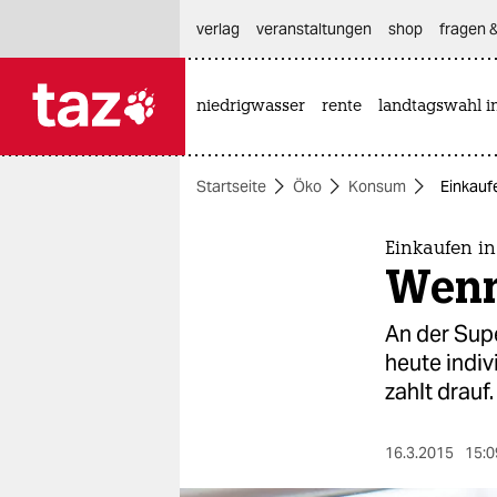
hautnavigation anspringen
hauptinhalt anspringen
footer anspringen
verlag
veranstaltungen
shop
fragen &
niedrigwasser
rente
landtagswahl i

taz zahl ich
taz zahl ich
Startseite
Öko
Konsum
Einkaufe
themen
politik
Einkaufen in
Wenn 
öko
An der Sup
gesellschaft
heute indiv
zahlt drauf.
kultur
sport
16.3.2015
15:0