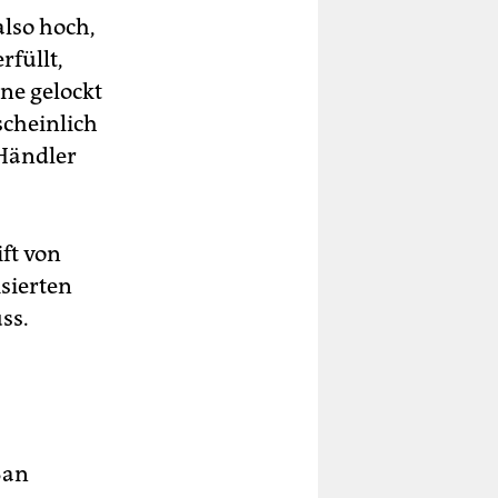
also hoch,
rfüllt,
ne gelockt
scheinlich
 Händler
ift von
isierten
ss.
San