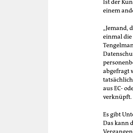
Ist der Kun
einem and
„Jemand, d
einmal die
Tengelmann
Datenschut
personenb
abgefragt 
tatsächlic
aus EC- od
verknüpft.
Es gibt Unt
Das kann d
Vergangenh