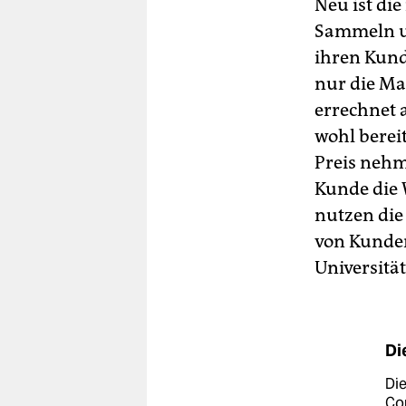
Neu ist di
Sammeln u
ihren Kund
nur die Ma
errechnet 
wohl bereit
Preis nehm
Kunde die 
nutzen die
von Kunden
Universitä
Di
Die
Com