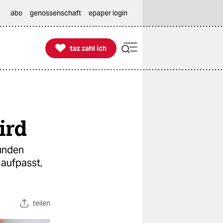
abo
genossenschaft
epaper login

taz zahl ich
taz zahl ich
ird
unden
 aufpasst,
teilen