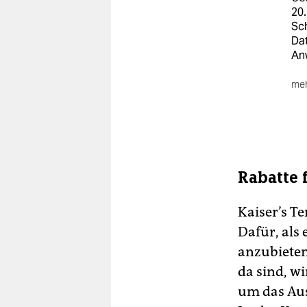
20.
Sc
Da
An
meh
Der
600
Die
Vor
110
Rabatte 
täg
Kaiser’s T
Dafür, als
anzubieten
da sind, w
um das Au