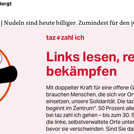
Bergt
|
Nudeln sind heute billiger. Zumindest für den 
sse zwei. 1,29 Euro statt 1,59 Euro. Die Kunden v
taz
zahl ich

 müssen den Normalpreis zahlen.
Links lesen, r
ricing“ heißt das Prinzip, das hier in einem Mar
bekämpfen
engelmann erprobt wird. Der Kunde soll dabei auf
tene Preise angeboten bekommen. Dafür registri
n über eine Karte, was er kauft. Eine Liste mit 
Mit doppelter Kraft für eine offene G
 die er heute billiger bekommt, druckt sich der 
brauchen Menschen, die sich vor O
t aus.
einsetzen, unsere Solidarität. Die ta
beginnt im Zentrum“. 50 Prozent a
bei taz zahl ich gehen – bis zum 30
die linke, selbstverwaltete Orte unte
bevor sie verschwinden. Sind Sie da