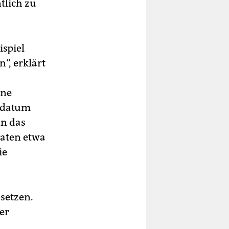
ntlich zu
ispiel
“, erklärt
ine
sdatum
nn das
Daten etwa
ie
 setzen.
er