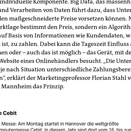
e individuelle Komponente. Big Data, das massenh
nd Verarbeiten von Daten führt dazu, dass Unt
en maßgeschneiderte Preise vorsetzen können. 
rktlage bestimmt den Preis, sondern ein Algori
auf Basis von Informationen wie Kundendaten, w
 ist, zu zahlen. Dabei kann die Tageszeit Einfluss
en oder – auch das ist möglich – das Gerät, mit 
Website eines Onlinehändlers besucht. „Die Un
 je nach Situation unterschiedliche Zahlungsbere
“, erklärt der Marketingprofessor Florian Stahl 
t Mannheim das Prinzip.
e Cebit
 Messe: Am Montag startet in Hannover die weltgrößte
putermesse Cebit. In diesem Jahr sind dort vom 16. bis zu