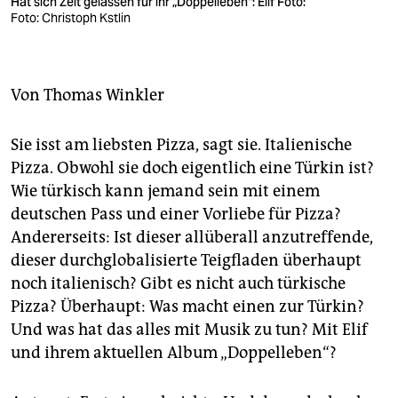
berlin
Hat sich Zeit gelassen für ihr „Doppelleben“: Elif Foto:
Foto: Christoph Kstlin
nord
wahrheit
Von
Thomas Winkler
verlag
Sie isst am liebsten Pizza, sagt sie. Italienische
verlag
Pizza. Obwohl sie doch eigentlich eine Türkin ist?
Wie türkisch kann jemand sein mit einem
veranstaltungen
deutschen Pass und einer Vorliebe für Pizza?
shop
Andererseits: Ist dieser allüberall anzutreffende,
dieser durchglobalisierte Teigfladen überhaupt
fragen & hilfe
noch italienisch? Gibt es nicht auch türkische
unterstützen
Pizza? Überhaupt: Was macht einen zur Türkin?
Und was hat das alles mit Musik zu tun? Mit Elif
abo
und ihrem aktuellen Album „Doppelleben“?
genossenschaft