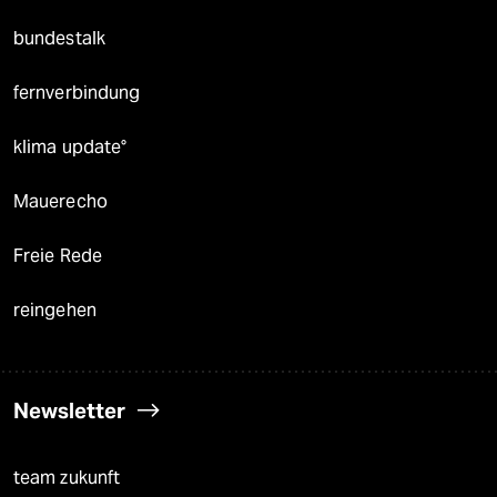
bundestalk
fernverbindung
klima update°
Mauerecho
Freie Rede
reingehen
Newsletter
team zukunft