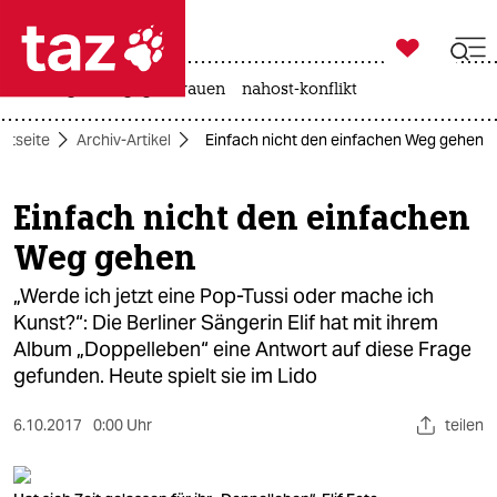

taz zahl ich
hitze
gewalt gegen frauen
nahost-konflikt

taz zahl ich
artseite
Archiv-Artikel
Einfach nicht den einfachen Weg gehen
taz zahl ich
themen
Einfach nicht den einfachen
Weg gehen
politik
„Werde ich jetzt eine Pop-Tussi oder mache ich
öko
Kunst?“: Die Berliner Sängerin Elif hat mit ihrem
Album „Doppelleben“ eine Antwort auf diese Frage
gesellschaft
gefunden. Heute spielt sie im Lido
kultur
6.10.2017
0:00 Uhr
teilen
sport