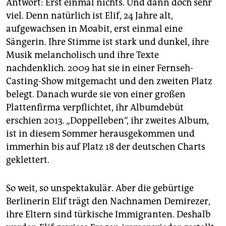
epaper login
Antwort: Erst einmal nichts. Und dann doch sehr
viel. Denn natürlich ist Elif, 24 Jahre alt,
aufgewachsen in Moabit, erst einmal eine
Sängerin. Ihre Stimme ist stark und dunkel, ihre
Musik melancholisch und ihre Texte
nachdenklich. 2009 hat sie in einer Fernseh-
Casting-Show mitgemacht und den zweiten Platz
belegt. Danach wurde sie von einer großen
Plattenfirma verpflichtet, ihr Albumdebüt
erschien 2013. „Doppelleben“, ihr zweites Album,
ist in diesem Sommer herausgekommen und
immerhin bis auf Platz 18 der deutschen Charts
geklettert.
So weit, so unspektakulär. Aber die gebürtige
Berlinerin Elif trägt den Nachnamen Demirezer,
ihre Eltern sind türkische Immigranten. Deshalb