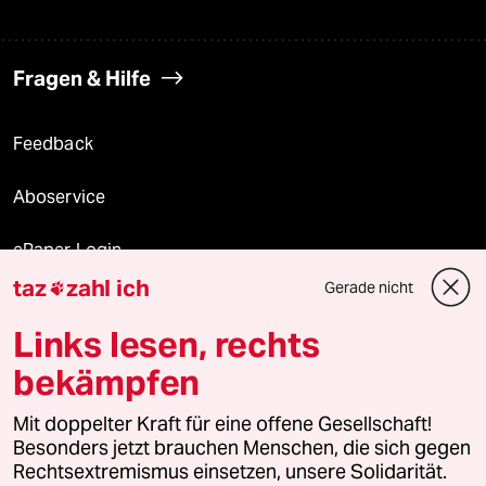
Fragen & Hilfe
Feedback
Aboservice
ePaper Login
taz
zahl ich
Gerade nicht

Downloads für Abonnierende
Links lesen, rechts
bekämpfen
© 2026 taz Verlags und Vertriebs GmbH
Mit doppelter Kraft für eine offene Gesellschaft!
Alle Rechte vorbehalten. Bei rechtlichen Fragen oder für Genehmigungen
wenden Sie sich bitte an
lizenzen@taz.de
Besonders jetzt brauchen Menschen, die sich gegen
Rechtsextremismus einsetzen, unsere Solidarität.