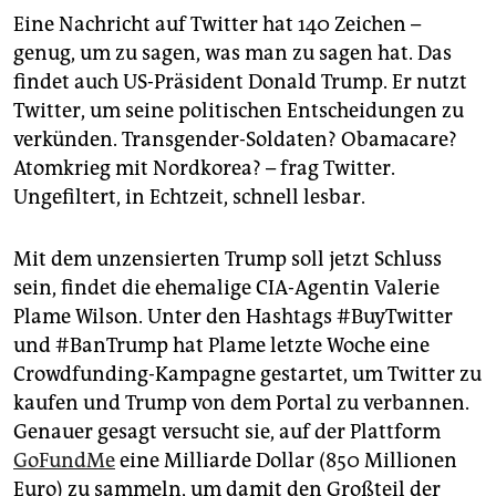
berlin
Eine Nachricht auf Twitter hat 140 Zeichen –
nord
genug, um zu sagen, was man zu sagen hat. Das
findet auch US-Präsident Donald Trump. Er nutzt
wahrheit
Twitter, um seine politischen Entscheidungen zu
verkünden. Transgender-Soldaten? Obamacare?
verlag
Atomkrieg mit Nord­korea? – frag Twitter.
verlag
Ungefiltert, in Echtzeit, schnell lesbar.
veranstaltungen
Mit dem unzensierten Trump soll jetzt Schluss
shop
sein, findet die ehemalige CIA-Agentin Valerie
Plame Wilson. Unter den Hashtags #BuyTwitter
fragen & hilfe
und #BanTrump hat Plame letzte Woche eine
unterstützen
Crowdfunding-Kampagne gestartet, um Twitter zu
kaufen und Trump von dem Portal zu verbannen.
abo
Genauer gesagt versucht sie, auf der Plattform
genossenschaft
GoFundMe
eine Milliarde Dollar (850 Millionen
Euro) zu sammeln, um damit den Großteil der