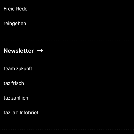
Freie Rede
reingehen
Newsletter
team zukunft
taz frisch
taz zahl ich
taz lab Infobrief