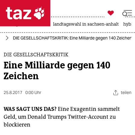

taz zahl ich
niedrigwasser
rente
landtagswahl in sachsen-anhalt
hybri

taz zahl ich
el
DIE GESELLSCHAFTSKRITIK: Eine Milliarde gegen 140 Zeichen
taz zahl ich
themen
DIE GESELLSCHAFTSKRITIK
Eine Milliarde gegen 140
politik
Zeichen
öko
25.8.2017
0:00 Uhr
teilen
gesellschaft
kultur
WAS SAGT UNS DAS?
Eine Exagentin sammelt
Geld, um Donald Trumps Twitter-Account zu
sport
blockieren