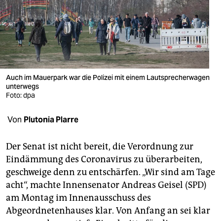
berlin
nord
wahrheit
verlag
Auch im Mauerpark war die Polizei mit einem Lautsprecherwagen
verlag
unterwegs
Foto: dpa
veranstaltungen
Von
Plutonia Plarre
shop
fragen & hilfe
Der Senat ist nicht bereit, die Verordnung zur
Eindämmung des Coronavirus zu überarbeiten,
unterstützen
geschweige denn zu entschärfen. „Wir sind am Tage
abo
acht“, machte Innensenator Andreas Geisel (SPD)
am Montag im Innenausschuss des
genossenschaft
Abgeordnetenhauses klar. Von Anfang an sei klar