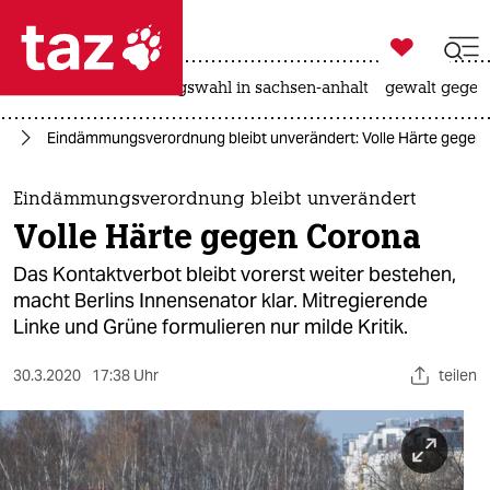

taz zahl ich
hitze
surfen
landtagswahl in sachsen-anhalt
gewalt gegen

taz zahl ich
us
Eindämmungsverordnung bleibt unverändert: Volle Härte gegen
taz zahl ich
themen
Eindämmungsverordnung bleibt unverändert
Volle Härte gegen Corona
politik
Das Kontaktverbot bleibt vorerst weiter bestehen,
öko
macht Berlins Innensenator klar. Mitregierende
Linke und Grüne formulieren nur milde Kritik.
gesellschaft
30.3.2020
17:38 Uhr
teilen
kultur
sport