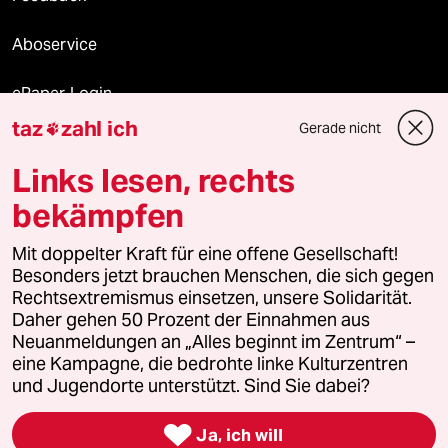
Aboservice
ePaper Login
taz
zahl ich
Gerade nicht

Downloads für Abonnierende
Links lesen, rechts
bekämpfen
© 2026 taz Verlags und Vertriebs GmbH
Mit doppelter Kraft für eine offene Gesellschaft!
Alle Rechte vorbehalten. Bei rechtlichen Fragen oder für Genehmigungen
wenden Sie sich bitte an
lizenzen@taz.de
Besonders jetzt brauchen Menschen, die sich gegen
Rechtsextremismus einsetzen, unsere Solidarität.
Daher gehen 50 Prozent der Einnahmen aus
Feedback
Redaktionsstatut
Kommune-Richtlinien
KI-
Neuanmeldungen an „Alles beginnt im Zentrum“ –
eine Kampagne, die bedrohte linke Kulturzentren
Leitlinie
Informant
Datenschutz
Impressum
AGB
und Jugendorte unterstützt. Sind Sie dabei?
Seitenwende
Einwilligungen widerrufen (Ads)

Ja, ich will