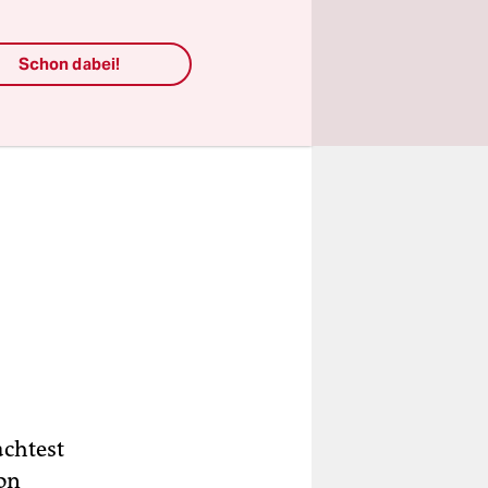
Schon dabei!
achtest
ion