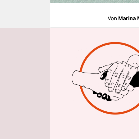
epaper login
Von
Marina 
Der Bund s
niemand da
auch lange
Behörden i
Der Entwur
dem Sommer
Einbürgeru
Aufenthalt
können. De
wird eine 
mehr verla