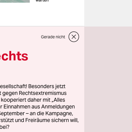
warten
Berlin wird
Gerade nicht
und wohl
echts
sten
chtlich ab
esellschaft! Besonders jetzt
rt gegen Rechtsextremismus
chtmäßigen
z kooperiert daher mit „Alles
stellen
ller Einnahmen aus Anmeldungen
. September – an die Kampagne,
Außerdem
rstützt und Freiräume sichern will,
keit nicht
bei?