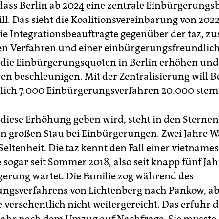
 dass Berlin ab 2024 eine zentrale Einbürgerung
ll. Das sieht die Koalitionsvereinbarung von 2022
die Integrationsbeauftragte gegenüber der taz, 
len Verfahren und einer einbürgerungsfreundlic
 die Einbürgerungsquoten in Berlin erhöhen und 
en beschleunigen. Mit der Zentralisierung will Be
rlich 7.000 Einbürgerungsverfahren 20.000 ste
 diese Erhöhung geben wird, steht in den Sternen
nen großen Stau bei Einbürgerungen. Zwei Jahre W
Seltenheit. Die taz kennt den Fall einer vietname
e sogar seit Sommer 2018, also seit knapp fünf Jah
gerung wartet. Die Familie zog während des
ngsverfahrens von Lichtenberg nach Pankow, ab
 versehentlich nicht weitergereicht. Das erfuhr d
Jahr nach dem Umzug auf Nachfrage. Sie musste 