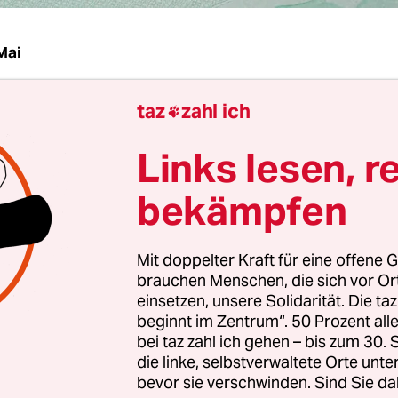
Mai
taz
zahl ich
chafft ein liberales
Einbürgerungsrecht
, und in 

von profitieren. Zumindest nicht im Jahr 2023 
Links lesen, r
 danach nicht. Denn die mit Einbürgerung befas
n Berlin sind hoffnungslos überarbeitet.
bekämpfen
f des neuen Einbürgerungsgesetzes, das voraussi
Mit doppelter Kraft für eine offene G
 in Kraft tritt, sieht geringere Hürden für eine
brauchen Menschen, die sich vor O
ng vor. So soll man bereits nach fünf Jahren re
einsetzen, unsere Solidarität. Die ta
s in Deutschland einen Antrag auf Einbürgerung 
beginnt im Zentrum“. 50 Prozent a
bei taz zahl ich gehen – bis zum 30
rzeit geht das in der Regel erst ab acht Jahren. 
die linke, selbstverwaltete Orte unte
Ausbürgerung aus der bisherigen Staatsangehörig
bevor sie verschwinden. Sind Sie da
ngt.