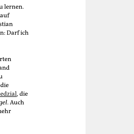
u lernen.
 auf
stian
n: Darf ich
rten
Land
u
 die
edzial
, die
gel
. Auch
mehr