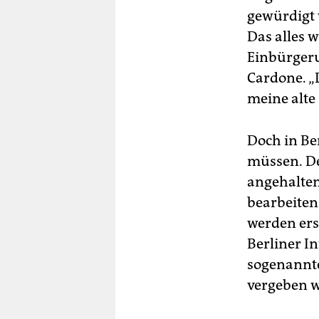
gewürdigt 
Das alles 
Einbürgeru
Cardone. „
meine alte
Doch in Be
müssen. De
angehalten
bearbeiten
werden erst
Berliner I
sogenannte
vergeben 