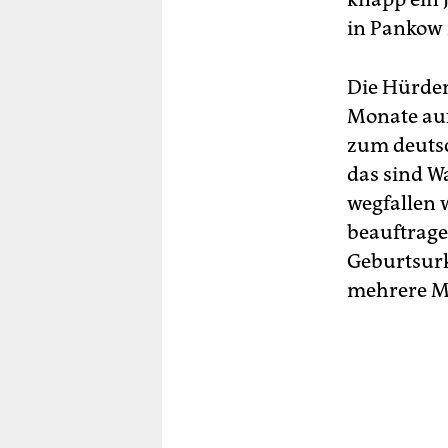
in Pankow 
Die Hürden
Monate au
zum deutsc
das sind W
wegfallen 
beauftrage
Geburtsurk
mehrere M