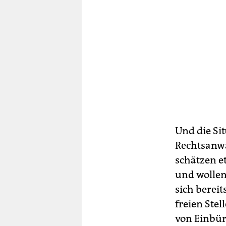
Und die Si
Rechtsanwä
schätzen e
und wollen
sich berei
freien Stel
von Einbür