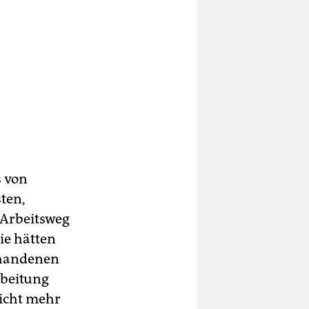
s von
ten,
 Arbeitsweg
ie hätten
orhandenen
rbeitung
icht mehr