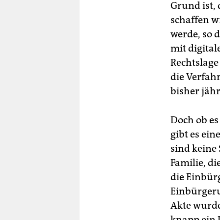
Grund ist,
schaffen wi
werde, so 
mit digita
Rechtslage
die Verfahr
bisher jäh
Doch ob es
gibt es ei
sind keine 
Familie, di
die Einbür
Einbürgeru
Akte wurde
knapp ein 