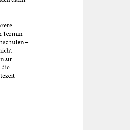
hrere
n Termin
hschulen –
nicht
entur
 die
tezeit