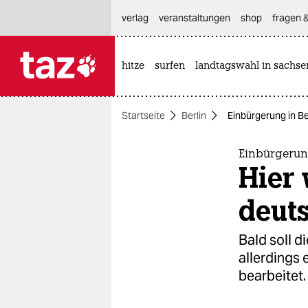
hautnavigation anspringen
hauptinhalt anspringen
footer anspringen
verlag
veranstaltungen
shop
fragen &
hitze
surfen
landtagswahl in sachse

taz zahl ich
taz zahl ich
Startseite
Berlin
Einbürgerung in Be
themen
politik
Einbürgerung
Hier 
öko
deut
gesellschaft
Bald soll d
kultur
allerdings 
bearbeitet.
sport