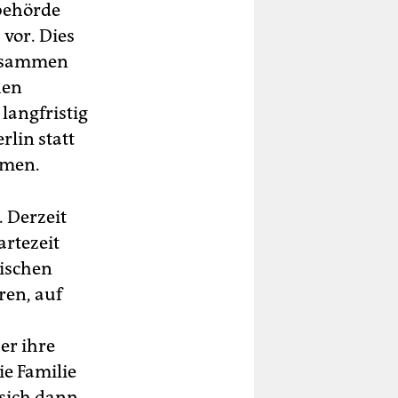
sbehörde
 vor. Dies
zusammen
hen
langfristig
rlin statt
mmen.
. Derzeit
artezeit
sischen
ren, auf
er ihre
ie Familie
sich dann