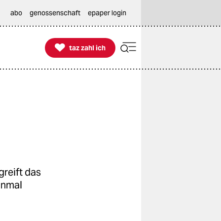
abo
genossenschaft
epaper login

taz zahl ich
taz zahl ich
greift das
einmal