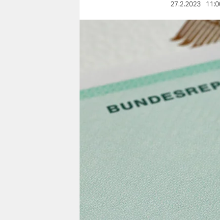
berlin
27.2.2023
11:0
nord
wahrheit
verlag
verlag
veranstaltungen
shop
fragen & hilfe
unterstützen
abo
genossenschaft