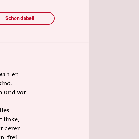
el
Schon dabei!
litik und
wahlen
sind.
h und vor
lles
 linke,
ür deren
n, frei