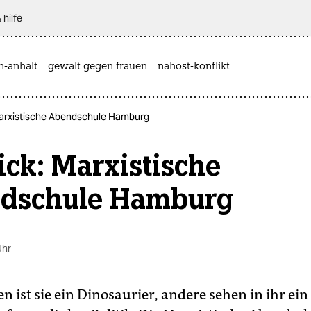
 hilfe
n-anhalt
gewalt gegen frauen
nahost-konflikt
Marxistische Abendschule Hamburg
ick: Marxistische
dschule Hamburg
Uhr
en ist sie ein Dinosaurier, andere sehen in ihr ein