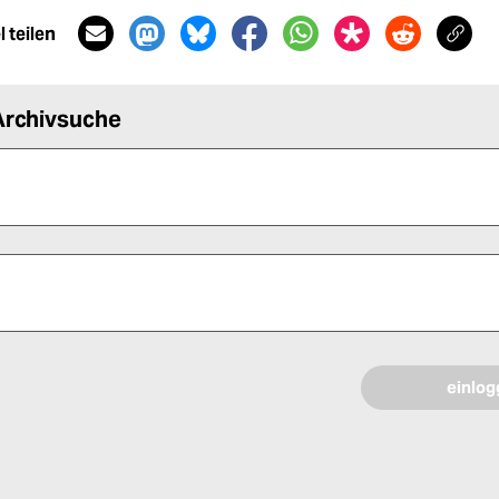
 teilen
Archivsuche
 alle Pflichtfelder (*) aus, um fortfahren zu können.