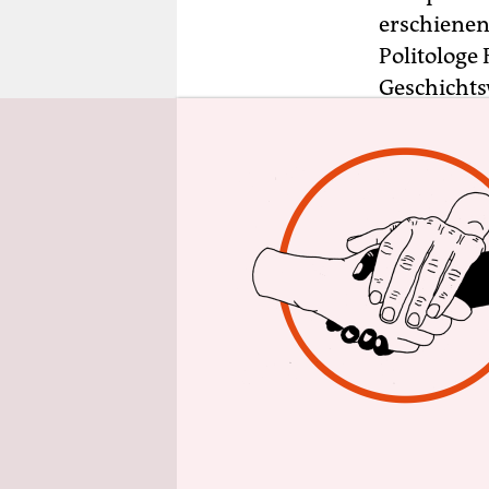
epaper login
erschienen
Politologe
Geschichtsw
unentgeltl
begeben, is
Neue Wege 
Antifaschi
Antifaschis
dreitägig
auf die Bei
Für Politi
ungebroche
das anachr