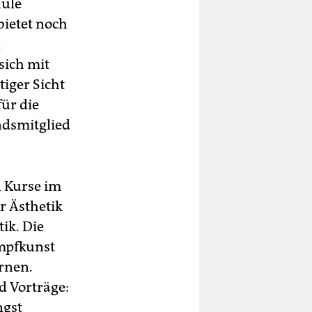
hule
bietet noch
d
sich mit
iger Sicht
ür die
ndsmitglied
n Kurse im
 Ästhetik
ik. Die
ampfkunst
ernen.
 Vorträge:
ngst