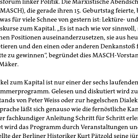
sforum linker Politik. Die Marxistische Abendsc
ASCH), die gerade ihren 15. Geburtstag feierte, 
as für viele Schnee von gestern ist: Lektüre- un
kurse zum Kapital. „Es ist nach wie vor sinnvoll, 
hen Positionen auseinanderzusetzen, sie aus heut
etieren und den einen oder anderen Denkanstoß f
tte zu gewinnen“, begründet dies MASCH-Vorsta
Mäker.
rkel zum Kapital ist nur einer der sechs laufende
merprogramm. Gelesen und diskutiert wird zur
tands von Peter Weiss oder zur hegelschen Dialekt
Sprache läßt sich genauso wie die fernöstliche K
r fachkundiger Anleitung Schritt für Schritt erl
t wird das Programm durch Veranstaltungen und
ellte der Berliner Historiker Kurt Pätzold seine jü