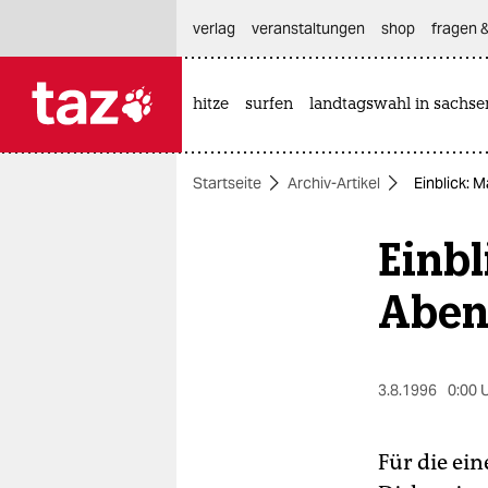
hautnavigation anspringen
hauptinhalt anspringen
footer anspringen
verlag
veranstaltungen
shop
fragen &
hitze
surfen
landtagswahl in sachse

taz zahl ich
taz zahl ich
Startseite
Archiv-Artikel
Einblick: 
themen
Einbl
politik
öko
Aben
gesellschaft
kultur
3.8.1996
0:00 
sport
Für die ein