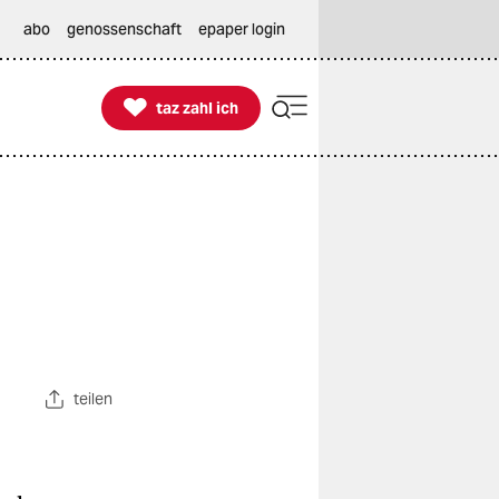
abo
genossenschaft
epaper login

taz zahl ich
taz zahl ich
teilen