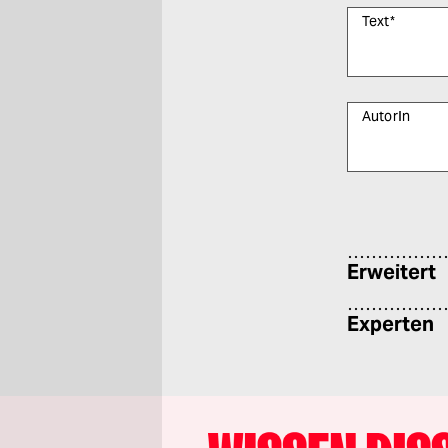
Text
*
AutorIn
Bitte füllen Sie
Erweitert
Experten