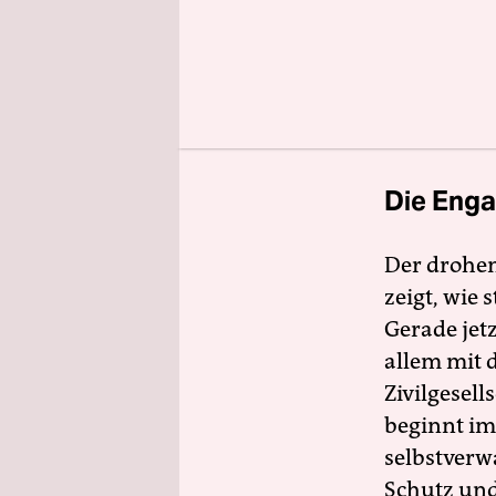
würde es u
MASCH – Ma
Kultur e.V.
Die Enga
Der drohe
zeigt, wie
Gerade jet
allem mit d
Zivilgesell
beginnt im
selbstverw
Schutz und 