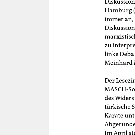
berlin
Diskussion
Hamburg (M
nord
immer an, w
wahrheit
Diskussions
marxistisc
verlag
zu interpr
verlag
linke Deba
Meinhard 
veranstaltungen
shop
Der Lesezi
fragen & hilfe
MASCH-Som
des Widers
unterstützen
türkische 
abo
Karate unte
Abgerunde
genossenschaft
Im April st