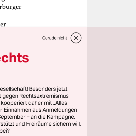
arburger
der
ium
Gerade nicht
echts
t besuchtes
Völkermord
esellschaft! Besonders jetzt
rt gegen Rechtsextremismus
z kooperiert daher mit „Alles
ller Einnahmen aus Anmeldungen
z für ein
. September – an die Kampagne,
„Wären wir
rstützt und Freiräume sichern will,
wird,
bei?