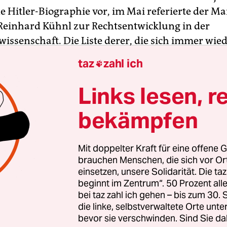
e Hitler-Biographie vor, im Mai referierte der M
 Reinhard Kühnl zur Rechtsentwicklung in der
issenschaft. Die Liste derer, die sich immer wie
ich für die MASCH ans Rednerpult oder aufs Pod
taz
zahl ich

t lang.
Links lesen, r
beschritt die MASCH mit der Organisation der
bekämpfen
stischen Filmtage im Mai. Zusammen mit der
tischen Initiative Hamburg gelang es ihr, ein gu
es Kino- und Diskussionsprogramm über den NS-
Mit doppelter Kraft für eine offene G
ne zu stellen.
brauchen Menschen, die sich vor O
einsetzen, unsere Solidarität. Die ta
beginnt im Zentrum“. 50 Prozent a
kwissenschaftler Meinhard Mäker ein weiteres Indi
bei taz zahl ich gehen – bis zum 30
nes Interesse an den MASCH-Veranstaltungen. 
die linke, selbstverwaltete Orte unte
onistische Fossil, was uns so gerne vorgeworfen 
bevor sie verschwinden. Sind Sie da