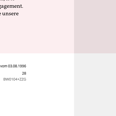
ngagement.
e unsere
vom
03.08.1996
28
BW0104
+ZZG