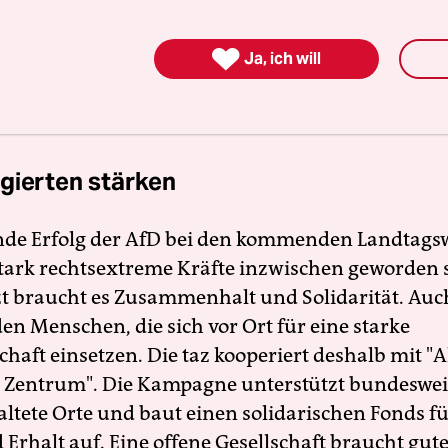
ns vermutlich gar nicht mehr geben.“
Knut Henk

Ja, ich will
rxistische Abendschule Hamburg – Forum für Po
, Infos unter 410 63 87
gierten stärken
nde Erfolg der AfD bei den kommenden Landtags
 stark rechtsextreme Kräfte inzwischen geworden 
zt braucht es Zusammenhalt und Solidarität. Auc
en Menschen, die sich vor Ort für eine starke
schaft einsetzen. Die taz kooperiert deshalb mit "A
 Zentrum". Die Kampagne unterstützt bundesweit
altete Orte und baut einen solidarischen Fonds f
Erhalt auf. Eine offene Gesellschaft braucht gute