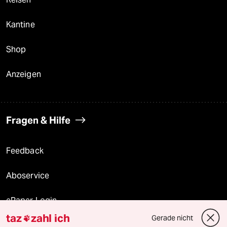
Kantine
Shop
Anzeigen
Fragen & Hilfe
Feedback
Aboservice
ePaper Login
taz
zahl ich
Gerade nicht

Downloads für Abonnierende