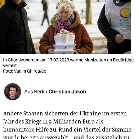
berlin
nord
wahrheit
verlag
verlag
In Charkiw werden am 17.02.2023 warme Mahlzeiten an Bedürftige
verteilt
veranstaltungen
Foto: Vadim Ghirda/ap
shop
fragen & hilfe
Aus Berlin
Christian Jakob
unterstützen
Andere Staaten sicherten der Ukraine im ersten
abo
Jahr des Kriegs 11,9 Milliarden Euro
als
genossenschaft
humanitäre Hilfe
zu. Rund ein Viertel der Summe
wurde bereits ausgezahlt – und das zusätzlich zu