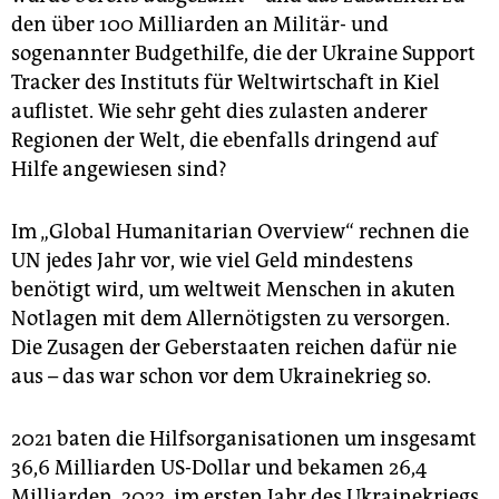
epaper login
den über 100 Milliarden an Militär- und
sogenannter Budgethilfe, die der Ukraine Support
Tracker des Instituts für Weltwirtschaft in Kiel
auflistet. Wie sehr geht dies zulasten anderer
Regionen der Welt, die ebenfalls dringend auf
Hilfe angewiesen sind?
Im „Global Humanitarian Overview“ rechnen die
UN jedes Jahr vor, wie viel Geld mindestens
benötigt wird, um weltweit Menschen in akuten
Notlagen mit dem Allernötigsten zu versorgen.
Die Zusagen der Geberstaaten reichen dafür nie
aus – das war schon vor dem Ukrainekrieg so.
2021 baten die Hilfsorganisationen um insgesamt
36,6 Milliarden US-Dollar und bekamen 26,4
Milliarden. 2022, im ersten Jahr des Ukrainekriegs,