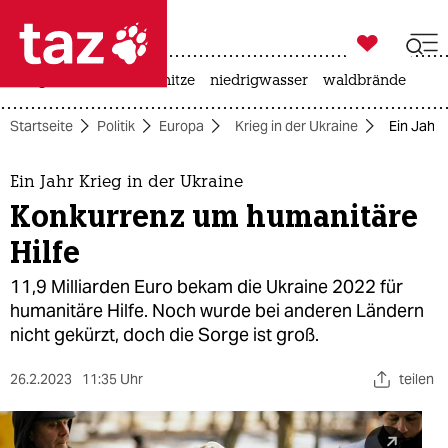

taz zahl ich
krieg in der ukraine
hitze
niedrigwasser
waldbrände

taz zahl ich
Startseite
Politik
Europa
Krieg in der Ukraine
Ein Jahr 
taz zahl ich
themen
Ein Jahr Krieg in der Ukraine
Konkurrenz um humanitäre
politik
Hilfe
öko
11,9 Milliarden Euro bekam die Ukraine 2022 für
humanitäre Hilfe. Noch wurde bei anderen Ländern
gesellschaft
nicht gekürzt, doch die Sorge ist groß.
kultur
26.2.2023
11:35 Uhr
teilen
sport