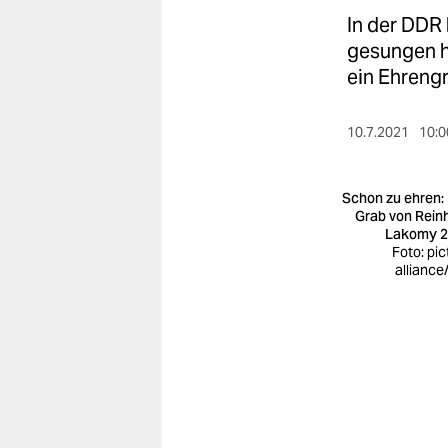
berlin
In der DDR
nord
gesungen h
ein Ehreng
wahrheit
verlag
10.7.2021
10:0
verlag
Schon zu ehren:
veranstaltungen
Grab von Rein
Lakomy 
Foto: pic
shop
alliance
fragen & hilfe
unterstützen
abo
genossenschaft