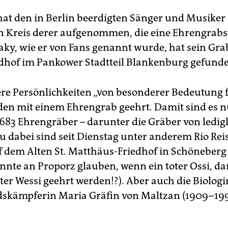
hat den in Berlin beerdigten Sänger und Musiker
en Kreis derer aufgenommen, die eine Ehrengrabs
Laky, wie er von Fans genannt wurde, hat sein Gra
dhof im Pankower Stadtteil Blankenburg gefund
re Persönlichkeiten „von besonderer Bedeutung f
den mit einem Ehrengrab geehrt. Damit sind es 
683 Ehrengräber – darunter die Gräber von ledigli
u dabei sind seit Dienstag unter anderem Rio Rei
uf dem Alten St. Matthäus-Friedhof in Schöneberg
önnte an Proporz glauben, wenn ein toter Ossi, 
oter Wessi geehrt werden!?). Aber auch die Biolog
skämpferin Maria Gräfin von Maltzan (1909–1997