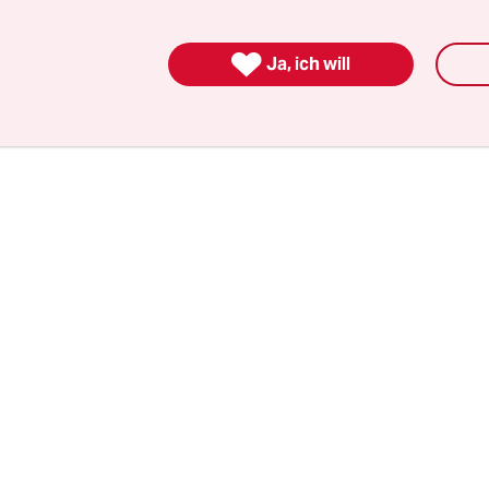
an da machen? Anerkennung ist ein Stichwort.

Ja, ich will
ein anderes. Würdigung ein drittes.