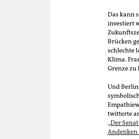
Das kann so
investiert 
Zukunftsze
Brücken ge
schlechte 
Klima. Fran
Grenze zu P
Und Berlin
symbolisch
Empathiewe
twitterte 
„Der Senat
Andenken 