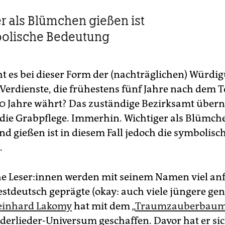
r als Blümchen gießen ist
bolische Bedeutung
 es bei dieser Form der (nachträglichen) Würdig
Verdienste, die frühestens fünf Jahre nach dem T
0 Jahre währt? Das zuständige Bezirksamt über
 die Grabpflege. Immerhin. Wichtiger als Blümch
nd gießen ist in diesem Fall jedoch die symbolisc
.
e Le­se­r:in­nen werden mit seinem Namen viel a
stdeutsch geprägte (okay: auch viele jüngere gene
einhard Lakomy
hat mit dem „
Traumzauberbau
derlieder-Universum geschaffen. Davor hat er si