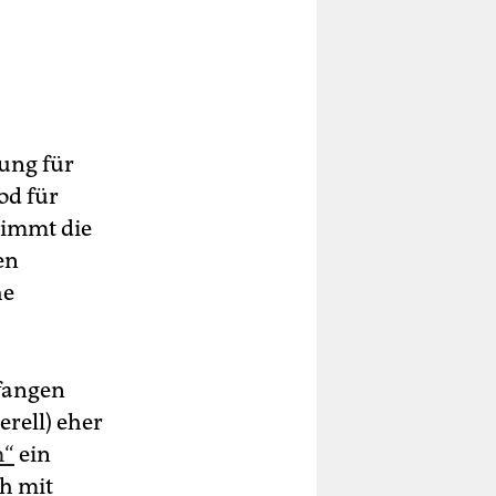
ung für
od für
nimmt die
en
he
nfangen
rell) eher
m“
ein
ch mit