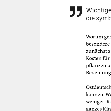
Wichtige

die sym
Worum geht
besondere 
zunächst 2
Kosten für
pflanzen u
Bedeutung
Ostdeutsch
können. We
weniger.
R
ganzes Kin