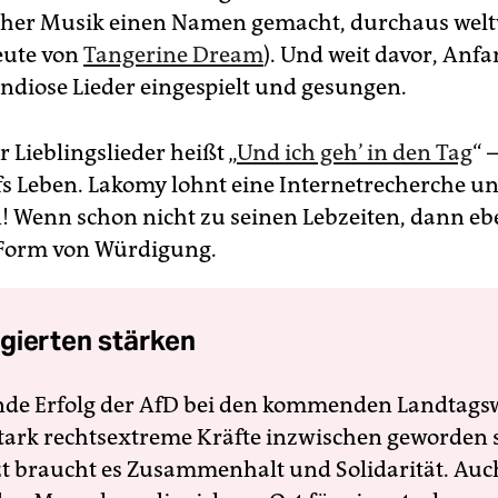
cher Musik einen Namen gemacht, durchaus welt
Leute von
Tangerine Dream
). Und weit davor, Anfa
andiose Lieder eingespielt und gesungen.
 Lieblingslieder heißt „
Und ich geh’ in den Tag
“ 
 Leben. Lakomy lohnt eine Internetrecherche u
 Wenn schon nicht zu seinen Lebzeiten, dann ebe
 Form von Würdigung.
gierten stärken
nde Erfolg der AfD bei den kommenden Landtags
 stark rechtsextreme Kräfte inzwischen geworden 
zt braucht es Zusammenhalt und Solidarität. Auc