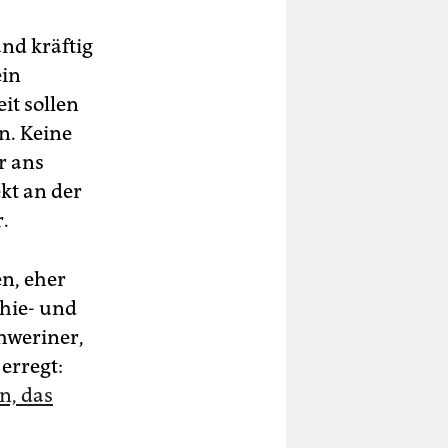
and kräftig
ein
it sollen
n. Keine
r ans
kt an der
.
en, eher
hie- und
chweriner,
erregt:
n, das