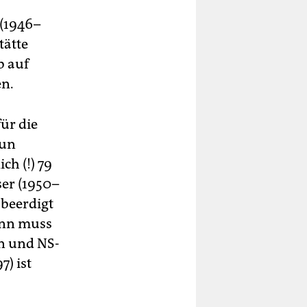
 (1946–
tätte
b auf
en.
ür die
nun
ch (!) 79
ser (1950–
 beerdigt
dann muss
in und NS-
) ist