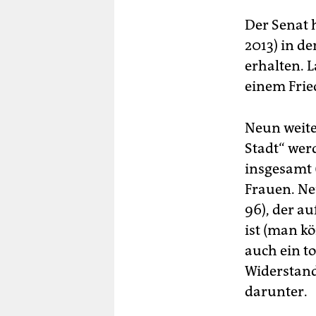
Der Senat 
2013) in d
erhalten. 
einem Frie
Neun weite
Stadt“ wer
insgesamt 
Frauen. Ne
96), der a
ist (man k
auch ein t
Widerstand
darunter.