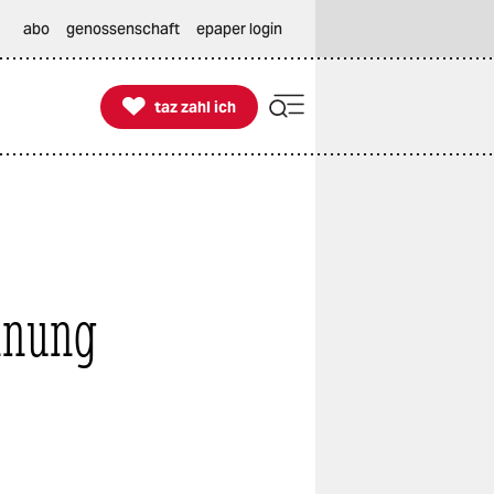
abo
genossenschaft
epaper login

taz zahl ich
taz zahl ich
nnung