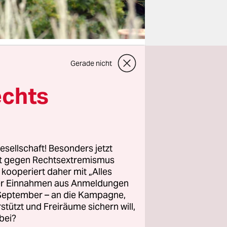
Gerade nicht
echts
tragte der
dass 31
 wohl eine
en würden.
 der
esellschaft! Besonders jetzt
rt gegen Rechtsextremismus
die DDR-
z kooperiert daher mit „Alles
ller Einnahmen aus Anmeldungen
kratie
. September – an die Kampagne,
tung
rstützt und Freiräume sichern will,
bei?