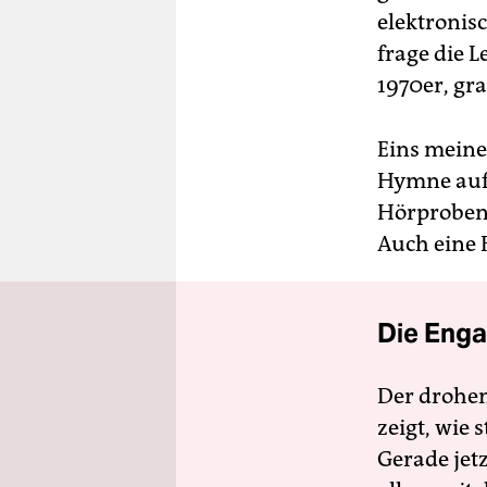
elektronis
frage die 
1970er, gr
Eins meiner
Hymne aufs
Hörproben!
Auch eine
Die Enga
Der drohe
zeigt, wie
Gerade jet