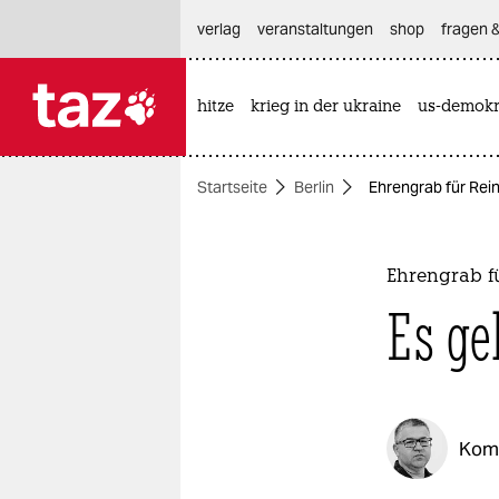
hautnavigation anspringen
hauptinhalt anspringen
footer anspringen
verlag
veranstaltungen
shop
fragen &
hitze
krieg in der ukraine
us-demokr

taz zahl ich
taz zahl ich
Startseite
Berlin
Ehrengrab für Rei
themen
politik
Ehrengrab f
öko
Es ge
gesellschaft
kultur
Kom
sport