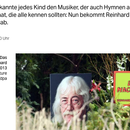
 kannte jedes Kind den Musiker, der auch Hymnen 
at, die alle kennen sollten: Nun bekommt Reinhar
rab.
0 Uhr
 Das
hard
2013
ture
/dpa