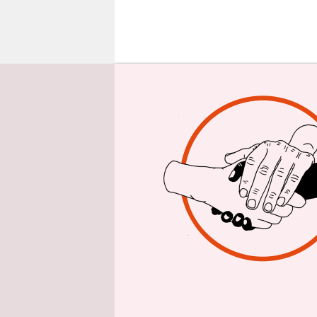
epaper login
A
m M
Bun
Jah
ausgeprägt
Die Ursach
Deutschen 
Diktatur v
Transforma
enttäuscht,
beraubt.