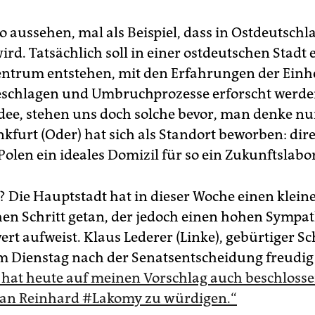
 aussehen, mal als Beispiel, dass in Ostdeutschl
wird. Tatsächlich soll in einer ostdeutschen Stadt 
ntrum entstehen, mit den Erfahrungen der Einhe
schlagen und Umbruchprozesse erforscht werde
Idee, stehen uns doch solche bevor, man denke nu
kfurt (Oder) hat sich als Standort beworben: dire
olen ein ideales Domizil für so ein Zukunftslabor
? Die Hauptstadt hat in dieser Woche einen klein
en Schritt getan, der jedoch einen hohen Sympat
rt aufweist. Klaus Lederer (Linke), gebürtiger S
am Dienstag nach der Senatsentscheidung freudig 
 hat heute auf meinen Vorschlag auch beschlosse
an Reinhard #Lakomy zu würdigen.“