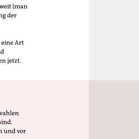
weit (man
ng der
– eine Art
nd
n jetzt.
wahlen
sind.
h und vor