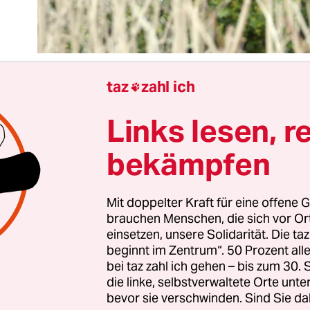
taz
zahl ich

Links lesen, r
ittwoch hat Marco Wanderwitz (CDU),
der Beauf
desregierung für die neuen Länder
, kundgetan, 
bekämpfen
re nach der Wiedervereinigung viele Ostdeutsche
e Politik- und Demokratieskepsis an den Tag leg
en dafür sollen seinem „Jahresbericht zum Stand
Mit doppelter Kraft für eine offene G
brauchen Menschen, die sich vor O
Einheit“ zufolge vielfältig sein. Manche würden 
einsetzen, unsere Solidarität. Die ta
erklären, andere hätten negative
beginnt im Zentrum“. 50 Prozent a
tionserfahrungen gemacht, seien von der Demo
bei taz zahl ich gehen – bis zum 30
 fühlten sich benachteiligt oder ihrer Lebensleis
die linke, selbstverwaltete Orte unte
bevor sie verschwinden. Sind Sie da