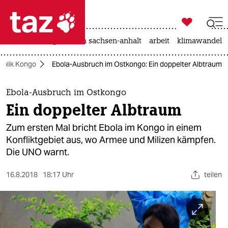

taz zahl ich
hitze
landtagswahl in sachsen-anhalt
arbeit
klimawandel

taz zahl ich
ublik Kongo
Ebola-Ausbruch im Ostkongo: Ein doppelter Albtraum
taz zahl ich
themen
Ebola-Ausbruch im Ostkongo
Ein doppelter Albtraum
politik
Zum ersten Mal bricht Ebola im Kongo in einem
öko
Konfliktgebiet aus, wo Armee und Milizen kämpfen.
Die UNO warnt.
gesellschaft
16.8.2018
18:17 Uhr
teilen
kultur
sport