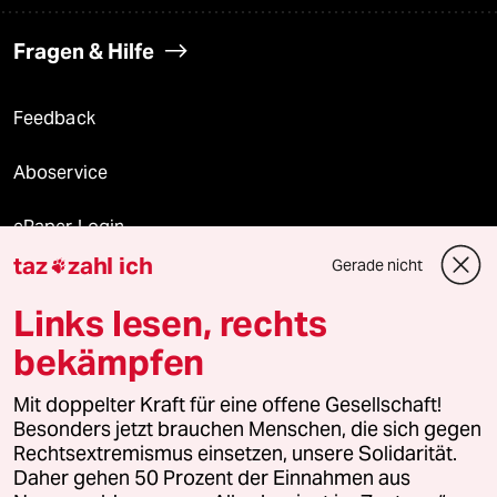
Fragen & Hilfe
Feedback
Aboservice
ePaper Login
taz
zahl ich
Gerade nicht

Downloads für Abonnierende
Links lesen, rechts
bekämpfen
© 2026 taz Verlags und Vertriebs GmbH
Mit doppelter Kraft für eine offene Gesellschaft!
Alle Rechte vorbehalten. Bei rechtlichen Fragen oder für Genehmigungen
wenden Sie sich bitte an
lizenzen@taz.de
Besonders jetzt brauchen Menschen, die sich gegen
Rechtsextremismus einsetzen, unsere Solidarität.
Daher gehen 50 Prozent der Einnahmen aus
Feedback
Redaktionsstatut
Kommune-Richtlinien
KI-