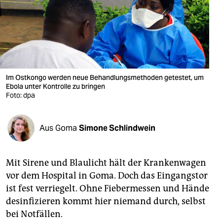
berlin
nord
wahrheit
verlag
Im Ostkongo werden neue Behandlungsmethoden getestet, um
verlag
Ebola unter Kontrolle zu bringen
Foto: dpa
veranstaltungen
shop
Aus Goma
Simone Schlindwein
fragen & hilfe
Mit Sirene und Blaulicht hält der Krankenwagen
unterstützen
vor dem Hospital in Goma. Doch das Eingangstor
abo
ist fest verriegelt. Ohne Fiebermessen und Hände
desinfizieren kommt hier niemand durch, selbst
genossenschaft
bei Notfällen.