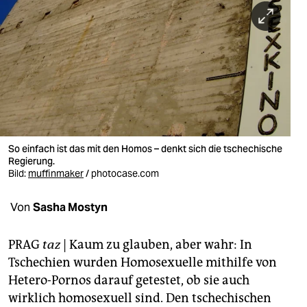
berlin
nord
wahrheit
verlag
verlag
veranstaltungen
So einfach ist das mit den Homos – denkt sich die tschechische
Regierung.
shop
Bild:
muffinmaker
/ photocase.com
fragen & hilfe
Von
Sasha Mostyn
unterstützen
PRAG
taz
| Kaum zu glauben, aber wahr: In
abo
Tschechien wurden Homosexuelle mithilfe von
Hetero-Pornos darauf getestet, ob sie auch
genossenschaft
wirklich homosexuell sind. Den tschechischen