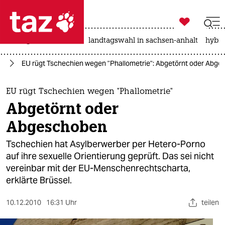

taz zahl ich
niedrigwasser
rente
landtagswahl in sachsen-anhalt
hybri

taz zahl ich
pa
EU rügt Tschechien wegen "Phallometrie": Abgetörnt oder Abg
taz zahl ich
themen
EU rügt Tschechien wegen "Phallometrie"
Abgetörnt oder
politik
Abgeschoben
öko
Tschechien hat Asylberwerber per Hetero-Porno
auf ihre sexuelle Orientierung geprüft. Das sei nicht
gesellschaft
vereinbar mit der EU-Menschenrechtscharta,
erklärte Brüssel.
kultur
sport
10.12.2010
16:31 Uhr
teilen