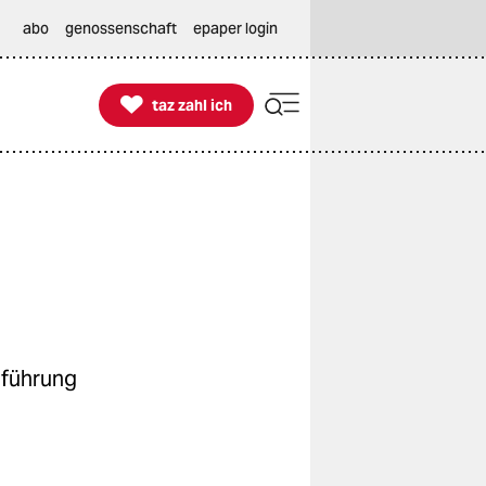
abo
genossenschaft
epaper login

taz zahl ich
taz zahl ich
e
nführung