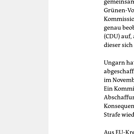
gemeinsame
Grünen-Vor
Kommission
genau beob
(CDU) auf,
dieser sich
Ungarn ha
abgeschaff
im Novembe
Ein Kommis
Abschaffun
Konsequenz
Strafe wie
Aus EU-Krei