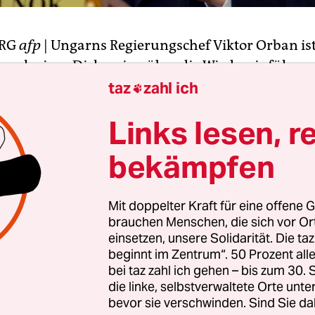
URG
afp
| Ungarns Regierungschef Viktor Orban ist
nach einer Diskussion über die Wiedereinführun
e in der EU auf Widerspruch gestoßen. „Für die E
taz
zahl ich

die Todesstrafe niemals eine Lösung“, sagte Inne
Links lesen, r
Avramopoulos am Mittwoch im Europaparlament.
bekämpfen
präsident Martin Schulz kündigte ein Gespräch
isen zufolge drohen Ungarn Sanktionen, sollte es
Mit doppelter Kraft für eine offene G
e wieder einführen.
brauchen Menschen, die sich vor O
einsetzen, unsere Solidarität. Die ta
beginnt im Zentrum“. 50 Prozent a
bei taz zahl ich gehen – bis zum 30
die linke, selbstverwaltete Orte unte
bevor sie verschwinden. Sind Sie da