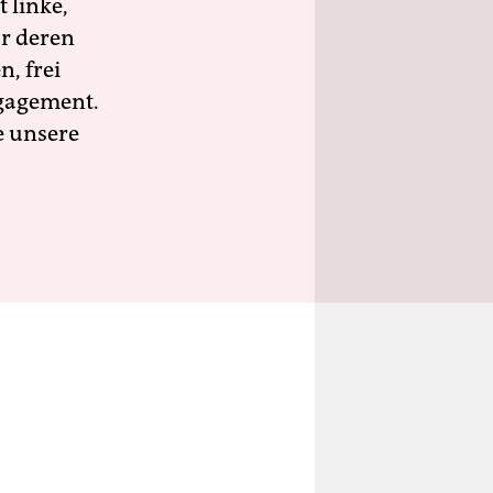
 linke,
ür deren
n, frei
ngagement.
e unsere