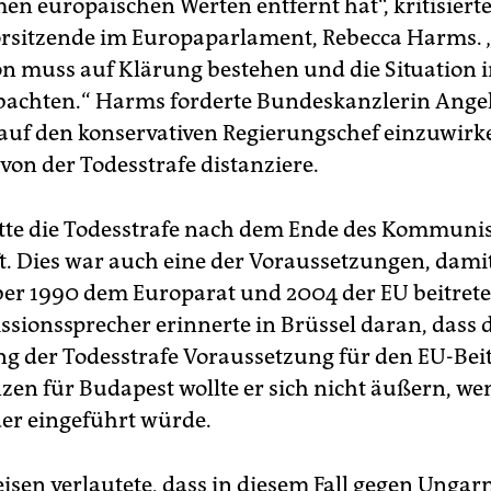
n europäischen Werten entfernt hat“, kritisierte
sitzende im Europaparlament, Rebecca Harms. 
 muss auf Klärung bestehen und die Situation 
achten.“ Harms forderte Bundeskanzlerin Ange
 auf den konservativen Regierungschef einzuwirk
 von der Todesstrafe distanziere.
tte die Todesstrafe nach dem Ende des Kommun
t. Dies war auch eine der Voraussetzungen, dami
r 1990 dem Europarat und 2004 der EU beitrete
sionssprecher erinnerte in Brüssel daran, dass 
g der Todesstrafe Voraussetzung für den EU-Beitri
en für Budapest wollte er sich nicht äußern, we
der eingeführt würde.
sen verlautete, dass in diesem Fall gegen Ungarn