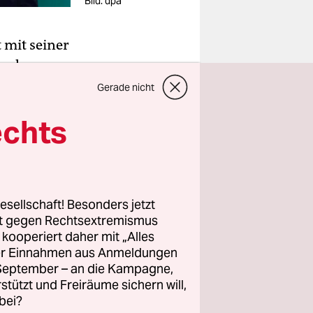
Bild: dpa
 mit seiner
g der
uropäische
Gerade nicht
nkommissar
echts
 mit Orban
 die
esellschaft! Besonders jetzt
rt gegen Rechtsextremismus
z kooperiert daher mit „Alles
ller Einnahmen aus Anmeldungen
. September – an die Kampagne,
rstützt und Freiräume sichern will,
bei?