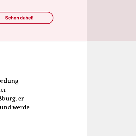
Schon dabei!
mordung
der
ßburg, er
 und werde