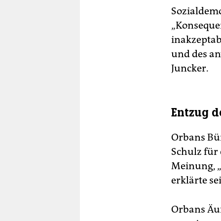
Sozialdemok
„Konsequen
inakzeptab
und des a
Juncker.
Entzug d
Orbans Bür
Schulz für 
Meinung, „
erklärte s
Orbans Äuß