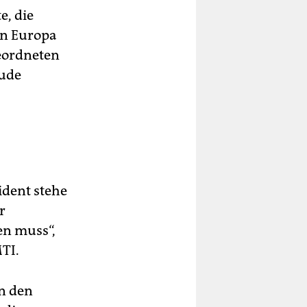
e, die
in Europa
geordneten
ude
ident stehe
r
en muss“,
TI.
on den