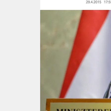
berlin
29.4.2015
17:5
nord
wahrheit
verlag
verlag
veranstaltungen
shop
fragen & hilfe
unterstützen
abo
genossenschaft