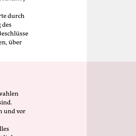
rte durch
g des
Beschlüsse
en, über
wahlen
sind.
h und vor
lles