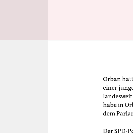
Orban hatt
einer jung
landesweit
habe in Or
dem Parlam
Der SPD-Po