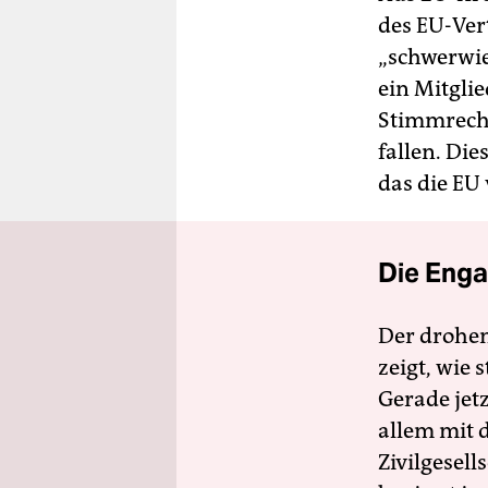
des EU-Ver
„schwerwie
ein Mitgli
Stimmrecht
fallen. Die
das die EU 
Die Enga
Der drohe
zeigt, wie
Gerade jet
allem mit d
Zivilgesell