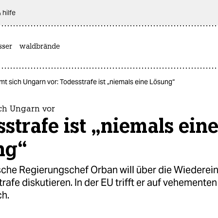
 hilfe
sser
waldbrände
t sich Ungarn vor: Todesstrafe ist „niemals eine Lösung“
ch Ungarn vor
strafe ist „niemals ein
ng“
sche Regierungschef Orban will über die Wiederei
rafe diskutieren. In der EU trifft er auf vehementen
h.