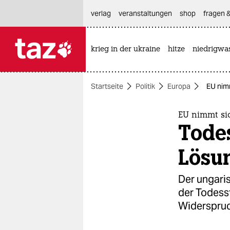
hautnavigation anspringen
hauptinhalt anspringen
footer anspringen
verlag
veranstaltungen
shop
fragen &
krieg in der ukraine
hitze
niedrigwa

taz zahl ich
taz zahl ich
Startseite
Politik
Europa
EU nimm
themen
politik
EU nimmt si
Todes
öko
Lösu
gesellschaft
Der ungari
kultur
der Todesst
Widerspruc
sport