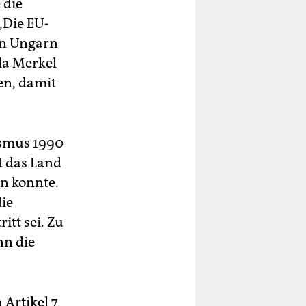
 die
„Die EU-
in Ungarn
la Merkel
en, damit
ismus 1990
t das Land
n konnte.
die
tt sei. Zu
nn die
 Artikel 7