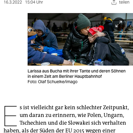
berlin
16.3.2022
15:04 Uhr
teilen
nord
wahrheit
verlag
verlag
veranstaltungen
Larissa aus Bucha mit ihrer Tante und deren Söhnen
shop
in einem Zelt am Berliner Hauptbahnhof
Foto: Olaf Schuelke/imago
fragen & hilfe
unterstützen
E
s ist vielleicht gar kein schlechter Zeitpunkt,
abo
um daran zu erinnern, wie Polen, Ungarn,
genossenschaft
Tschechien und die Slowakei sich verhalten
haben, als der Süden der EU 2015 wegen einer