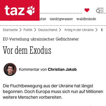

taz zahl ich
krieg in der ukraine
hitze
niedrigwasser
waldbrände

taz zahl ich
Startseite
Politik
Deutschland
Krieg in der Ukraine
EU-
taz zahl ich
EU-Verteilung ukrainischer Geflüchteter
themen
Vor dem Exodus
politik
öko
Kommentar von
Christian Jakob
gesellschaft
kultur
Die Fluchtbewegung aus der Ukraine hat längst
begonnen. Doch Europa muss sich nun auf Millionen
sport
weitere Menschen vorbereiten.