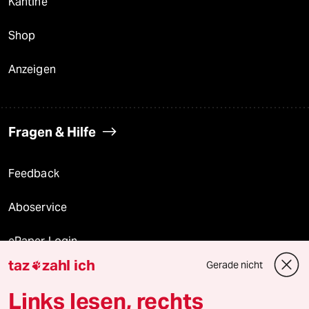
Kantine
Shop
Anzeigen
Fragen & Hilfe
Feedback
Aboservice
ePaper Login
taz
zahl ich
Gerade nicht

Downloads für Abonnierende
Links lesen, rechts