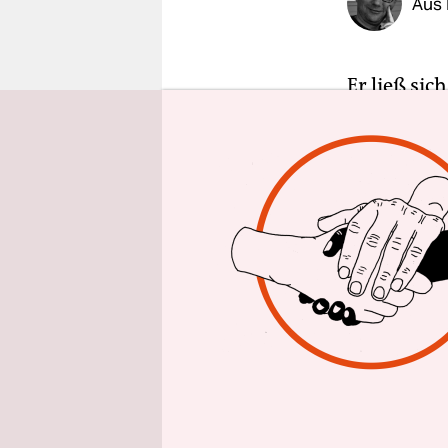
Aus 
epaper login
Er ließ sic
Willkür in
Juncker aus
Europäer i
Als der 60
Rednerpult
Argumente 
zu überzeu
Wirkung.