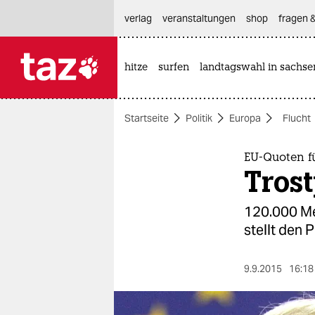
hautnavigation anspringen
hauptinhalt anspringen
footer anspringen
verlag
veranstaltungen
shop
fragen &
hitze
surfen
landtagswahl in sachse

taz zahl ich
taz zahl ich
Startseite
Politik
Europa
Flucht
themen
politik
EU-Quoten fü
Trost
öko
120.000 Me
gesellschaft
stellt den 
kultur
9.9.2015
16:18
sport