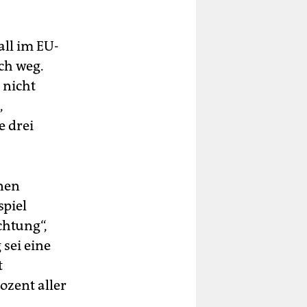
all im EU-
ch weg.
 nicht
,
 drei
enen
spiel
chtung“,
 sei eine
t
ozent aller