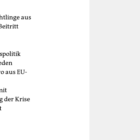
htlinge aus
eitritt
spolitik
jeden
o aus EU-
mit
 der Krise
t