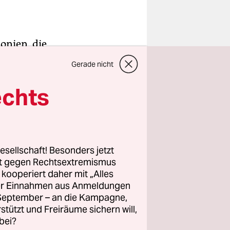
donien, die
aude
Gerade nicht
Brüssel die
“.
echts
as
r starke
 Neinsager
esellschaft! Besonders jetzt
rt gegen Rechtsextremismus
lagende
z kooperiert daher mit „Alles
ller Einnahmen aus Anmeldungen
. September – an die Kampagne,
rstützt und Freiräume sichern will,
bei?