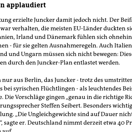
in applaudiert
ung erzielte Juncker damit jedoch nicht. Der Beif
war verhalten, die meisten EU-Länder duckten si
nien, Irland und Dänemark fühlen sich ohnehin
en - für sie gelten Ausnahmeregeln. Auch Italien
nd und Ungarn müssen sich nicht bewegen: Diese
len durch den Juncker-Plan entlastet werden.
 nur aus Berlin, das Juncker - trotz des umstritt
 bei syrischen Flüchtlingen - als leuchtendes Bei
e. Die Vorschläge gingen „genau in die richtige Ri
rungssprecher Steffen Seibert. Besonders wichtig
eilung. „Die Ungleichgewichte sind auf Dauer nich
“, sagte er. Deutschland nimmt derzeit etwa 40 Pr
 auf.