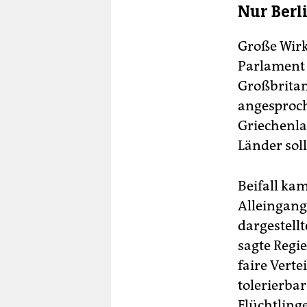
Nur Berl
Große Wirk
Parlament 
Großbritan
angesproch
Griechenla
Länder sol
Beifall kam
Alleingangs
dargestellt
sagte Regie
faire Vert
tolerierbar
Flüchtlinge