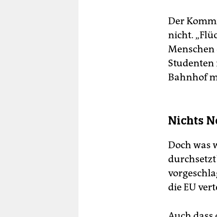
Der Kommis
nicht. „Fl
Menschen di
Studenten
Bahnhof mi
Nichts N
Doch was wi
durchsetzt
vorgeschla
die EU vert
Auch dass 