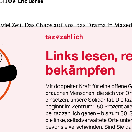
Brüssel
Eric Bonse
h viel Zeit. Das Chaos auf Kos, das Drama in Maze
 Ungarn: All das hat EU-Kommissionschef Jean-Cl
taz
zahl ich

gesessen. Als Berlin schon handelte, vertröstete 
mmer noch auf Junckers Rede zur „Lage der Union
Links lesen, r
bekämpfen
-jährige Luxemburger am Mittwoch endlich vor d
 im Straßburger Europaparlament trat, musste e
vorbringen, um noch gehört zu werden und die
Mit doppelter Kraft für eine offene G
brauchen Menschen, die sich vor O
gen. Das tat er auch - wenn auch ohne durchsch
einsetzen, unsere Solidarität. Die ta
beginnt im Zentrum“. 50 Prozent a
bei taz zahl ich gehen – bis zum 30
die linke, selbstverwaltete Orte unte
bevor sie verschwinden. Sind Sie da