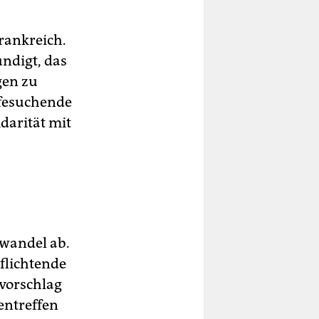
rankreich.
ndigt, das
gen zu
lfesuchende
idarität mit
swandel ab.
flichtende
svorschlag
entreffen