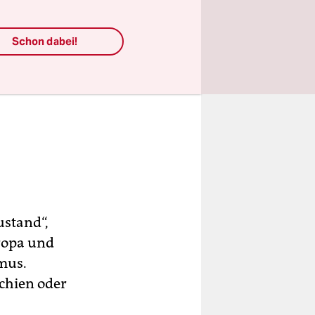
Schon dabei!
ustand“,
uropa und
smus.
chien oder