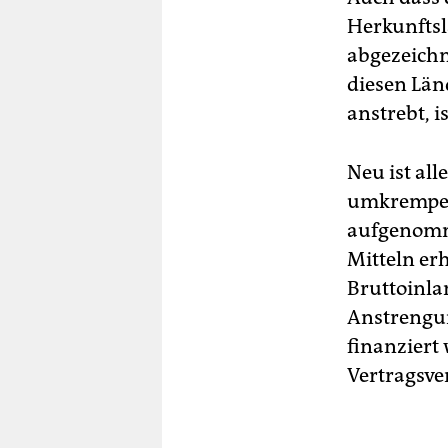
Herkunftsl
abgezeichne
diesen Län
anstrebt, i
Neu ist all
umkrempeln
aufgenomme
Mitteln erh
Bruttoinla
Anstrengun
finanziert
Vertragsve