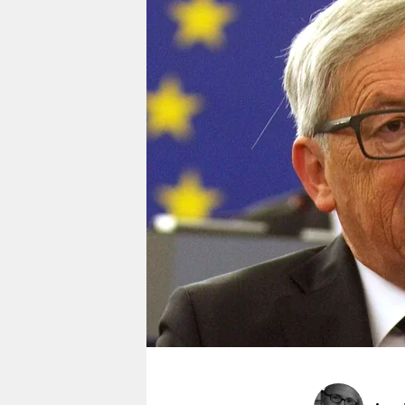
berlin
nord
wahrheit
verlag
verlag
veranstaltungen
shop
fragen & hilfe
unterstützen
abo
genossenschaft