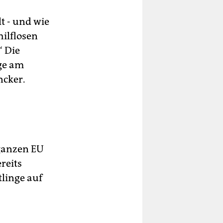
t - und wie
hilflosen
“ Die
ge am
ncker.
 ganzen EU
reits
linge auf