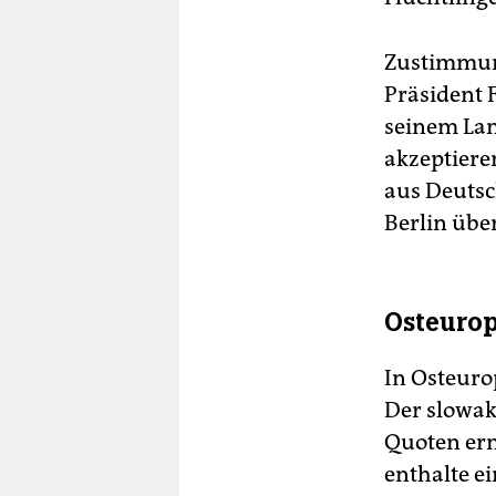
Zustimmung
Präsident 
seinem Lan
akzeptiere
aus Deutsch
Berlin übe
Osteuro
In Osteuro
Der slowak
Quoten ern
enthalte ei