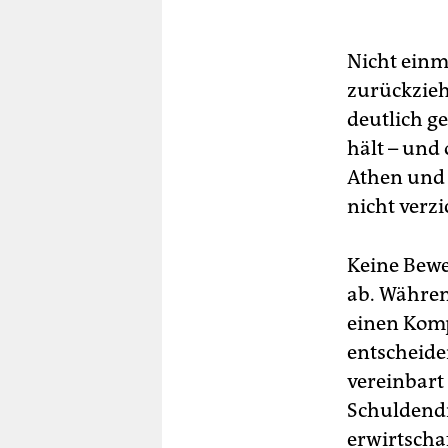
Nicht einm
zurückzieh
deutlich ge
hält – und
Athen und 
nicht verzi
Keine Bewe
ab. Währen
einen Komp
entscheide
vereinbart
Schuldendi
erwirtschaf