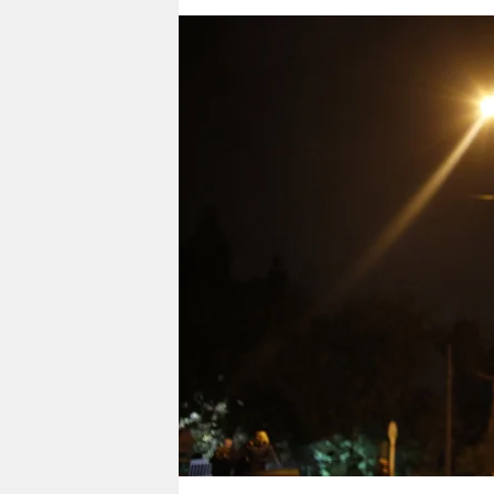
berlin
nord
wahrheit
verlag
verlag
veranstaltungen
shop
fragen & hilfe
unterstützen
abo
genossenschaft