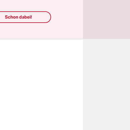
n
sion prüft
Schon dabei!
 ihre