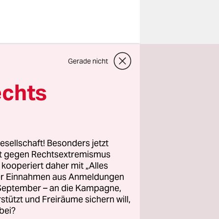
Gerade nicht
Die drei
sion zu
echts
r
U-Gipfel
ihre harte
esellschaft! Besonders jetzt
rt gegen Rechtsextremismus
z kooperiert daher mit „Alles
ller Einnahmen aus Anmeldungen
ler
. September – an die Kampagne,
ch künftig
rstützt und Freiräume sichern will,
bei?