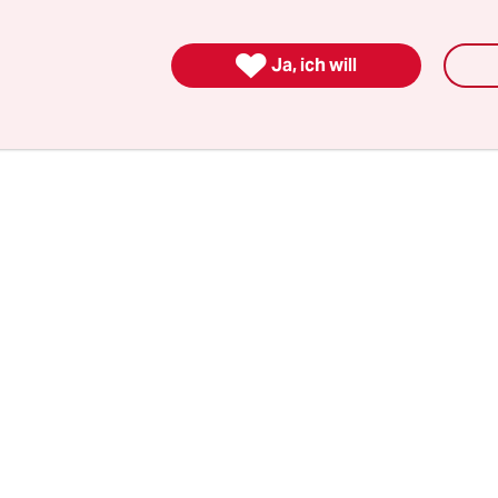
kreisen. Schließlich seien sie in den EU-Verträge
 Das sieht man in Brüssel anders: Die EU-Kommis

Ja, ich will
ternativen zur Troika, das EU-Parlament hat sogar
g gefordert. Doch Berlin bleibt hart.