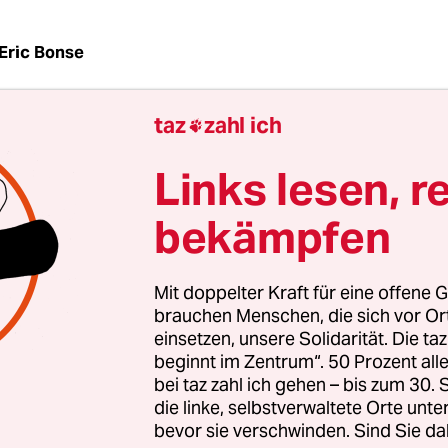
Eric Bonse
taz
zahl ich

az
|
Wird die in Griechenland verhasste Troika in „
nen“ umbenannt? Dies scheint die einzige Konzes
Links lesen, r
er Deutschland im Schuldenstreit mit der neuen
n Regierung bereit ist. Vor dem Krisentreffen de
bekämpfen
e am Mittwochabend und dem entscheidenden E
tag in Brüssel bekräftigte die Bundesregierung 
Mit doppelter Kraft für eine offene G
brauchen Menschen, die sich vor O
einsetzen, unsere Solidarität. Die ta
beginnt im Zentrum“. 50 Prozent a
Institutionen“ – also EU-Kommission, Internationa
bei taz zahl ich gehen – bis zum 30
nds und Europäische Zentralbank – müssten au
die linke, selbstverwaltete Orte unte
 Rolle spielen, hieß es am Mittwoch in Berliner
bevor sie verschwinden. Sind Sie da