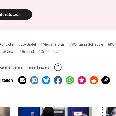
nterstützen
Kontrolle
#EU-Gipfel
#Alexis Tsipras
#Wolfgang Schäuble
#IW
#Grexit
#Brüssel
#Griechenland
ommentieren
Fehlerhinweis
 teilen