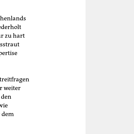
chenlands
ederholt
ür zu hart
sstraut
ertise
treitfragen
 weiter
r den
wie
r dem