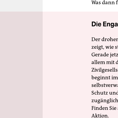
Was dann f
Die Enga
Der drohe
zeigt, wie
Gerade jet
allem mit d
Zivilgesell
beginnt im
selbstverw
Schutz und 
zugänglich
Finden Sie
Aktion.