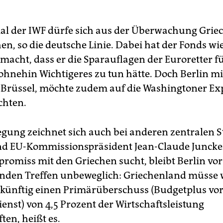
al der IWF dürfe sich aus der Überwachung Grie
en, so die deutsche Linie. Dabei hat der Fonds wi
macht, dass er die Sparauflagen der Euroretter f
 ohnehin Wichtigeres zu tun hätte. Doch Berlin mi
Brüssel, möchte zudem auf die Washingtoner Exp
chten.
gung zeichnet sich auch bei anderen zentralen S
d EU-Kommissionspräsident Jean-Claude Juncker
romiss mit den Griechen sucht, bleibt Berlin vo
nden Treffen unbeweglich: Griechenland müsse 
 künftig einen Primärüberschuss (Budgetplus vo
enst) von 4,5 Prozent der Wirtschaftsleistung
ten, heißt es.