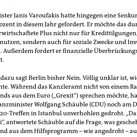
ster Janis Varoufakis hatte hingegen eine Senku
rozent in diesem Jahr gefordert. Er möchte das du
rwirtschaftete Plus nicht nur für Kredittilgungen
 nutzen, sondern auch für soziale Zwecke und Inv
 Außerdem fordert er finanzielle Überbrückungs
t.
azu sagt Berlin bisher Nein. Völlig unklar ist, wie
te. Während das Kanzleramt nicht von einem R
nds aus dem Euro („Grexit“) sprechen möchte, ha
anzminister Wolfgang Schäuble (CDU) noch am D
20-Treffen in Istanbul unverhohlen gedroht. „Dan
i“, antwortete Schäuble auf die Frage, was gesch
nd aus dem Hilfsprogramm – wie angedroht – aus