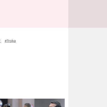
F
#Troika