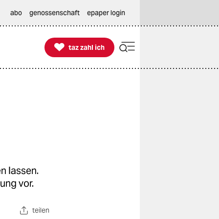
abo
genossenschaft
epaper login

taz zahl ich
taz zahl ich
n lassen.
ung vor.
teilen