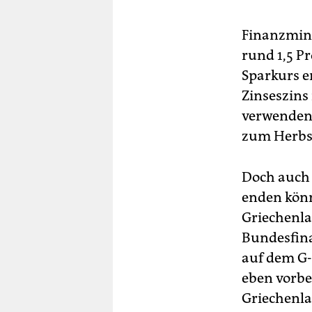
Finanzmini
rund 1,5 P
Sparkurs e
Zinseszins
verwenden.
zum Herbs
Doch auch d
enden könn
Griechenla
Bundesfin
auf dem G-
eben vorbe
Griechenla