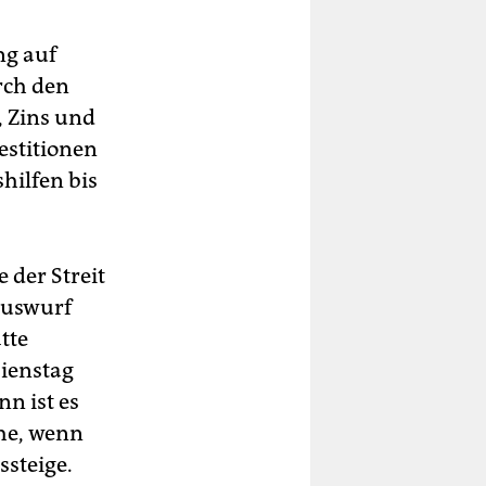
ng auf
rch den
, Zins und
estitionen
hilfen bis
 der Streit
auswurf
tte
ienstag
n ist es
ehe, wenn
steige.