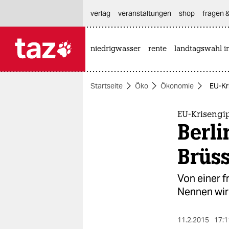
hautnavigation anspringen
hauptinhalt anspringen
footer anspringen
verlag
veranstaltungen
shop
fragen &
niedrigwasser
rente
landtagswahl i

taz zahl ich
taz zahl ich
Startseite
Öko
Ökonomie
EU-Kr
themen
politik
EU-Krisengi
Berli
öko
Brüss
gesellschaft
Von einer f
kultur
Nennen wir 
sport
11.2.2015
17:1