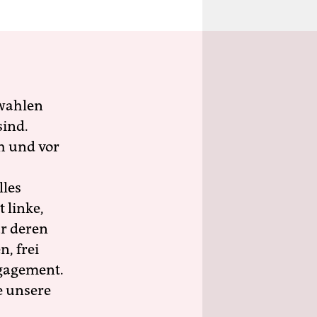
wahlen
sind.
h und vor
lles
 linke,
ür deren
n, frei
ngagement.
e unsere