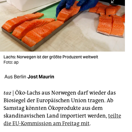
berlin
nord
wahrheit
verlag
verlag
Lachs: Norwegen ist der größte Produzent weltweit
Foto: ap
veranstaltungen
shop
Aus Berlin
Jost Maurin
fragen & hilfe
taz
| Öko-Lachs aus Norwegen darf wieder das
unterstützen
Biosiegel der Europäischen Union tragen. Ab
Samstag könnten Ökoprodukte aus dem
abo
skandinavischen Land importiert werden,
teilte
genossenschaft
die EU-Kommission am Freitag mit
.