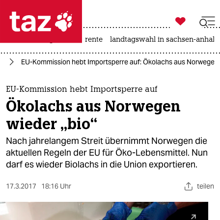

taz zahl ich
hitze
niedrigwasser
rente
landtagswahl in sachsen-anhalt

taz zahl ich
um
EU-Kommission hebt Importsperre auf: Ökolachs aus Norwegen w
taz zahl ich
themen
EU-Kommission hebt Importsperre auf
Ökolachs aus Norwegen
politik
wieder „bio“
öko
Nach jahrelangem Streit übernimmt Norwegen die
aktuellen Regeln der EU für Öko-Lebensmittel. Nun
gesellschaft
darf es wieder Biolachs in die Union exportieren.
kultur
17.3.2017
18:16 Uhr
teilen
sport