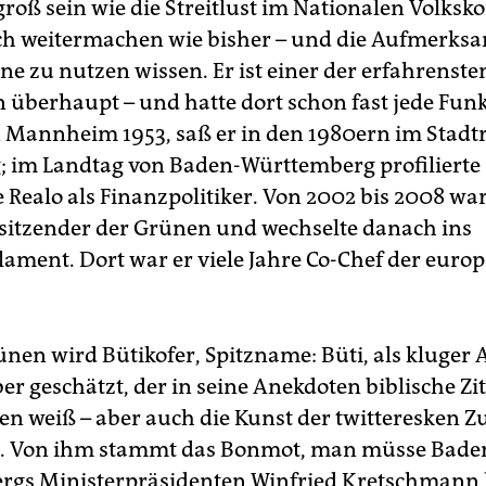
groß sein wie die Streitlust im Nationalen Volksko
ch weitermachen wie bisher – und die Aufmerksa
e zu nutzen wissen. Er ist einer der erfahrensten
 überhaupt – und hatte dort schon fast jede Funk
 Mannheim 1953, saß er in den 1980ern im Stadt
; im Landtag von Baden-Württemberg profilierte 
 Realo als Finanzpolitiker. Von 2002 bis 2008 war
itzender der Grünen und wechselte danach ins
ament. Dort war er viele Jahre Co-Chef der euro
ünen wird Bütikofer, Spitzname: Büti, als kluger 
r geschätzt, der in seine Anekdoten biblische Zi
en weiß – aber auch die Kunst der twitteresken Z
t. Von ihm stammt das Bonmot, man müsse Bade
gs Ministerpräsidenten Winfried Kretschmann 