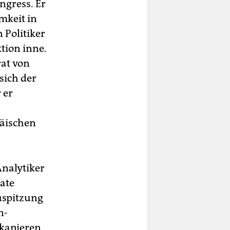
ngress. Er
mkeit in
 Politiker
tion inne.
rat von
sich der
 er
päischen
Analytiker
tate
uspitzung
n-
kapieren,