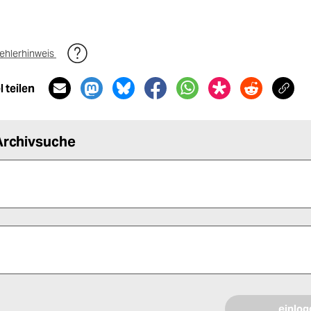
ehlerhinweis
 teilen
Archivsuche
 alle Pflichtfelder (*) aus, um fortfahren zu können.