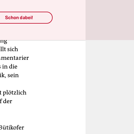
 Chef der
Schon dabei!
it Jahren
nd
ang
lt sich
lamentarier
 in die
k, sein
 plötzlich
f der
Bütikofer