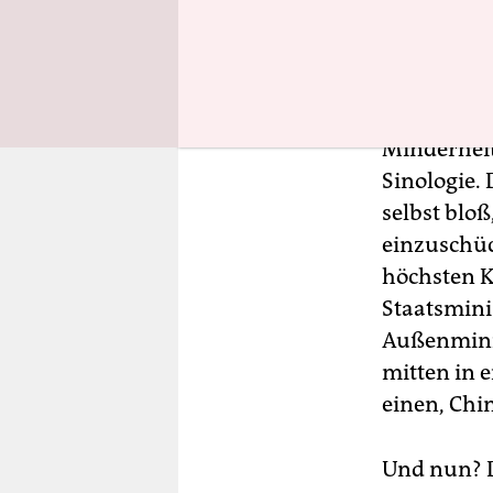
Jener ist 
China-Dele
mit Sachke
Minderheite
Sinologie. 
selbst blo
einzuschüch
höchsten K
Staatsmini
Außenminis
mitten in 
einen, Chin
Und nun? D