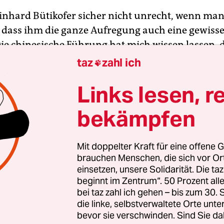
inhard Bütikofer sicher nicht unrecht, wenn ma
 dass ihm die ganze Aufregung auch eine gewiss
Die chinesische Führung hat mich wissen lassen, 
ubt sein wird, das Festland, Hongkong oder Macao
taz
zahl ich

twitterte Bütikofer auf Englisch auf die chinesis
Links lesen, r
 gehen ihn. „Aber es gibt ja noch Taiwan.“ Er füg
u. Reinhard Bütikofer, 68, seit fast 12 Jahren Gr
bekämpfen
ordneter und ausgewiesener Chinaexperte, wei
ntscheidung des Regimes in Peking ein Ritterschla
U-Außenminister hatten am Montag Sanktionen g
Mit doppelter Kraft für eine offene G
brauchen Menschen, die sich vor O
Anlass ist die Unterdrückung der Uiguren, einer
einsetzen, unsere Solidarität. Die ta
en Minderheit, die vom chinesischen Regime ge
beginnt im Zentrum“. 50 Prozent a
rziehungslager gesteckt wird. Die Führung in P
bei taz zahl ich gehen – bis zum 30
die linke, selbstverwaltete Orte unte
rte sich prompt und ordnete Gegenmaßnahmen g
bevor sie verschwinden. Sind Sie da
er an – darunter Bütikofer.