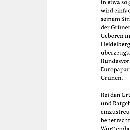
in etwa so 
wird einfa
seinem Sinn
der Grünen
Geboren in
Heidelberg
überzeugte
Bundesvors
Europaparl
Grünen.
Bei den Gr
und Ratgebe
einzustreu
beherrsch
Württember