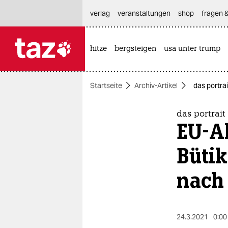
hautnavigation anspringen
hauptinhalt anspringen
footer anspringen
verlag
veranstaltungen
shop
fragen &
hitze
bergsteigen
usa unter trump

taz zahl ich
taz zahl ich
Startseite
Archiv-Artikel
das portra
themen
politik
das portrait
EU-A
öko
Bütik
gesellschaft
nach
kultur
sport
24.3.2021
0:00