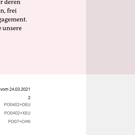
ür deren
n, frei
ngagement.
e unsere
vom
24.03.2021
2
PO0402
+DEU
PO0402
+XEU
PO07
+CHN