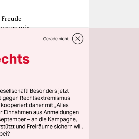
n
e Freude
dass es mir
 zu
Gerade nicht
chen
echts
te einen
ünen-
ß genau,
g für ihn
egen China
esellschaft! Besonders jetzt
rt gegen Rechtsextremismus
z kooperiert daher mit „Alles
gängelt
ller Einnahmen aus Anmeldungen
eking
. September – an die Kampagne,
rstützt und Freiräume sichern will,
egen zehn
bei?