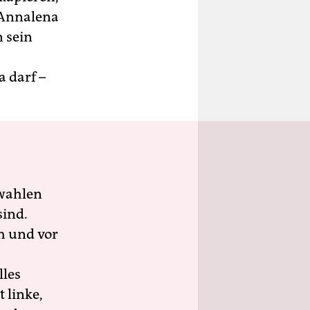
 Annalena
 sein
 darf –
wahlen
sind.
h und vor
lles
 linke,