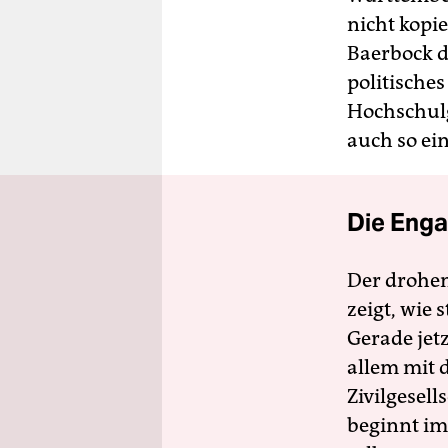
nicht kopi
Baerbock d
politisches
Hochschulg
auch so ei
Die Enga
Der drohe
zeigt, wie
Gerade jet
allem mit d
Zivilgesell
beginnt im