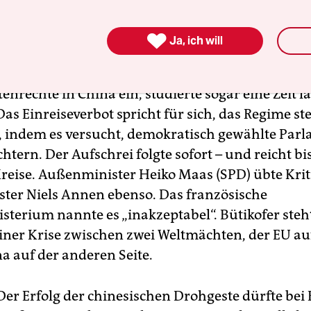
aber nicht irgendein Europaabgeordneter, sondern

Ja, ich will
gation des EU-Parlaments. Bütikofer setzt sich se
nntnis, Verve und Leidenschaft für Menschen- u
nrechte in China ein, studierte sogar eine Zeit l
Das Einreiseverbot spricht für sich, das Regime stel
ß, indem es versucht, demokratisch gewählte Par
tern. Der Aufschrei folgte sofort – und reicht bis
reise. Außenminister Heiko Maas (SPD) übte Kriti
ster Niels Annen ebenso. Das französische
terium nannte es „inakzeptabel“. Bütikofer steht
einer Krise zwischen zwei Weltmächten, der EU au
a auf der anderen Seite.
er Erfolg der chinesischen Drohgeste dürfte bei 