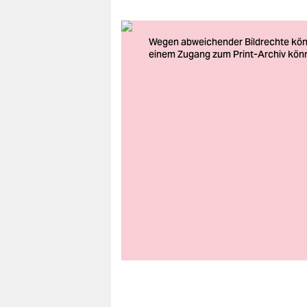
berlin
nord
wahrheit
verlag
verlag
veranstaltungen
shop
fragen & hilfe
unterstützen
abo
genossenschaft