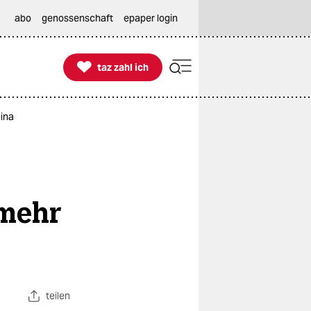
abo
genossenschaft
epaper login

taz zahl ich
taz zahl ich
hina
 mehr
teilen