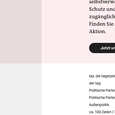
selbstverw
Schutz und 
zugänglich
Finden Sie
Aktion.
Jetzt u
taz. die tagesze
der tag
Politische Part
Politische Part
Außenpolitik
ca. 100 Zeilen 