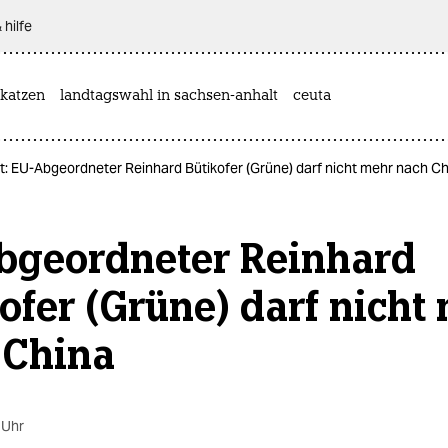
 hilfe
katzen
landtagswahl in sachsen-anhalt
ceuta
it: EU-Abgeordneter Reinhard Bütikofer (Grüne) darf nicht mehr nach C
bgeordneter Reinhard
ofer (Grüne) darf nicht
 China
 Uhr