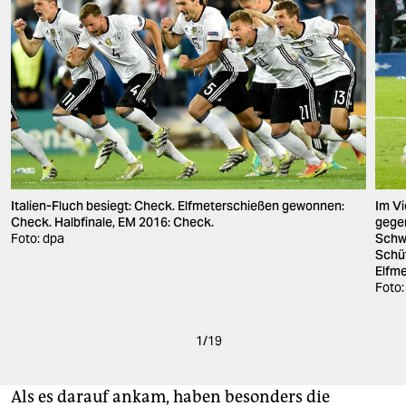
Italien-Fluch besiegt: Check. Elfmeterschießen gewonnen:
Im Vi
Check. Halbfinale, EM 2016: Check.
gegen
Foto: dpa
Schw
Schüt
Elfm
Foto:
1
/
19
Als es darauf ankam, haben besonders die