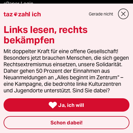
ePaper Login
taz
zahl ich
Gerade nicht

Downloads für Abonnierende
Links lesen, rechts
bekämpfen
© 2026 taz Verlags und Vertriebs GmbH
Mit doppelter Kraft für eine offene Gesellschaft!
Alle Rechte vorbehalten. Bei rechtlichen Fragen oder für Genehmigungen
wenden Sie sich bitte an
lizenzen@taz.de
Besonders jetzt brauchen Menschen, die sich gegen
Rechtsextremismus einsetzen, unsere Solidarität.
Daher gehen 50 Prozent der Einnahmen aus
Feedback
Redaktionsstatut
Kommune-Richtlinien
KI-
Neuanmeldungen an „Alles beginnt im Zentrum“ –
eine Kampagne, die bedrohte linke Kulturzentren
Leitlinie
Informant
Datenschutz
Impressum
AGB
und Jugendorte unterstützt. Sind Sie dabei?
Seitenwende
Einwilligungen widerrufen (Ads)

Ja, ich will
Schon dabei!