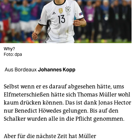
berlin
nord
wahrheit
verlag
Why?
verlag
Foto: dpa
veranstaltungen
Aus Bordeaux
Johannes Kopp
shop
Selbst wenn er es darauf abgesehen hätte, ums
fragen & hilfe
Elfmeterschießen hätte sich Thomas Müller wohl
kaum drücken können. Das ist dank Jonas Hector
unterstützen
nur Benedict Höwedes gelungen. Bis auf den
abo
Schalker wurden alle in die Pflicht genommen.
genossenschaft
Aber für die nächste Zeit hat Müller