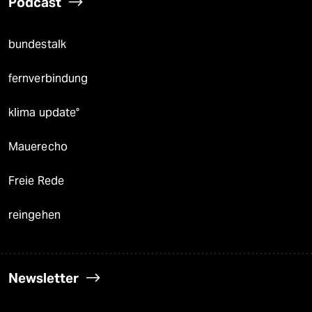
Podcast
bundestalk
fernverbindung
klima update°
Mauerecho
Freie Rede
reingehen
Newsletter