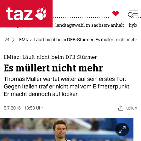

taz zahl ich
niedrigwasser
rente
landtagswahl in sachsen-anhalt
hybri

taz zahl ich
 2024
EMtaz: Läuft nicht beim DFB-Stürmer: Es müllert nicht mehr
taz zahl ich
themen
EMtaz: Läuft nicht beim DFB-Stürmer
Es müllert nicht mehr
politik
Thomas Müller wartet weiter auf sein erstes Tor.
öko
Gegen Italien traf er nicht mal vom Elfmeterpunkt.
Er macht dennoch auf locker.
gesellschaft
5.7.2016
13:53 Uhr
teilen
kultur
sport