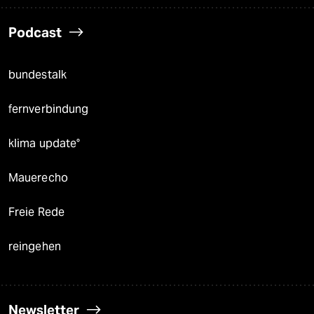
Podcast
bundestalk
fernverbindung
klima update°
Mauerecho
Freie Rede
reingehen
Newsletter