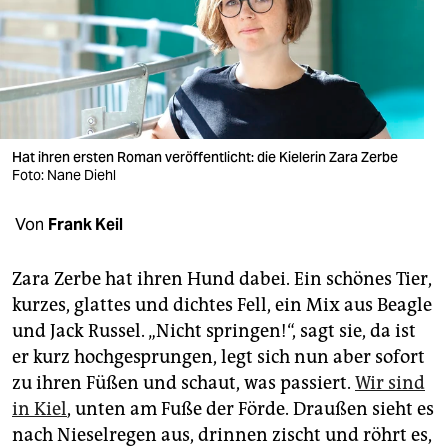
berlin
nord
wahrheit
verlag
Hat ihren ersten Roman veröffentlicht: die Kielerin Zara Zerbe
verlag
Foto: Nane Diehl
veranstaltungen
Von
Frank Keil
shop
Zara Zerbe hat ihren Hund dabei. Ein schönes Tier,
fragen & hilfe
kurzes, glattes und dichtes Fell, ein Mix aus Beagle
und Jack Russel. „Nicht springen!“, sagt sie, da ist
unterstützen
er kurz hochgesprungen, legt sich nun aber sofort
abo
zu ihren Füßen und schaut, was passiert.
Wir sind
in Kiel
, unten am Fuße der Förde. Draußen sieht es
genossenschaft
nach Nieselregen aus, drinnen zischt und röhrt es,