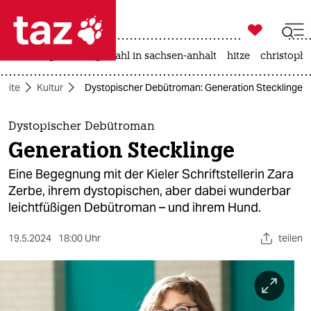

taz zahl ich
iran-krieg
landtagswahl in sachsen-anhalt
hitze
christophe

taz zahl ich
seite
Kultur
Dystopischer Debütroman: Generation Stecklinge
taz zahl ich
themen
Dystopischer Debütroman
Generation Stecklinge
politik
Eine Begegnung mit der Kieler Schriftstellerin Zara
öko
Zerbe, ihrem dystopischen, aber dabei wunderbar
leichtfüßigen Debütroman – und ihrem Hund.
gesellschaft
19.5.2024
18:00 Uhr
teilen
kultur
sport