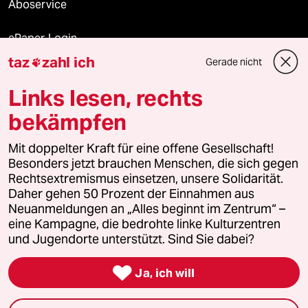
Aboservice
ePaper Login
taz
zahl ich
Gerade nicht

Downloads für Abonnierende
Links lesen, rechts
bekämpfen
© 2026 taz Verlags und Vertriebs GmbH
Mit doppelter Kraft für eine offene Gesellschaft!
Alle Rechte vorbehalten. Bei rechtlichen Fragen oder für Genehmigungen
wenden Sie sich bitte an
lizenzen@taz.de
Besonders jetzt brauchen Menschen, die sich gegen
Rechtsextremismus einsetzen, unsere Solidarität.
Daher gehen 50 Prozent der Einnahmen aus
Feedback
Redaktionsstatut
Kommune-Richtlinien
KI-
Neuanmeldungen an „Alles beginnt im Zentrum“ –
eine Kampagne, die bedrohte linke Kulturzentren
Leitlinie
Informant
Datenschutz
Impressum
AGB
und Jugendorte unterstützt. Sind Sie dabei?
Seitenwende
Einwilligungen widerrufen (Ads)

Ja, ich will