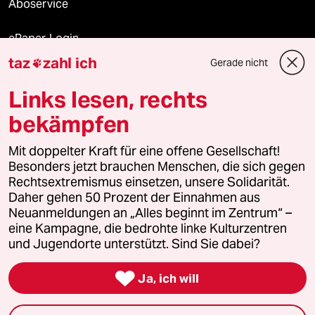
Aboservice
ePaper Login
taz
zahl ich
Gerade nicht

Downloads für Abonnierende
Links lesen, rechts
bekämpfen
© 2026 taz Verlags und Vertriebs GmbH
Mit doppelter Kraft für eine offene Gesellschaft!
Alle Rechte vorbehalten. Bei rechtlichen Fragen oder für Genehmigungen
wenden Sie sich bitte an
lizenzen@taz.de
Besonders jetzt brauchen Menschen, die sich gegen
Rechtsextremismus einsetzen, unsere Solidarität.
Daher gehen 50 Prozent der Einnahmen aus
Feedback
Redaktionsstatut
Kommune-Richtlinien
KI-
Neuanmeldungen an „Alles beginnt im Zentrum“ –
eine Kampagne, die bedrohte linke Kulturzentren
Leitlinie
Informant
Datenschutz
Impressum
AGB
und Jugendorte unterstützt. Sind Sie dabei?
Seitenwende
Einwilligungen widerrufen (Ads)

Ja, ich will