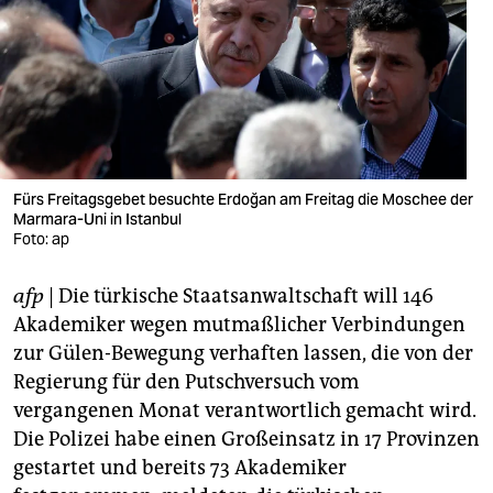
berlin
nord
wahrheit
verlag
verlag
Fürs Freitagsgebet besuchte Erdoğan am Freitag die Moschee der
Marmara-Uni in Istanbul
veranstaltungen
Foto: ap
shop
afp
| Die türkische Staatsanwaltschaft will 146
fragen & hilfe
Akademiker wegen mutmaßlicher Verbindungen
zur Gülen-Bewegung verhaften lassen, die von der
unterstützen
Regierung für den Putschversuch vom
vergangenen Monat verantwortlich gemacht wird.
abo
Die Polizei habe einen Großeinsatz in 17 Provinzen
genossenschaft
gestartet und bereits 73 Akademiker