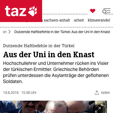

taz zahl ich
hitze
landtagswahl in sachsen-anhalt
arbeit
klimawandel

taz zahl ich
oğan
Dutzende Haftbefehle in der Türkei: Aus der Uni in den Knast
taz zahl ich
themen
Dutzende Haftbefehle in der Türkei
Aus der Uni in den Knast
politik
Hochschullehrer und Unternehmer rücken ins Visier
öko
der türkischen Ermittler. Griechische Behörden
prüfen unterdessen die Asylanträge der geflohenen
gesellschaft
Soldaten.
kultur
19.8.2016
15:38 Uhr
teilen
sport