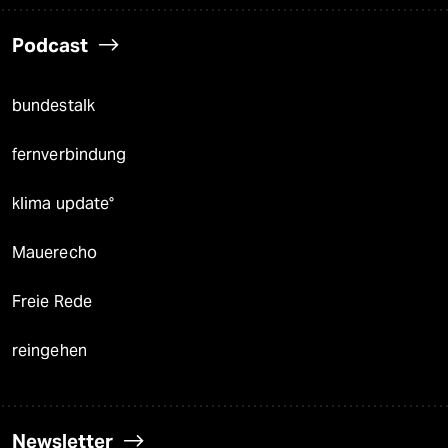
Podcast
bundestalk
fernverbindung
klima update°
Mauerecho
Freie Rede
reingehen
Newsletter