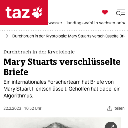

taz zahl ich
katzen
hitze
niedrigwasser
landtagswahl in sachsen-anhal

taz zahl ich
ft
Durchbruch in der Kryptologie: Mary Stuarts verschlüsselte Brie
taz zahl ich
themen
Durchbruch in der Kryptologie
Mary Stuarts verschlüsselte
politik
Briefe
öko
Ein internationales Forscherteam hat Briefe von
Mary Stuart I. entschlüsselt. Geholfen hat dabei ein
gesellschaft
Algorithmus.
kultur
22.2.2023
10:52 Uhr
teilen
sport