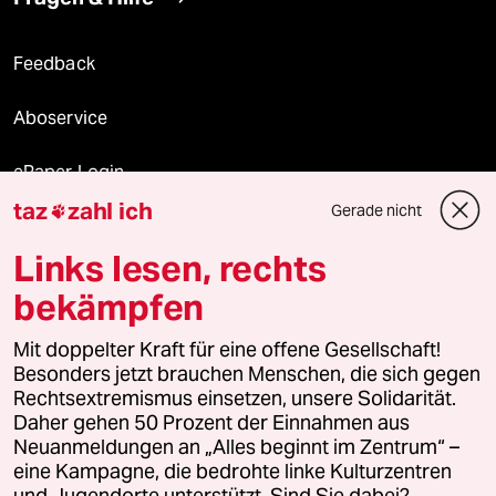
Feedback
Aboservice
ePaper Login
taz
zahl ich
Gerade nicht

Downloads für Abonnierende
Links lesen, rechts
bekämpfen
© 2026 taz Verlags und Vertriebs GmbH
Alle Rechte vorbehalten. Bei rechtlichen Fragen oder für Genehmigungen
Mit doppelter Kraft für eine offene Gesellschaft!
wenden Sie sich bitte an
lizenzen@taz.de
Besonders jetzt brauchen Menschen, die sich gegen
Rechtsextremismus einsetzen, unsere Solidarität.
Daher gehen 50 Prozent der Einnahmen aus
Feedback
Redaktionsstatut
Kommune-Richtlinien
KI-
Neuanmeldungen an „Alles beginnt im Zentrum“ –
eine Kampagne, die bedrohte linke Kulturzentren
Leitlinie
Informant
Datenschutz
Impressum
AGB