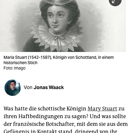
berlin
nord
wahrheit
verlag
verlag
Maria Stuart (1542-1587), Königin von Schottland, in einem
historischen Stich
veranstaltungen
Foto: imago
shop
fragen & hilfe
Von
Jonas Waack
unterstützen
Was hatte die schottische Königin
Mary Stuart
zu
abo
ihren Haftbedingungen zu sagen? Und was sollte
genossenschaft
der französische Botschafter, mit dem sie aus dem
Gefängnis in Kontakt stand, dringend von ihr