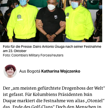
berlin
nord
wahrheit
verlag
verlag
Foto für die Presse: Dairo Antonio Úsuga nach seiner Festnahme
am 23. Oktober
veranstaltungen
Foto: Colombia's Military Forces/reuters
shop
fragen & hilfe
Aus Bogotá
Katharina Wojczenko
unterstützen
Der „am meisten gefürchtete Drogenboss der Welt“
abo
ist gefasst. Für Kolumbiens Präsidenten Iván
genossenschaft
Duque markiert die Festnahme von alias „Otoniel“
das „Ende des Golf-Clans“. Doch den Menschen in