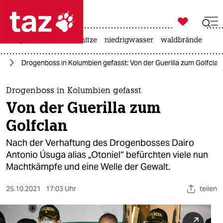

taz zahl ich
krieg in der ukraine
hitze
niedrigwasser
waldbrände

taz zahl ich
ka
Drogenboss in Kolumbien gefasst: Von der Guerilla zum Golfclan
taz zahl ich
themen
Drogenboss in Kolumbien gefasst
Von der Guerilla zum
politik
Golfclan
öko
Nach der Verhaftung des Drogenbosses Dairo
Antonio Úsuga alias „Otoniel“ befürchten viele nun
gesellschaft
Machtkämpfe und eine Welle der Gewalt.
kultur
25.10.2021
17:03 Uhr
teilen
sport