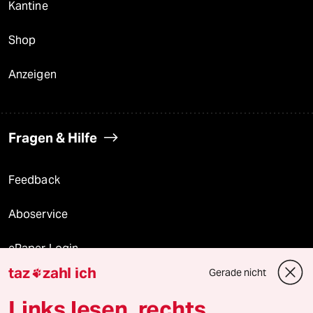
Kantine
Shop
Anzeigen
Fragen & Hilfe
Feedback
Aboservice
ePaper Login
taz
zahl ich
Gerade nicht

Downloads für Abonnierende
Links lesen, rechts