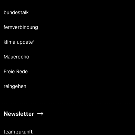
bundestalk
fernverbindung
klima update°
Mauerecho
Freie Rede
reingehen
Newsletter
team zukunft