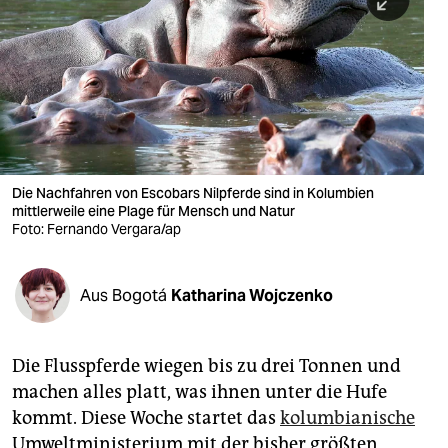
berlin
nord
wahrheit
verlag
verlag
Die Nachfahren von Escobars Nilpferde sind in Kolumbien
mittlerweile eine Plage für Mensch und Natur
veranstaltungen
Foto: Fernando Vergara/ap
shop
fragen & hilfe
Aus Bogotá
Katharina Wojczenko
unterstützen
Die Flusspferde wiegen bis zu drei Tonnen und
abo
machen alles platt, was ihnen unter die Hufe
genossenschaft
kommt. Diese Woche startet das
kolumbianische
Umweltministerium mit der bisher größten