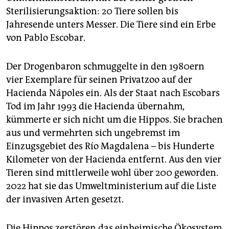
epaper login
Sterilisierungsaktion: 20 Tiere sollen bis
Jahresende unters Messer. Die Tiere sind ein Erbe
von Pablo Escobar.
Der Drogenbaron schmuggelte in den 1980ern
vier Exemplare für seinen Privatzoo auf der
Hacienda Nápoles ein. Als der Staat nach Escobars
Tod im Jahr 1993 die Hacienda übernahm,
kümmerte er sich nicht um die Hippos. Sie brachen
aus und vermehrten sich ungebremst im
Einzugsgebiet des Río Magdalena – bis Hunderte
Kilometer von der Hacienda entfernt. Aus den vier
Tieren sind mittlerweile wohl über 200 geworden.
2022 hat sie das Umweltministerium auf die Liste
der invasiven Arten gesetzt.
Die Hippos zerstören das einheimische Ökosystem