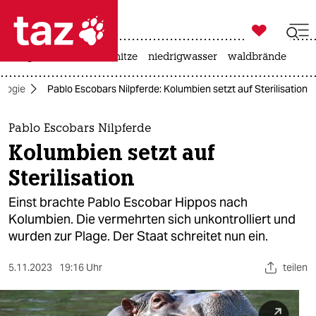

taz zahl ich
krieg in der ukraine
hitze
niedrigwasser
waldbrände

taz zahl ich
ologie
Pablo Escobars Nilpferde: Kolumbien setzt auf Sterilisation
taz zahl ich
themen
Pablo Escobars Nilpferde
Kolumbien setzt auf
politik
Sterilisation
öko
Einst brachte Pablo Escobar Hippos nach
Kolumbien. Die vermehrten sich unkontrolliert und
gesellschaft
wurden zur Plage. Der Staat schreitet nun ein.
kultur
5.11.2023
19:16 Uhr
teilen
sport