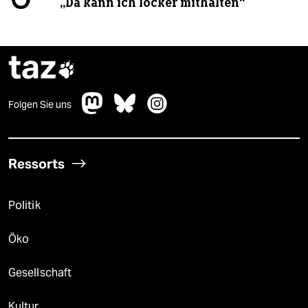
„Da kann ich locker mithalten“
taz

Folgen Sie uns
Ressorts
Politik
Öko
Gesellschaft
Kultur