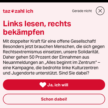
Podcast
taz
zahl ich
Gerade nicht

bundestalk
Links lesen, rechts
bekämpfen
fernverbindung
Mit doppelter Kraft für eine offene Gesellschaft!
klima update°
Besonders jetzt brauchen Menschen, die sich gegen
Rechtsextremismus einsetzen, unsere Solidarität.
Mauerecho
Daher gehen 50 Prozent der Einnahmen aus
Neuanmeldungen an „Alles beginnt im Zentrum“ –
Freie Rede
eine Kampagne, die bedrohte linke Kulturzentren
und Jugendorte unterstützt. Sind Sie dabei?
reingehen

Ja, ich will
Schon dabei!
Newsletter