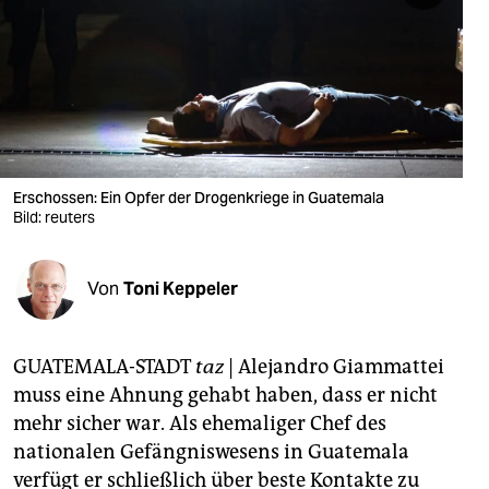
berlin
nord
wahrheit
verlag
verlag
Erschossen: Ein Opfer der Drogenkriege in Guatemala
Bild: reuters
veranstaltungen
shop
Von
Toni Keppeler
fragen & hilfe
unterstützen
GUATEMALA-STADT
taz
| Alejandro Giammattei
muss eine Ahnung gehabt haben, dass er nicht
abo
mehr sicher war. Als ehemaliger Chef des
nationalen Gefängniswesens in Guatemala
genossenschaft
verfügt er schließlich über beste Kontakte zu