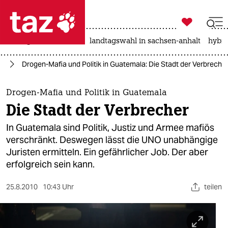

taz zahl ich
niedrigwasser
rente
landtagswahl in sachsen-anhalt
hybri

taz zahl ich
ka
Drogen-Mafia und Politik in Guatemala: Die Stadt der Verbreche
taz zahl ich
themen
Drogen-Mafia und Politik in Guatemala
Die Stadt der Verbrecher
politik
In Guatemala sind Politik, Justiz und Armee mafiös
öko
verschränkt. Deswegen lässt die UNO unabhängige
Juristen ermitteln. Ein gefährlicher Job. Der aber
gesellschaft
erfolgreich sein kann.
kultur
25.8.2010
10:43 Uhr
teilen
sport