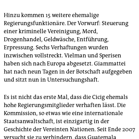
berüchtigsten Killer- und Drogenbanden in Mexiko,
von ehemaligen Kämpfern der guatemaltekischen
Hinzu kommen 15 weitere ehemalige
Eliteeinheit Kaibiles aufgebaut. Die Kaibiles haben im
Regierungsfunktionäre. Der Vorwurf: Steuerung
Bürgerkrieg unzählige Massaker unter der indigenen
einer kriminelle Vereinigung, Mord,
Zivilbevölkerung des Landes angerichtet. Die Zetas
Drogenhandel, Geldwäsche, Entführung,
haben ihr Zentrum zwar im Norden von Mexiko,
Erpressung. Sechs Verhaftungen wurden
verfügen aber über Organisationsstrukturen in ganz
Mittelamerika.
inzwischen vollstreckt. Vielman und Sperisen
haben sich nach Europa abgesetzt. Giammattei
Der lokale Drogenmarkt
wird von den sogenannten
hat nach neun Tagen in der Botschaft aufgegeben
Maras kontrolliert. Die Banden sind in den neunziger
und sitzt nun in Untersuchungshaft.
Jahren in El Salvador als kleinkriminelle Jugendgangs
entstanden. Inzwischen sind sie in ganz
Zentralamerika Teil des organisierten Verbrechens.
Es ist nicht das erste Mal, dass die Cicig ehemals
(tk)
hohe Regierungsmitglieder verhaften lässt. Die
Kommission, so etwas wie eine internationale
Staatsanwaltschaft, ist einzigartig in der
Geschichte der Vereinten Nationen. Seit Ende 2007
versucht sie zu verhindern, dass Guatemala