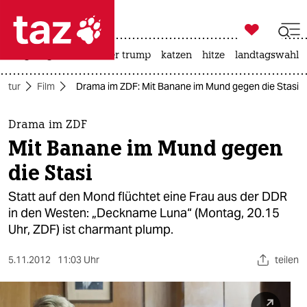

taz zahl ich
bergsteigen
usa unter trump
katzen
hitze
landtagswahl i

taz zahl ich
ultur
Film
Drama im ZDF: Mit Banane im Mund gegen die Stasi
taz zahl ich
themen
Drama im ZDF
Mit Banane im Mund gegen
politik
die Stasi
öko
Statt auf den Mond flüchtet eine Frau aus der DDR
in den Westen: „Deckname Luna“ (Montag, 20.15
gesellschaft
Uhr, ZDF) ist charmant plump.
kultur
5.11.2012
11:03 Uhr
teilen
sport