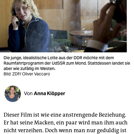
berlin
nord
wahrheit
verlag
verlag
Die junge, idealistische Lotte aus der DDR möchte mit dem
Raumfahrtprogramm der UdSSR zum Mond. Stattdessen landet sie
veranstaltungen
aber wie zufällig im Westen.
Bild: ZDF/ Oliver Vaccaro
shop
fragen & hilfe
Von
Anna Klöpper
unterstützen
abo
Dieser Film ist wie eine anstrengende Beziehung.
Er hat seine Macken, ein paar wird man ihm auch
genossenschaft
nicht verzeihen. Doch wenn man nur geduldig ist