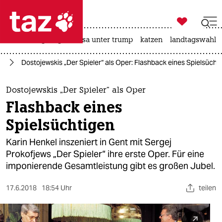

taz zahl ich
hitze
bergsteigen
usa unter trump
katzen
landtagswahl i

taz zahl ich
ik
Dostojewskis „Der Spieler“ als Oper: Flashback eines Spielsücht
taz zahl ich
themen
Dostojewskis „Der Spieler“ als Oper
Flashback eines
politik
Spielsüchtigen
öko
Karin Henkel inszeniert in Gent mit Sergej
Prokofjews „Der Spieler“ ihre erste Oper. Für eine
gesellschaft
imponierende Gesamtleistung gibt es großen Jubel.
kultur
17.6.2018
18:54 Uhr
teilen
sport