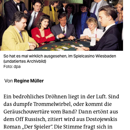
berlin
nord
wahrheit
verlag
verlag
So hat es mal wirklich ausgesehen, im Spielcasino Wiesbaden
(undatiertes Archivbild)
veranstaltungen
Foto: dpa
shop
Von
Regine Müller
fragen & hilfe
unterstützen
Ein bedrohliches Dröhnen liegt in der Luft. Sind
das dumpfe Trommelwirbel, oder kommt die
abo
Geräuschouvertüre vom Band? Dann ertönt aus
dem Off Russisch, zitiert wird aus Dostojewskis
genossenschaft
Roman „Der Spieler“. Die Stimme fragt sich in