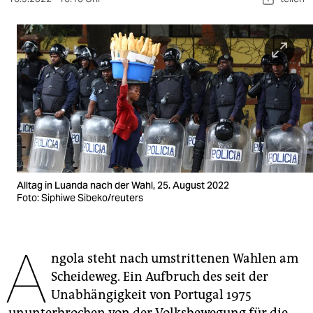
berlin
nord
wahrheit
verlag
verlag
veranstaltungen
shop
Alltag in Luanda nach der Wahl, 25. August 2022
Foto: Siphiwe Sibeko/reuters
fragen & hilfe
unterstützen
A
ngola steht nach umstrittenen Wahlen am
abo
Scheideweg. Ein Aufbruch des seit der
genossenschaft
Unabhängigkeit von Portugal 1975
ununterbrochen von der Volksbewegung für die