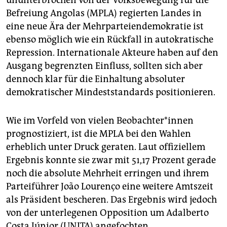
epaper login
Befreiung Angolas (MPLA) regierten Landes in
eine neue Ära der Mehrparteiendemokratie ist
ebenso möglich wie ein Rückfall in autokratische
Repression. Internationale Akteure haben auf den
Ausgang begrenzten Einfluss, sollten sich aber
dennoch klar für die Einhaltung absoluter
demokratischer Mindeststandards positionieren.
Wie im Vorfeld von vielen Be­ob­ach­te­r*in­nen
prognostiziert, ist die MPLA bei den Wahlen
erheblich unter Druck geraten. Laut offiziellem
Ergebnis konnte sie zwar mit 51,17 Prozent gerade
noch die absolute Mehrheit erringen und ihrem
Parteiführer João Lourenço eine weitere Amtszeit
als Präsident bescheren. Das Ergebnis wird jedoch
von der unterlegenen Opposition um Adalberto
Costa Júnior (UNITA) angefochten.