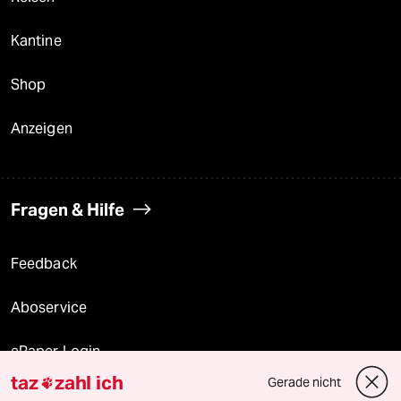
Kantine
Shop
Anzeigen
Fragen & Hilfe
Feedback
Aboservice
ePaper Login
taz
zahl ich
Gerade nicht

Downloads für Abonnierende