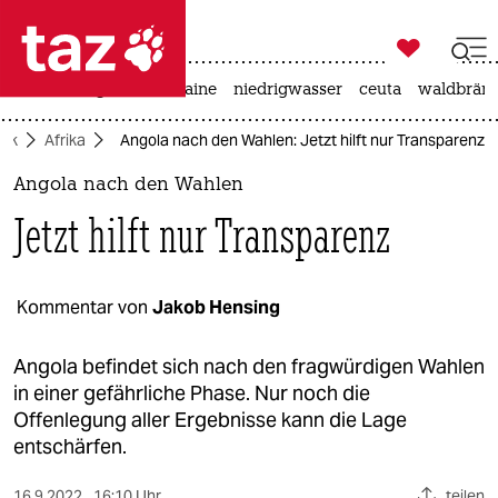

taz zahl ich
hitze
krieg in der ukraine
niedrigwasser
ceuta
waldbrän

taz zahl ich
tik
Afrika
Angola nach den Wahlen: Jetzt hilft nur Transparenz
taz zahl ich
Angola nach den Wahlen
themen
Jetzt hilft nur Transparenz
politik
öko
Kommentar von
Jakob Hensing
gesellschaft
Angola befindet sich nach den fragwürdigen Wahlen
in einer gefährliche Phase. Nur noch die
kultur
Offenlegung aller Ergebnisse kann die Lage
entschärfen.
sport
16.9.2022
16:10 Uhr
teilen