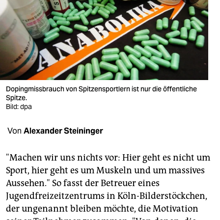
berlin
nord
wahrheit
verlag
verlag
Dopingmissbrauch von Spitzensportlern ist nur die öffentliche
Spitze.
veranstaltungen
Bild: dpa
shop
Von
Alexander Steininger
fragen & hilfe
"Machen wir uns nichts vor: Hier geht es nicht um
unterstützen
Sport, hier geht es um Muskeln und um massives
Aussehen." So fasst der Betreuer eines
abo
Jugendfreizeitzentrums in Köln-Bilderstöckchen,
genossenschaft
der ungenannt bleiben möchte, die Motivation