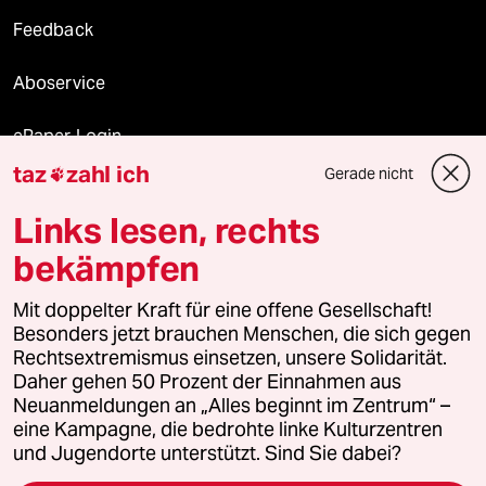
Feedback
Aboservice
ePaper Login
taz
zahl ich
Gerade nicht

Downloads für Abonnierende
Links lesen, rechts
bekämpfen
© 2026 taz Verlags und Vertriebs GmbH
Alle Rechte vorbehalten. Bei rechtlichen Fragen oder für Genehmigungen
Mit doppelter Kraft für eine offene Gesellschaft!
wenden Sie sich bitte an
lizenzen@taz.de
Besonders jetzt brauchen Menschen, die sich gegen
Rechtsextremismus einsetzen, unsere Solidarität.
Daher gehen 50 Prozent der Einnahmen aus
Feedback
Redaktionsstatut
Kommune-Richtlinien
KI-
Neuanmeldungen an „Alles beginnt im Zentrum“ –
eine Kampagne, die bedrohte linke Kulturzentren
Leitlinie
Informant
Datenschutz
Impressum
AGB
und Jugendorte unterstützt. Sind Sie dabei?