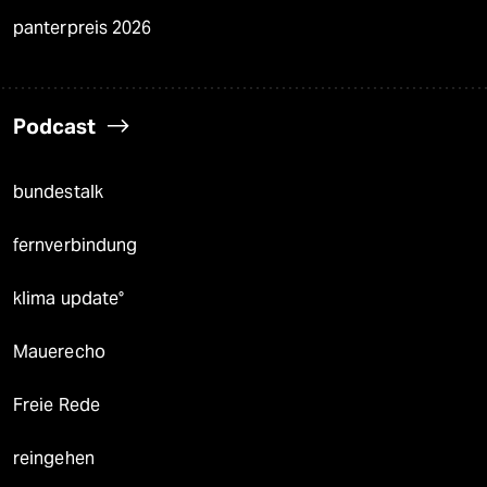
panterpreis 2026
Podcast
bundestalk
fernverbindung
klima update°
Mauerecho
Freie Rede
reingehen