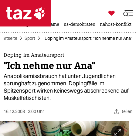

taz zahl ich
hitze
krieg in der ukraine
us-demokraten
nahost-konflikt

taz zahl ich
Startseite
Sport
Doping im Amateursport: "Ich nehme nur Ana"
taz zahl ich
themen
Doping im Amateursport
"Ich nehme nur Ana"
politik
Anabolikamissbrauch hat unter Jugendlichen
öko
sprunghaft zugenommen. Dopingfälle im
Spitzensport wirken keineswegs abschreckend auf
gesellschaft
Muskelfetischisten.
kultur
16.12.2008
2:00 Uhr
teilen
sport