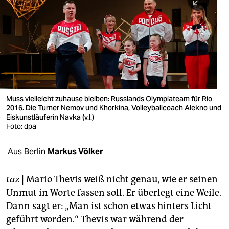
berlin
nord
wahrheit
verlag
verlag
Muss vielleicht zuhause bleiben: Russlands Olympiateam für Rio
2016. Die Turner Nemov und Khorkina, Volleyballcoach Alekno und
veranstaltungen
Eiskunstläuferin Navka (v.l.)
Foto: dpa
shop
fragen & hilfe
Aus Berlin
Markus Völker
unterstützen
taz
| Mario Thevis weiß nicht genau, wie er seinen
abo
Unmut in Worte fassen soll. Er überlegt eine Weile.
Dann sagt er: „Man ist schon etwas hinters Licht
genossenschaft
geführt worden.“ Thevis war während der