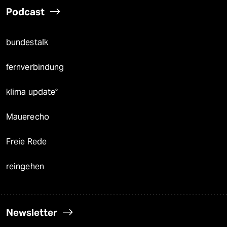
Podcast
bundestalk
fernverbindung
klima update°
Mauerecho
Freie Rede
reingehen
Newsletter