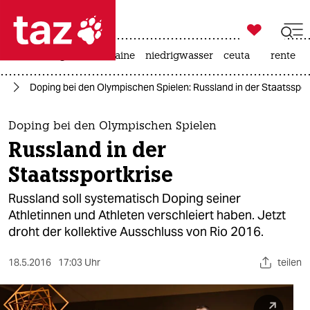

taz zahl ich
hitze
krieg in der ukraine
niedrigwasser
ceuta
rente

taz zahl ich
24
Doping bei den Olympischen Spielen: Russland in der Staatsspor
taz zahl ich
themen
Doping bei den Olympischen Spielen
Russland in der
politik
Staatssportkrise
öko
Russland soll systematisch Doping seiner
Athletinnen und Athleten verschleiert haben. Jetzt
gesellschaft
droht der kollektive Ausschluss von Rio 2016.
kultur
18.5.2016
17:03 Uhr
teilen
sport