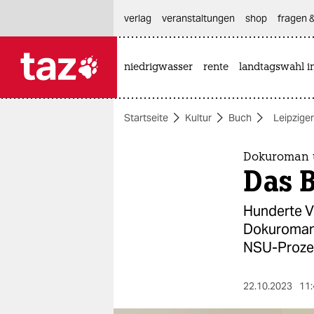
hautnavigation anspringen
hauptinhalt anspringen
footer anspringen
verlag
veranstaltungen
shop
fragen &
niedrigwasser
rente
landtagswahl i

taz zahl ich
taz zahl ich
Startseite
Kultur
Buch
Leipzige
themen
politik
Dokuroman 
Das B
öko
Hunderte V
gesellschaft
Dokuroman 
NSU-Prozes
kultur
sport
22.10.2023
11: