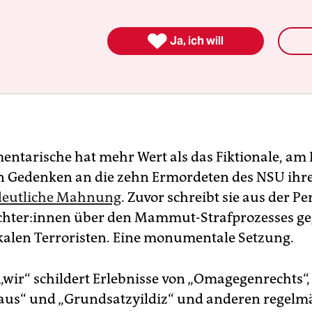

Ja, ich will
ntarische hat mehr Wert als das Fiktionale, am
in Gedenken an die zehn Ermordeten des NSU ih
e deutliche Mahnung
. Zuvor schreibt sie aus der Pe
ach­te­r:in­nen über den Mammut-Strafprozesses ge
kalen Terroristen. Eine monumentale Setzung.
 „wir“ schildert Erlebnisse von „Omagegenrechts“,
aus“ und „Grundsatzyildiz“ und anderen regelm