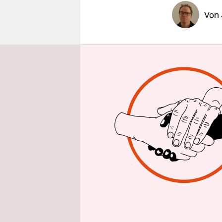
epaper login
Von
„Wir wolle
man es deut
allem in d
Nachwendep
ihrem als 
Zeugnis ab