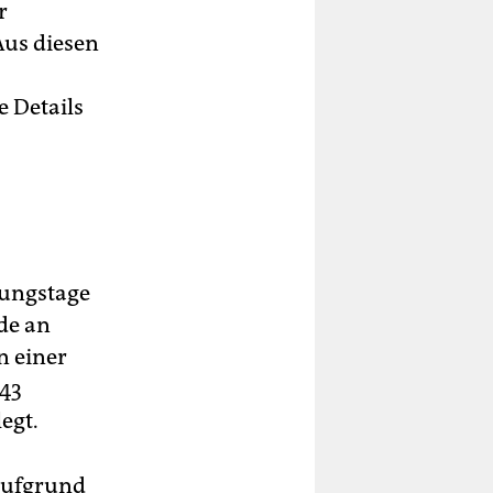
r
Aus diesen
e Details
lungstage
de an
n einer
 43
egt.
 aufgrund