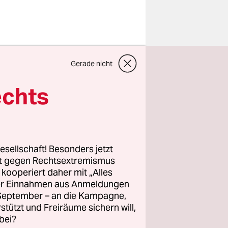
und wo kann
Gerade nicht
des, vor
echts
a legt in
erfahren“
esellschaft! Besonders jetzt
rt gegen Rechtsextremismus
z kooperiert daher mit „Alles
ller Einnahmen aus Anmeldungen
. September – an die Kampagne,
rstützt und Freiräume sichern will,
bei?