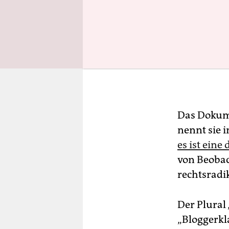
Das Dokume
nennt sie 
es ist ein
von Be­ob­
rechtsradi
Der Plural
„Bloggerkl