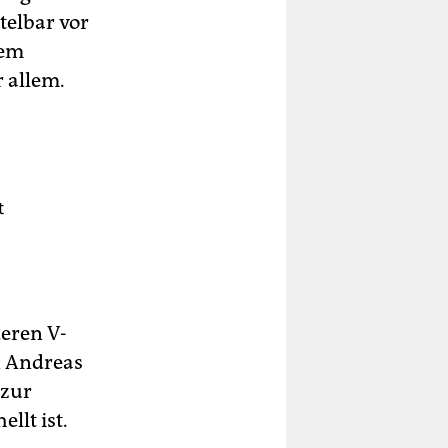
telbar vor
dem
 allem.
t
eren V-
n Andreas
 zur
llt ist.