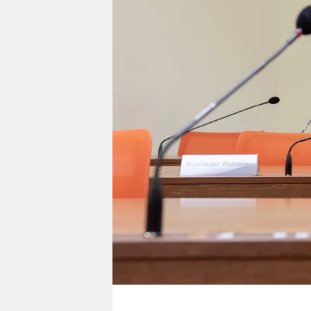
berlin
nord
wahrheit
verlag
verlag
veranstaltungen
shop
fragen & hilfe
unterstützen
abo
genossenschaft