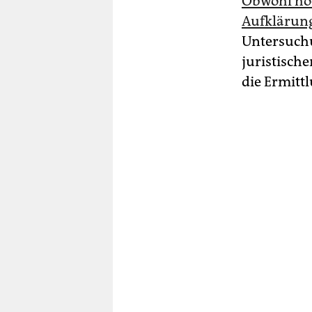
Obwohl höc
Aufklärung
Untersuch
juristisch
die Ermitt