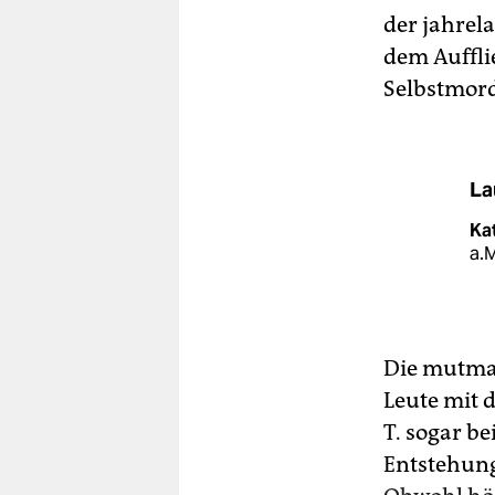
der jahrel
dem Auffli
Selbstmord
La
Ka
a.M
Die mutmaß
Leute mit 
T. sogar b
Entstehung 