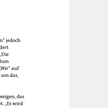
n“ jedoch
dert
„Die
rdum
„Wir“ auf
, um das,
weigen, das
t. „Es wird