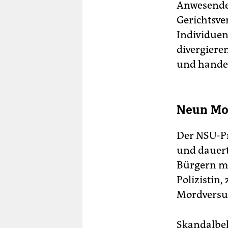
Anwesenden
Gerichtsve
Individuen
divergiere
und handel
Neun Mo
Der NSU-Pr
und dauert
Bürgern mi
Polizistin,
Mordversuc
Skandalbeh