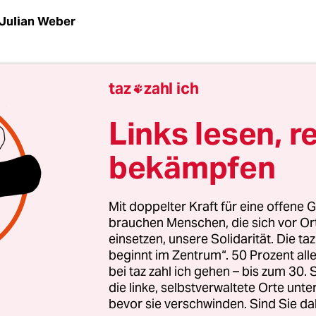
Julian Weber
n einfach sehen, was in diesem Land geschieht, 
taz
zahl ich

licher sehen als in den Gerichtssälen dieses Lan
iesem historischen Prozess, den man mal den
Links lesen, r
rozess schlechthin nennen wird.“ Kathrin Röggl
bekämpfen
„Roman“ bezeichneten neuen Werk „Laufendes V
.
Mit doppelter Kraft für eine offene G
brauchen Menschen, die sich vor O
einsetzen, unsere Solidarität. Die ta
beginnt im Zentrum“. 50 Prozent a
bei taz zahl ich gehen – bis zum 30
die linke, selbstverwaltete Orte unte
bevor sie verschwinden. Sind Sie da