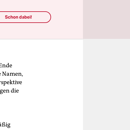
Schon dabei!
 Ende
re Namen,
rspektive
gen die
äßig