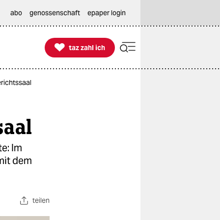
abo
genossenschaft
epaper login

taz zahl ich
taz zahl ich
richtssaal
saal
e: Im
mit dem
teilen