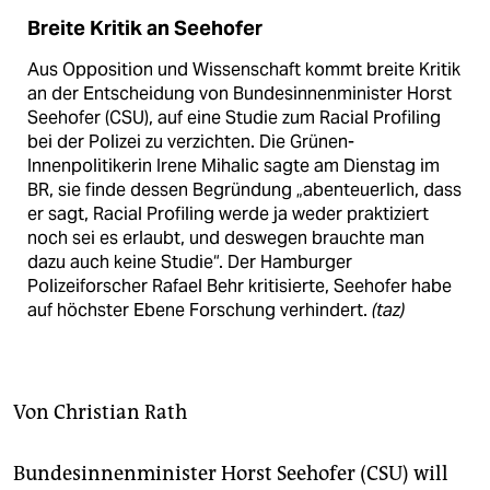
berlin
Breite Kritik an Seehofer
nord
Aus Opposition und Wissenschaft kommt breite Kritik
an der Entscheidung von Bundesinnenminister Horst
wahrheit
Seehofer (CSU), auf eine Studie zum Racial Profiling
bei der Polizei zu verzichten. Die Grünen-
verlag
Innenpolitikerin Irene Mihalic sagte am Dienstag im
BR, sie finde dessen Begründung „aben­teuerlich, dass
verlag
er sagt, Racial Profiling werde ja weder praktiziert
veranstaltungen
noch sei es erlaubt, und deswegen brauchte man
dazu auch keine Studie“. Der Hamburger
shop
Polizeiforscher Rafael Behr kritisierte, Seehofer habe
auf höchster Ebene Forschung verhindert.
(taz)
fragen & hilfe
unterstützen
abo
Von
Christian Rath
genossenschaft
Bundesinnenminister Horst Seehofer (CSU) will