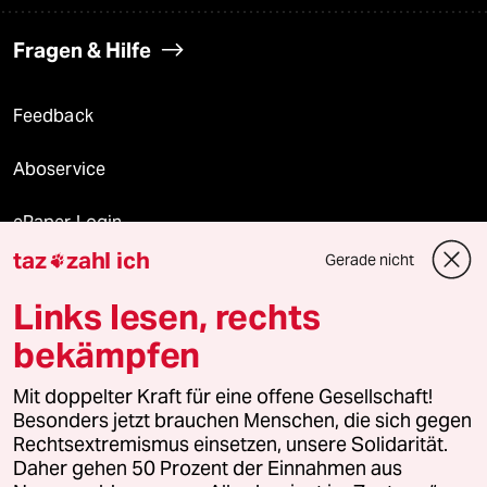
Fragen & Hilfe
Feedback
Aboservice
ePaper Login
taz
zahl ich
Gerade nicht

Downloads für Abonnierende
Links lesen, rechts
bekämpfen
© 2026 taz Verlags und Vertriebs GmbH
Mit doppelter Kraft für eine offene Gesellschaft!
Alle Rechte vorbehalten. Bei rechtlichen Fragen oder für Genehmigungen
wenden Sie sich bitte an
lizenzen@taz.de
Besonders jetzt brauchen Menschen, die sich gegen
Rechtsextremismus einsetzen, unsere Solidarität.
Daher gehen 50 Prozent der Einnahmen aus
Feedback
Redaktionsstatut
Kommune-Richtlinien
KI-