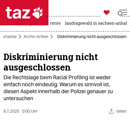

taz zahl ich
hitze
niedrigwasser
rente
landtagswahl in sachsen-anhalt

taz zahl ich
Startseite
Archiv-Artikel
Diskriminierung nicht ausgeschlossen
taz zahl ich
themen
Diskriminierung nicht
ausgeschlossen
politik
Die Rechtslage beim Racial Profiling ist weder
öko
einfach noch eindeutig. Warum es sinnvoll ist,
diesen Aspekt innerhalb der Polizei genauer zu
gesellschaft
untersuchen
kultur
8.7.2020
0:00 Uhr
teilen
sport