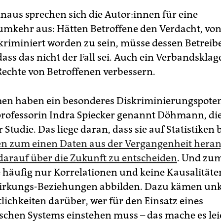
aus sprechen sich die Au­to­r:in­nen für eine
umkehr aus: Hätten Betroffene den Verdacht, vo
kriminiert worden zu sein, müsse dessen Betreib
ass das nicht der Fall sei. Auch ein Verbandsklag
Rechte von Betroffenen verbessern.
en haben ein besonderes Diskriminierungspotenz
professorin Indra Spiecker genannt Döhmann, die
 Studie. Das liege daran, dass sie auf Statistiken 
en zum einen Daten aus der Vergangenheit hera
darauf über die Zukunft zu entscheiden
. Und zu
 häufig nur Korrelationen und keine Kausalitäten
irkungs-Beziehungen abbilden. Dazu kämen unk
lichkeiten darüber, wer für den Einsatz eines
schen Systems einstehen muss – das mache es lei