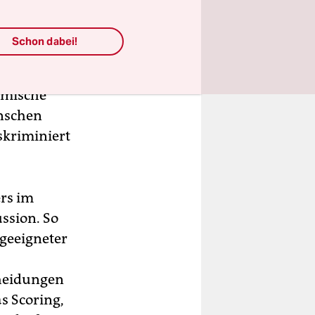
Schon dabei!
thmische
nschen
skriminiert
rs im
ssion. So
 geeigneter
cheidungen
s Scoring,