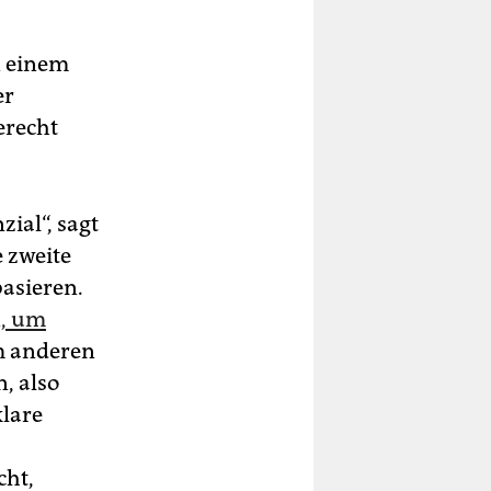
n einem
er
erecht
ial“, sagt
 zweite
basieren.
n, um
m anderen
, also
lare
cht,