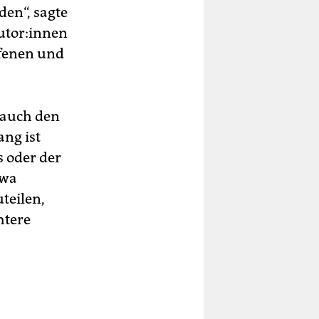
den“, sagte
to­r:in­nen
ffenen und
G auch den
ng ist
 oder der
twa
teilen,
htere