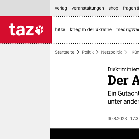
hautnavigation anspringen
hauptinhalt anspringen
footer anspringen
verlag
veranstaltungen
shop
fragen &
hitze
krieg in der ukraine
niedrigwa

taz zahl ich
taz zahl ich
Startseite
Politik
Netzpolitik
Kün
themen
politik
Diskriminie
Der 
öko
Ein Gutacht
gesellschaft
unter ander
kultur
30.8.2023
17:3
sport