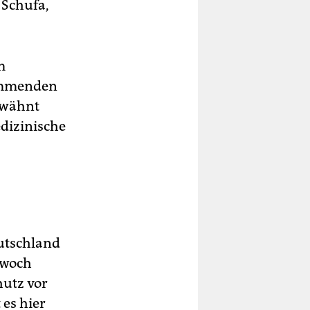
 Schufa,
m
kommenden
wähnt
dizinische
eutschland
twoch
hutz vor
es hier