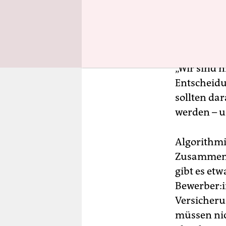
„Wir sind n
Entscheid
sollten dar
werden – u
Algorithmi
Zusammenha
gibt es et
Be­wer­be­
Versicheru
müssen nic