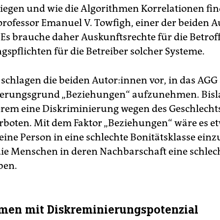
iegen und wie die Algorithmen Korrelationen fin
rofessor Emanuel V. Towfigh, einer der beiden Au­
. Es brauche daher Auskunftsrechte für die Betro
gspflichten für die Betreiber solcher Systeme.
chlagen die beiden Au­to­r:in­nen vor, in das AG
erungsgrund „Beziehungen“ aufzunehmen. Bisla
rem eine Diskriminierung wegen des Geschlechts
erboten. Mit dem Faktor „Beziehungen“ wäre es e
eine Person in eine schlechte Bonitätsklasse einzu
die Menschen in deren Nachbarschaft eine schlec
ben.
men mit Diskreminierungspotenzial