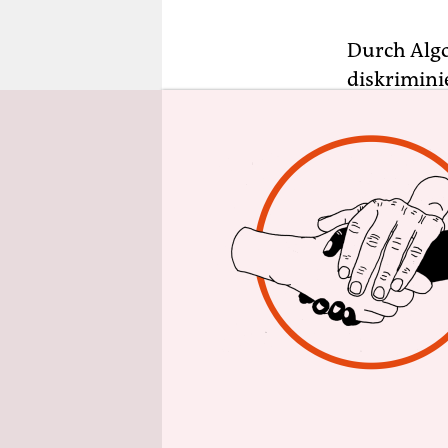
epaper login
Durch Alg
diskriminie
ausreichen
das die Bu
am Mittwoc