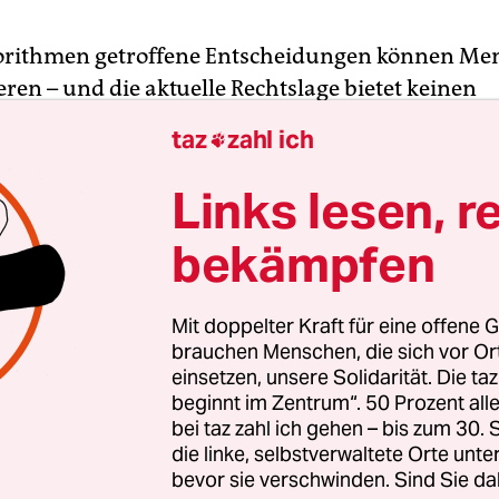
orithmen getroffene Entscheidungen können Me
ren – und die aktuelle Rechtslage bietet keinen
den Schutz dagegen. Das ist das Ergebnis eines 
taz
zahl ich

ndesbeauftragte für Antidiskriminierung, Ferda
h vorgestellt hat.
Links lesen, r
bekämpfen
Mit doppelter Kraft für eine offene G
brauchen Menschen, die sich vor O
einsetzen, unsere Solidarität. Die ta
beginnt im Zentrum“. 50 Prozent a
bei taz zahl ich gehen – bis zum 30
die linke, selbstverwaltete Orte unte
bevor sie verschwinden. Sind Sie da