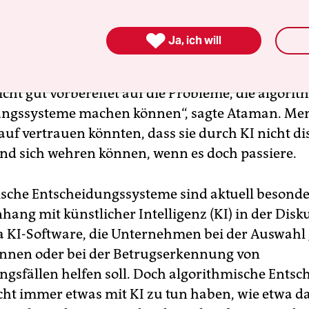

Ja, ich will
icht gut vorbereitet auf die Probleme, die algori
ungssysteme machen können“, sagte Ataman. Me
auf vertrauen könnten, dass sie durch KI nicht di
nd sich wehren können, wenn es doch passiere.
sche Entscheidungssysteme sind aktuell besonde
ng mit künstlicher Intelligenz (KI) in der Disku
wa KI-Software, die Unternehmen bei der Auswahl
r:in­nen oder bei der Betrugserkennung von
ngsfällen helfen soll. Doch algorithmische Ents
ht immer etwas mit KI zu tun haben, wie etwa da