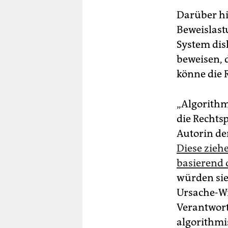
Darüber hin
Beweislast
System dis
beweisen, d
könne die 
„Algorithm
die Rechts
Autorin der
Diese zieh
basierend 
würden sie
Ursache-W
Verantwort
algorithmi