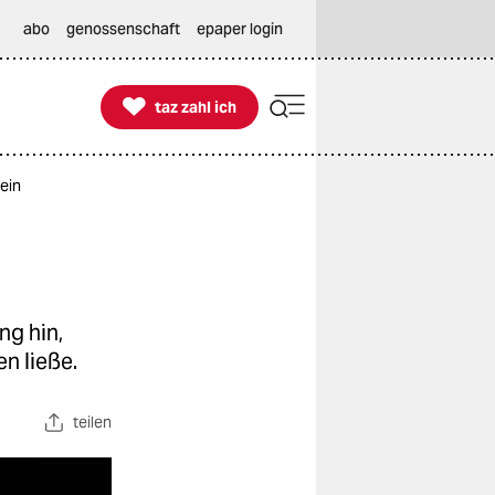
abo
genossenschaft
epaper login

taz zahl ich
taz zahl ich
ein
ng hin,
n ließe.
teilen