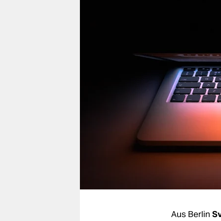
berlin
nord
wahrheit
verlag
verlag
veranstaltungen
shop
fragen & hilfe
unterstützen
abo
genossenschaft
Aus Berlin
Sv