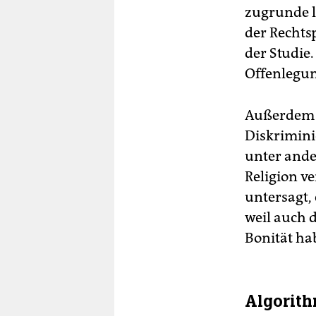
zugrunde l
der Rechtsp
der Studie
Offenlegun
Außerdem s
Diskrimini
unter ande
Religion v
untersagt, 
weil auch 
Bonität ha
Algorith