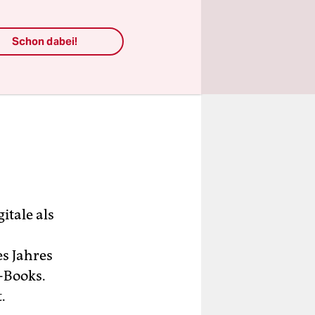
Schon dabei!
tale als
s Jahres
-Books.
.