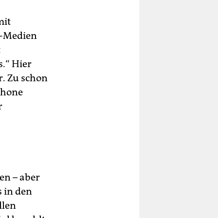
mit
n-Medien
t
.“ Hier
r. Zu schon
phone
r
en – aber
 in den
llen