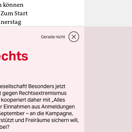
on können
. Zum Start
nnerstag
Gerade nicht
me, die 29
echts
eiteres
 höhere
n helleren
esellschaft! Besonders jetzt
Kindle-
rt gegen Rechtsextremismus
z kooperiert daher mit „Alles
ller Einnahmen aus Anmeldungen
. September – an die Kampagne,
rstützt und Freiräume sichern will,
bei?