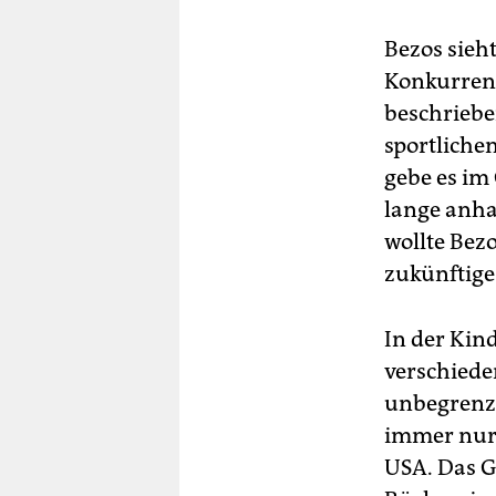
Bezos sieh
Konkurrent
beschrieben
sportliche
gebe es im
lange anh
wollte Bezo
zukünftige
In der Kin
verschiede
unbegrenzt
immer nur 
USA. Das Ge