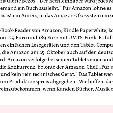
erläuterte Bezos: „Der Rechteinhaber wird jedes M
jemand ein Buch ausleiht.“ Für Amazon lohne es 
„Es ist ein Anreiz, in das Amazon-Ökosystem einz
-Book-Reader von Amazon, Kindle Paperwhite, kos
on 129 Euro und 189 Euro mit UMTS-Funk. Es füll
en einfachen Lesegeräten und den Tablet-Compu
e, die Amazon am 25. Oktober auch auf den deut
rd. Amazon verfolge bei seinen Tablets einen an
 die Konkurrenz, betonte der Amazon-Chef. „Für un
 und kein rein technisches Gerät.“ Das Tablet we
zum Produktionspreis abgegeben. „Wir hoffen, das
hereinzubekommen, wenn Kunden Bücher, Musik 