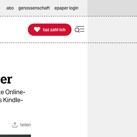
abo
genossenschaft
epaper login

taz zahl ich
taz zahl ich
er
e Online-
s Kindle-
teilen