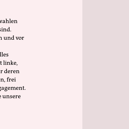
wahlen
sind.
h und vor
lles
 linke,
ür deren
n, frei
ngagement.
e unsere