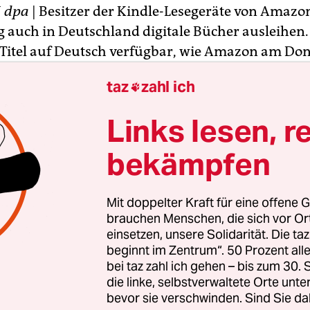
N
dpa
| Besitzer der Kindle-Lesegeräte von Amaz
ig auch in Deutschland digitale Bücher ausleihen
 Titel auf Deutsch verfügbar, wie Amazon am Do
 Pro Monat kann ein Buch ausgeliehen werden.
taz
zahl ich

ung ist die Mitgliedschaft im Service Amazon Pri
r kostet.
Links lesen, r
ringt Amazon mit dem Kindle Paperwhite ein w
bekämpfen
ner E-Book-Reader nach Deutschland. Es hat eine
und durch spezielle Beleuchtung einen deutliche
Mit doppelter Kraft für eine offene G
dschirm im Gegensatz zum Grau der klassischen 
brauchen Menschen, die sich vor O
einsetzen, unsere Solidarität. Die ta
beginnt im Zentrum“. 50 Prozent a
bei taz zahl ich gehen – bis zum 30
die linke, selbstverwaltete Orte unte
bevor sie verschwinden. Sind Sie da