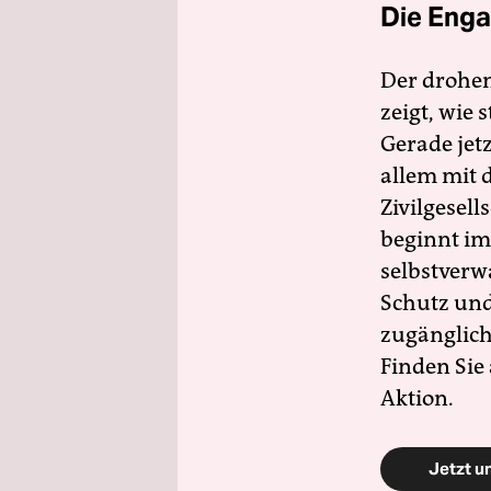
Die Enga
Der drohe
zeigt, wie
Gerade jet
allem mit d
Zivilgesell
beginnt im
selbstverw
Schutz und 
zugänglich
Finden Sie
Aktion.
Jetzt u