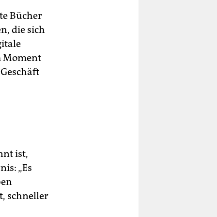
kte Bücher
n, die sich
itale
Im Moment
s Geschäft
t ist,
nis: „Es
ben
, schneller