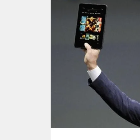
berlin
nord
wahrheit
verlag
verlag
veranstaltungen
shop
fragen & hilfe
unterstützen
abo
genossenschaft