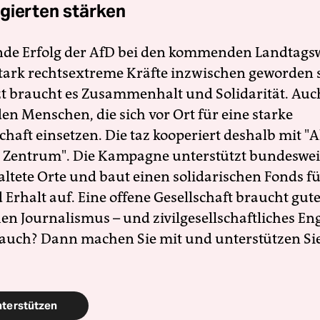
gierten stärken
nde Erfolg der AfD bei den kommenden Landtags
 stark rechtsextreme Kräfte inzwischen geworden 
zt braucht es Zusammenhalt und Solidarität. Auc
en Menschen, die sich vor Ort für eine starke
schaft einsetzen. Die taz kooperiert deshalb mit "A
 Zentrum". Die Kampagne unterstützt bundesweit
altete Orte und baut einen solidarischen Fonds f
Erhalt auf. Eine offene Gesellschaft braucht gute
en Journalismus – und zivilgesellschaftliches E
 auch? Dann machen Sie mit und unterstützen Si
nterstützen