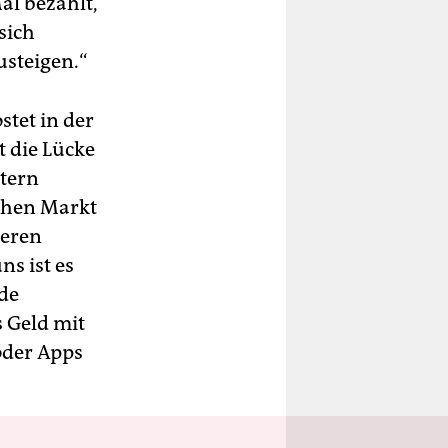
al bezahlt,
sich
usteigen.“
tet in der
t die Lücke
tern
schen Markt
deren
s ist es
rde
 Geld mit
oder Apps