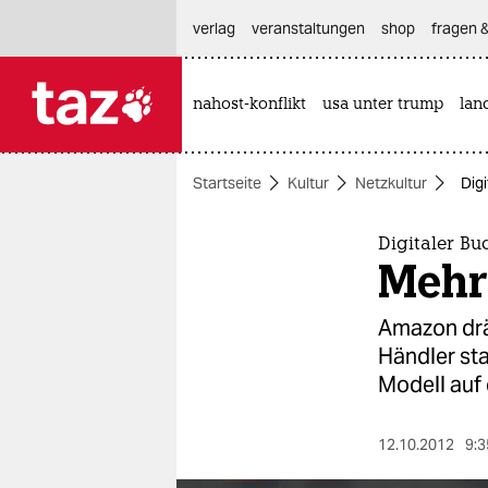
hautnavigation anspringen
hauptinhalt anspringen
footer anspringen
verlag
veranstaltungen
shop
fragen &
nahost-konflikt
usa unter trump
lan

taz zahl ich
taz zahl ich
Startseite
Kultur
Netzkultur
Dig
themen
politik
Digitaler B
Mehr
öko
Amazon drä
gesellschaft
Händler sta
Modell auf
kultur
sport
12.10.2012
9:3