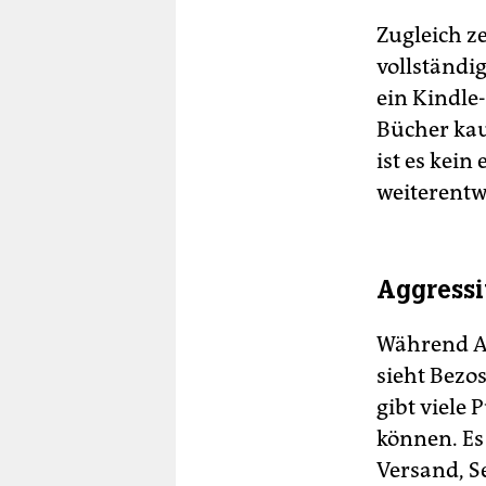
Zugleich z
vollständig
ein Kindle
Bücher kau
ist es kein
weiterentw
Aggressi
Während Am
sieht Bezo
gibt viele
können. Es 
Versand, Se