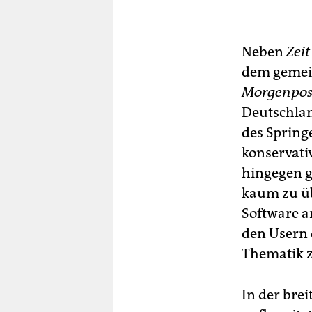
Neben
Zeit
dem gemei
Morgenpos
Deutschlan
des Spring
konservati
hingegen gi
kaum zu üb
Software an
den Usern d
Thematik z
In der bre