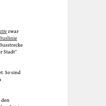
tiv
zwar
Buslinie
 Busstrecke
r Stadt“
. So sind
h
r den