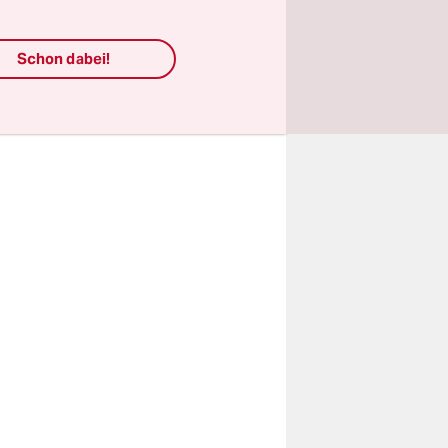
t seinen
istenpreise
Schon dabei!
ebsite