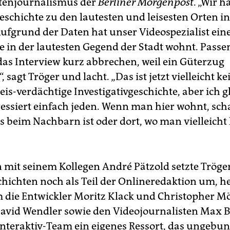
tenjournalismus der
Berliner Morgenpost
. „Wir h
eschichte zu den lautesten und leisesten Orten in
ufgrund der Daten hat unser Videospezialist ein
ie in der lautesten Gegend der Stadt wohnt. Pass
das Interview kurz abbrechen, weil ein Güterzug
, sagt Tröger und lacht. „Das ist jetzt vielleicht ke
eis-verdächtige Investigativgeschichte, aber ich g
ressiert einfach jeden. Wenn man hier wohnt, sc
es beim Nachbarn ist oder dort, wo man vielleicht
it seinem Kollegen André Pätzold setzte Tröger
chichten noch als Teil der Onlineredaktion um, h
 die Entwickler Moritz Klack und Christopher Mö
avid Wendler sowie den Videojournalisten Max 
 Interaktiv-Team ein eigenes Ressort, das ungeb