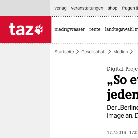
hautnavigation anspringen
hauptinhalt anspringen
footer anspringen
verlag
veranstaltungen
shop
fragen &
niedrigwasser
rente
landtagswahl i

taz zahl ich
taz zahl ich
Startseite
Gesellschaft
Medien
themen
politik
Digital-Proj
„So e
öko
jede
gesellschaft
Der „Berlin
kultur
Image an. D
sport
17.7.2016
17:0