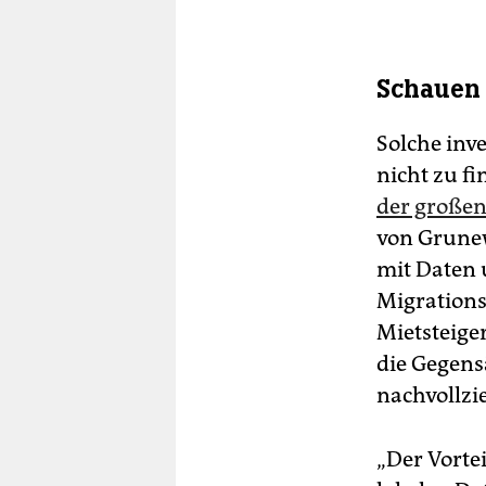
Schauen
Solche inv
nicht zu fi
der großen
von Grunew
mit Daten 
Migrations
Mietsteige
die Gegens
nachvollzi
„Der Vortei