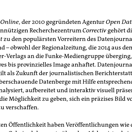
 Online
, der 2010 gegründeten Agentur
Open Dat
nnützigen Recherchezentrum
Correctiv
gehört d
t
zu den populärsten Vorreitern des Datenjourna
d – obwohl der Re­gio­nalzeitung, die 2014 aus d
er-Verlags an die Funke-Mediengruppe überging, 
ves bis provinzielles Image anhaftet. Datenjourn
lt als Zukunft der journalistischen Berichterstat
erschauende Datenberge mit Hilfe entsprechen
alysiert, aufbereitet und interaktiv visuell präse
ie Möglichkeit zu geben, sich ein präzises Bild v
u verschaffen.
iten Öffentlichkeit haben Veröffentlichungen wie 