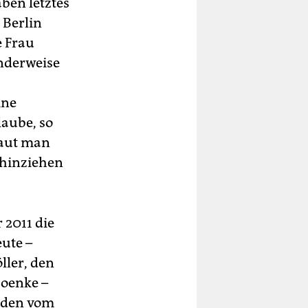
aben letztes
 Berlin
e Frau
enderweise
ine
laube, so
haut man
 hinziehen
 2011 die
eute –
ller, den
Boenke –
unden vom