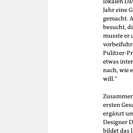
lokalen Da
Jahr eine G
gemacht. A
besucht, d
musste er 
vorbeifuhr“
Pulitzer-Pr
etwas inte
nach, wie 
will.“
Zusammen m
ersten Ges
ergänzt um
Designer D
bildet das