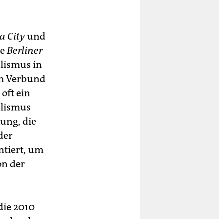
a City
und
ie
Berliner
lismus in
em Verbund
oft ein
alismus
tung, die
der
ntiert, um
on der
die 2010