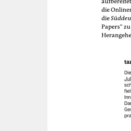
aufbereit
die Online
die
Süddeu
Papers“ zu 
Herangehe
ta
Die
Jul
sch
fie
Inn
Dan
Ges
pr