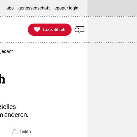
abo
genossenschaft
epaper login

taz zahl ich
taz zahl ich
 jeden“
h
ielles
em anderen.
teilen