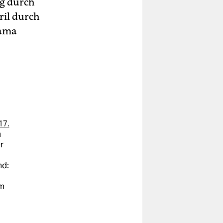
g durch
ril durch
nama
17.
m
r
nd:
im