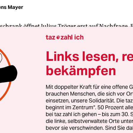
ens Mayer
chrank öffnet Julius Tröger erst auf Nachfrage. E
Grimme-Online-Award heraus, den er mit seine
taz
zahl ich

chen gewonnen hat, legt ihn aber schnell wieder
Links lesen, r
risch.“ In einer anderen Schublade liegt der wür
en-Preis, den er Ende April entgegennehmen dur
bekämpfen
en wäre uns eher unangenehm, auch wenn wir u
e natürlich sehr freuen.“
Mit doppelter Kraft für eine offene G
brauchen Menschen, die sich vor O
ichnungen hat Tröger mit seinem Interaktiv-Te
einsetzen, unsere Solidarität. Die ta
bjahr bekommen, im letzten Jahr waren es 13. Wie 
beginnt im Zentrum“. 50 Prozent a
waren, kann der 33-Jährige aus dem Gedächtnis 
bei taz zahl ich gehen – bis zum 30
die linke, selbstverwaltete Orte unte
 seiner Homepage kann man nachzählen: Seit 2011
bevor sie verschwinden. Sind Sie da
ommen 12 Nominierungen. Es läuft gut beim Inter