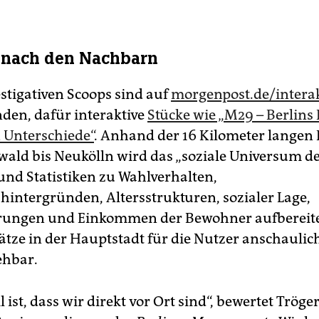
 nach den Nachbarn
estigativen Scoops sind auf
morgenpost.de/interak
nden, dafür interaktive
Stücke wie „M29 – Berlins 
 Unterschiede“
. Anhand der 16 Kilometer langen
ald bis Neukölln wird das „soziale Universum de
und Statistiken zu Wahlverhalten,
hintergründen, Altersstrukturen, sozialer Lage,
rungen und Einkommen der Bewohner aufbereitet
ätze in der Hauptstadt für die Nutzer anschaulic
ehbar.
l ist, dass wir direkt vor Ort sind“, bewertet Tröge