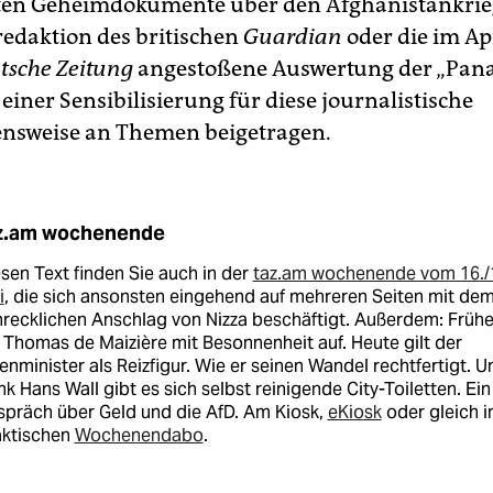
eten Geheimdokumente über den Afghanistankrie
­redaktion des britischen
Guardian
oder die im Ap
tsche Zeitung
angestoßene Auswertung der „Pa
einer Sensibilisierung für diese journalistische
nsweise an Themen beigetragen.
z.am wochenende
sen Text finden Sie auch in der
taz.am wochenende vom 16./
i
, die sich ansonsten eingehend auf mehreren Seiten mit de
recklichen Anschlag von Nizza beschäftigt. Außerdem: Frühe
l Thomas de Maizière mit Besonnenheit auf. Heute gilt der
enminister als Reizfigur. Wie er seinen Wandel rechtfertigt. U
k Hans Wall gibt es sich selbst reinigende City-Toiletten. Ein
präch über Geld und die AfD. Am Kiosk,
eKiosk
oder gleich 
aktischen
Wochenendabo
.