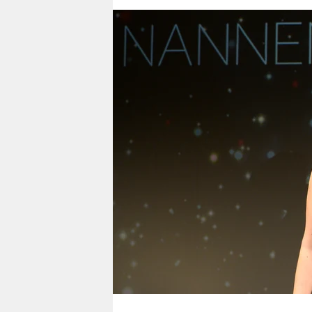
berlin
nord
wahrheit
verlag
verlag
veranstaltungen
shop
fragen & hilfe
unterstützen
abo
genossenschaft