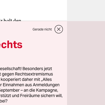
r holt den
m Team vor
Gerade nicht
 zurück:
echts
felförmige
fte. „Das
ns über
esellschaft! Besonders jetzt
rt gegen Rechtsextremismus
am im
z kooperiert daher mit „Alles
viele es
ller Einnahmen aus Anmeldungen
nicht
. September – an die Kampagne,
rstützt und Freiräume sichern will,
 sind es
bei?
aktiv-