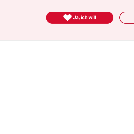
erliner Morgenpost
, das Tröger leitet und das mi
alistischen Projekten nicht nur wichtige Journal

Ja, ich will
ondern regelmäßig für User-Anstürme auf der W