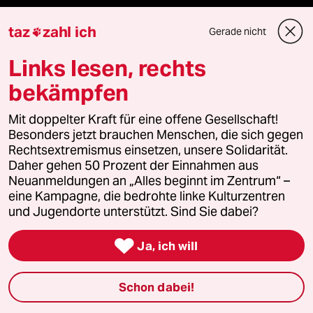
ePaper Login
taz
zahl ich
Gerade nicht

Downloads für Abonnierende
Links lesen, rechts
bekämpfen
© 2026 taz Verlags und Vertriebs GmbH
Mit doppelter Kraft für eine offene Gesellschaft!
Alle Rechte vorbehalten. Bei rechtlichen Fragen oder für Genehmigungen
Besonders jetzt brauchen Menschen, die sich gegen
wenden Sie sich bitte an
lizenzen@taz.de
Rechtsextremismus einsetzen, unsere Solidarität.
Daher gehen 50 Prozent der Einnahmen aus
Feedback
Redaktionsstatut
Kommune-Richtlinien
KI-
Neuanmeldungen an „Alles beginnt im Zentrum“ –
eine Kampagne, die bedrohte linke Kulturzentren
und Jugendorte unterstützt. Sind Sie dabei?
Leitlinie
Informant
Datenschutz
Impressum
AGB

Ja, ich will
Seitenwende
Einwilligungen widerrufen (Ads)
Schon dabei!