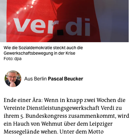
berlin
nord
wahrheit
verlag
Wie die Sozialdemokratie steckt auch die
verlag
Gewerkschaftsbewegung in der Krise
Foto: dpa
veranstaltungen
shop
Aus Berlin
Pascal Beucker
fragen & hilfe
Ende einer Ära: Wenn in knapp zwei Wochen die
unterstützen
Vereinte Dienstleistungsgewerkschaft Verdi zu
abo
ihrem 5. Bundeskongress zusammenkommt, wird
ein Hauch von Wehmut über dem Leipziger
genossenschaft
Messegelände wehen. Unter dem Motto