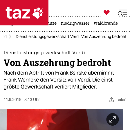

taz zahl ich
krieg in der ukraine
hitze
niedrigwasser
waldbrände

taz zahl ich
land
Dienstleistungsgewerkschaft Verdi: Von Auszehrung bedroht
taz zahl ich
themen
Dienstleistungsgewerkschaft Verdi
Von Auszehrung bedroht
politik
Nach dem Abtritt von Frank Bsirske übernimmt
öko
Frank Werneke den Vorsitz von Verdi. Die einst
größte Gewerkschaft verliert Mitglieder.
gesellschaft
11.9.2019
8:13 Uhr
teilen
kultur
sport