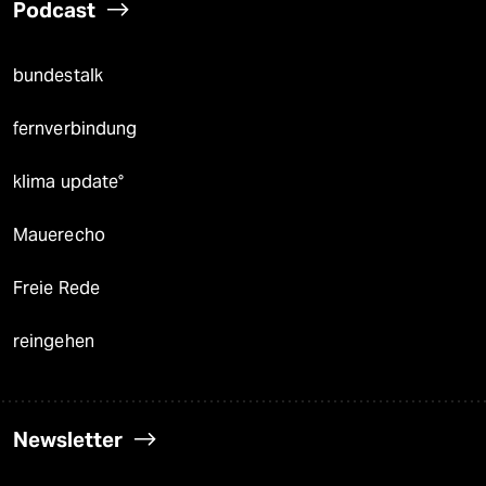
Podcast
bundestalk
fernverbindung
klima update°
Mauerecho
Freie Rede
reingehen
Newsletter