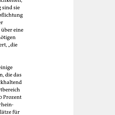
ichkeiten,
 sind sie
pflichtung
er
 über eine
nötigen
rt, „die
einige
, die das
ckhaltend
rtbereich
0 Prozent
rhein-
ätze für