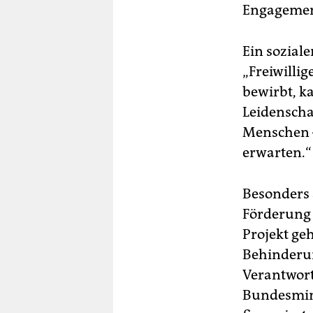
Engagement
Ein soziale
„Freiwillig
bewirbt, k
Leidenscha
Menschen –
erwarten.“
Besonders ä
Förderung 
Projekt ge
Behinderun
Verantwort
Bundesmini