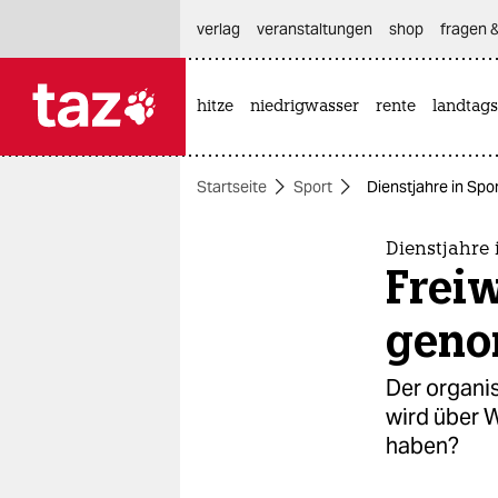
hautnavigation anspringen
hauptinhalt anspringen
footer anspringen
verlag
veranstaltungen
shop
fragen &
hitze
niedrigwasser
rente
landtags

taz zahl ich
taz zahl ich
Startseite
Sport
Dienstjahre in Spor
themen
politik
Dienstjahre 
Freiw
öko
gen
gesellschaft
Der organis
kultur
wird über W
haben?
sport