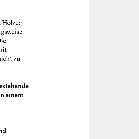
t Holze:
ngsweise
Die
mit
nicht zu
 bestehende
In einem
end