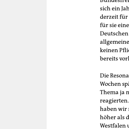
Bundesfrei
sich ein Ja
derzeit fü
für sie ein
Deutschen 
allgemeine
keinen Pfli
bereits vo
Die Resona
Wochen spä
Thema ja n
reagierten
haben wir 
höher als 
Westfalen 