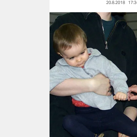
berlin
20.8.2018
17:3
nord
wahrheit
verlag
verlag
veranstaltungen
shop
fragen & hilfe
unterstützen
abo
genossenschaft