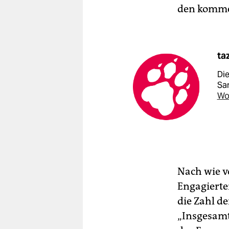
den komme
ta
Di
Sa
Wo
Nach wie vo
Engagierten
die Zahl d
„Insgesamt