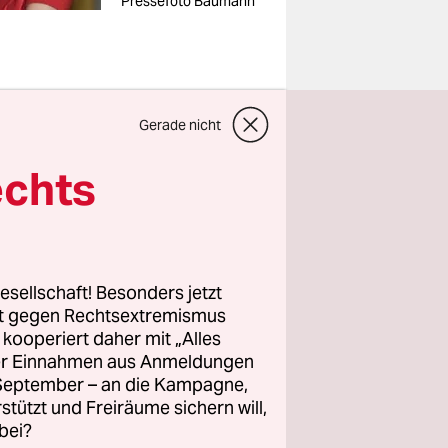
Pressefoto Baumann
Gerade nicht
e, endete
echts
gen sahen
engagierten
lötzlich.
esellschaft! Besonders jetzt
tjahres
für
rt gegen Rechtsextremismus
z kooperiert daher mit „Alles
ller Einnahmen aus Anmeldungen
 auch in
. September – an die Kampagne,
ings wenig
rstützt und Freiräume sichern will,
eisten.
bei?