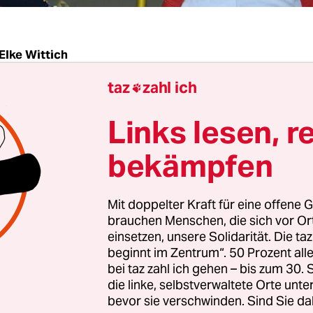
Elke Wittich
taz
zahl ich

r 2011 die allgemeine Wehrpflicht ausgesetzt wurd
Links lesen, r
matisch auch der Zivildienst. Soziale Einrichtun
ich vor Probleme gestellt, denn die in aller Regel 
bekämpfen
ner, die nicht zur Bundeswehr wollten, fehlten p
Mit doppelter Kraft für eine offene G
ber die Einführung eines verpflichtenden Diens
brauchen Menschen, die sich vor O
chen diskutiert
, das nicht nur in Kindergärten,
einsetzen, unsere Solidarität. Die ta
beginnt im Zentrum“. 50 Prozent a
n und Jugendzentren absolviert würde, sondern
bei taz zahl ich gehen – bis zum 30
en und -organisationen. Bis 2011 hatte es, allerd
die linke, selbstverwaltete Orte unte
e Möglichkeit gegeben, dort den Zivildienst abzul
bevor sie verschwinden. Sind Sie da