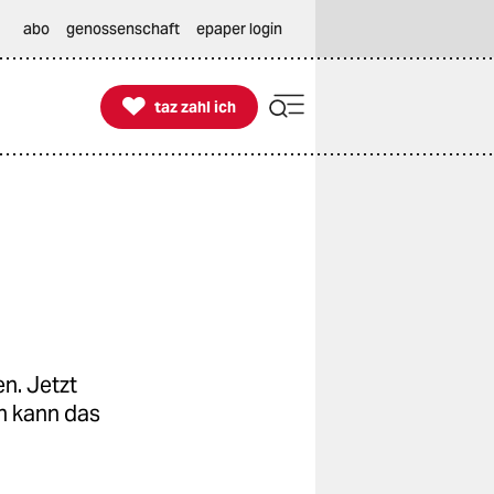
abo
genossenschaft
epaper login

taz zahl ich
taz zahl ich
en. Jetzt
en kann das