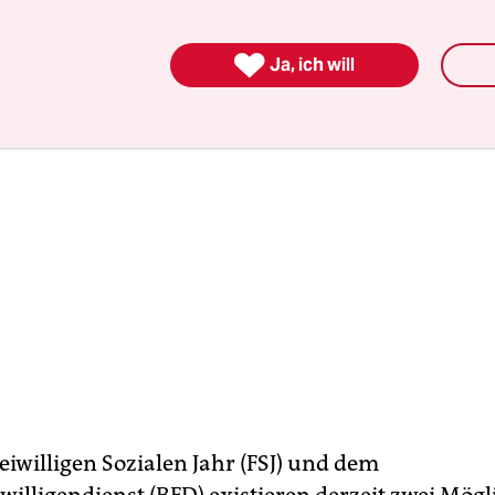
ensportler konnten so ihre Karriere weiterverfolg

Ja, ich will
eiwilligen Sozialen Jahr (FSJ) und dem