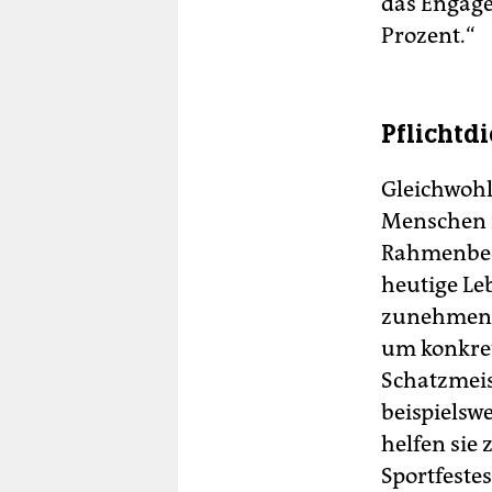
das Engage
Prozent.“
Pflichtd
Gleichwohl
Menschen re
Rahmenbed
heutige Leb
zunehmend 
um konkrete
Schatzmeist
beispielsw
helfen sie 
Sportfestes