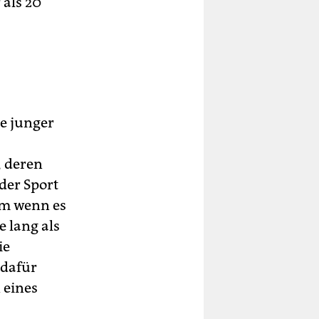
 als 20
e junger
 deren
 der Sport
em wenn es
e lang als
ie
 dafür
 eines