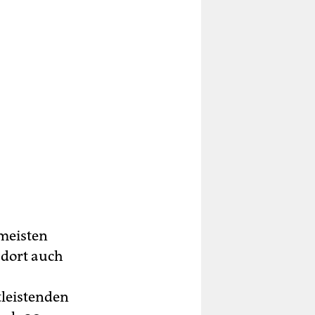
 meisten
 dort auch
tleistenden