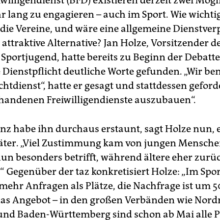
willigendienst (BFD) existieren derzeit zwei Mögl
hr lang zu engagieren – auch im Sport. Wie wichtig
r die Vereine, und wäre eine allgemeine Dienstver
e attraktive Alternative? Jan Holze, Vorsitzender d
Sportjugend, hatte bereits zu Beginn der Debatte
 Dienstpflicht deutliche Worte gefunden. „Wir be
chtdienst“, hatte er gesagt und stattdessen geforde
rhandenen Freiwilligendienste auszubauen“.
nz habe ihn durchaus erstaunt, sagt Holze nun, 
ter. „Viel Zustimmung kam von jungen Menschen
un besonders betrifft, während ältere eher zurü
.“ Gegenüber der taz konkretisiert Holze: „Im Spo
mehr Anfragen als Plätze, die Nachfrage ist um 5
das Angebot – in den großen Verbänden wie Nord
und Baden-Württemberg sind schon ab Mai alle Pl