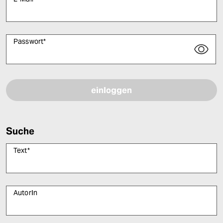
Passwort
*
Bitte füllen Sie alle Pflichtfelder (*) aus, um fortfahren zu können.
Suche
Text
*
AutorIn
Bitte füllen Sie alle Pflichtfelder (*) aus, um fortfahren zu können.