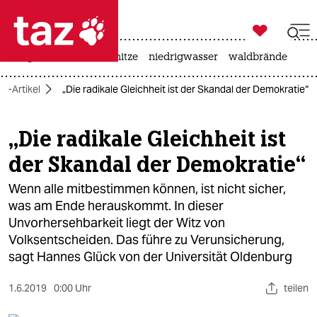

taz zahl ich
krieg in der ukraine
hitze
niedrigwasser
waldbrände

taz zahl ich
iv-Artikel
„Die radikale Gleichheit ist der Skandal der Demokratie“
taz zahl ich
themen
„Die radikale Gleichheit ist
der Skandal der Demokratie“
politik
Wenn alle mitbestimmen können, ist nicht sicher,
öko
was am Ende herauskommt. In dieser
Unvorhersehbarkeit liegt der Witz von
gesellschaft
Volksentscheiden. Das führe zu Verunsicherung,
kultur
sagt Hannes Glück von der Universität Oldenburg
sport
1.6.2019
0:00 Uhr
teilen