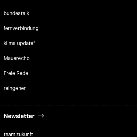
bundestalk
fernverbindung
klima update°
Mauerecho
Freie Rede
reingehen
Newsletter
team zukunft