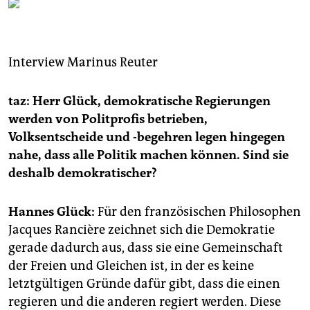
berlin
nord
wahrheit
Interview
Marinus Reuter
verlag
taz: Herr Glück, demokratische Regierungen
werden von Politprofis betrieben,
verlag
Volksentscheide und -begehren legen hingegen
veranstaltungen
nahe, dass alle Politik machen können. Sind sie
deshalb demokratischer?
shop
fragen & hilfe
Hannes Glück:
Für den französischen Philosophen
unterstützen
Jacques Rancière zeichnet sich die Demokratie
gerade dadurch aus, dass sie eine Gemeinschaft
abo
der Freien und Gleichen ist, in der es keine
letztgültigen Gründe dafür gibt, dass die einen
genossenschaft
regieren und die anderen regiert werden. Diese