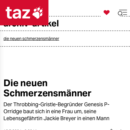

taz zahl ich
archiv-artikel

taz zahl ich
taz zahl ich
die neuen schmerzensmänner
themen
politik
öko
Die neuen
Schmerzensmänner
gesellschaft
Der Throbbing-Gristle-Begründer Genesis P-
kultur
Orridge baut sich in eine Frau um, seine
sport
Lebensgefährtin Jackie Breyer in einen Mann