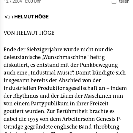
berlin
13.7.2004
0:00 Uhr
teilen
nord
Von
HELMUT HÖGE
wahrheit
VON
HELMUT HÖGE
verlag
Ende der Siebzigerjahre wurde nicht nur die
verlag
deleuzianische „Wunschmaschine“ heftig
veranstaltungen
diskutiert, es entstand mit der Punkbewegung
auch eine „Industrial Music“. Damit kündigte sich
shop
insgesamt bereits der Abschied von der
fragen & hilfe
industriellen Produktionsgesellschaft an – indem
der Rhythmus und der Lärm der Maschinen nun
unterstützen
von einem Partypublikum in ihrer Freizeit
abo
goutiert wurden. Zur Berühmtheit brachte es
dabei die 1975 von dem Arbeitersohn Genesis P-
genossenschaft
Orridge gegründete englische Band Throbbing