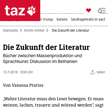

taz zahl ich
bergsteigen
usa unter trump
katzen
landtagswahl in sachs

taz zahl ich
Startseite
Archiv-Artikel
Die Zukunft der Literatur
taz zahl ich
themen
Die Zukunft der Literatur
politik
Bücher zwischen Massenproduktion und
Sprachkunst: Diskussion im Bethanien
öko
13.7.2018
0:00 Uhr
teilen
gesellschaft
Von
Vanessa Prattes
kultur
sport
„Wahre Literatur muss den Leser bewegen. Er muss
weinen, lachen, trauern und wütend werden“, sagt