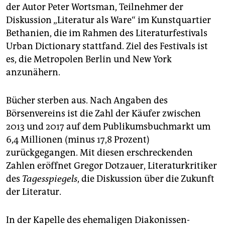
berlin
der Autor Peter Wortsman, Teilnehmer der
Diskussion „Literatur als Ware“ im Kunstquartier
nord
Bethanien, die im Rahmen des Literaturfestivals
wahrheit
Urban Dictionary stattfand. Ziel des Festivals ist
es, die Metropolen Berlin und New York
verlag
anzunähern.
verlag
Bücher sterben aus. Nach Angaben des
veranstaltungen
Börsenvereins ist die Zahl der Käufer zwischen
2013 und 2017 auf dem Publikumsbuchmarkt um
shop
6,4 Millionen (minus 17,8 Prozent)
fragen & hilfe
zurückgegangen. Mit diesen erschreckenden
Zahlen eröffnet Gregor Dotzauer, Literaturkritiker
unterstützen
des
Tagesspiegels
, die Diskussion über die Zukunft
abo
der Literatur.
genossenschaft
In der Kapelle des ehemaligen Diakonissen-