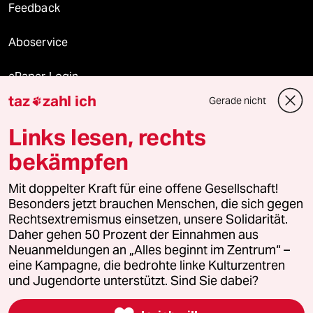
Feedback
Aboservice
ePaper Login
taz
zahl ich
Gerade nicht

Downloads für Abonnierende
Links lesen, rechts
bekämpfen
© 2026 taz Verlags und Vertriebs GmbH
Mit doppelter Kraft für eine offene Gesellschaft!
Alle Rechte vorbehalten. Bei rechtlichen Fragen oder für Genehmigungen
wenden Sie sich bitte an
lizenzen@taz.de
Besonders jetzt brauchen Menschen, die sich gegen
Rechtsextremismus einsetzen, unsere Solidarität.
Daher gehen 50 Prozent der Einnahmen aus
Feedback
Redaktionsstatut
Kommune-Richtlinien
KI-
Neuanmeldungen an „Alles beginnt im Zentrum“ –
eine Kampagne, die bedrohte linke Kulturzentren
Leitlinie
Informant
Datenschutz
Impressum
AGB
und Jugendorte unterstützt. Sind Sie dabei?
Seitenwende
Einwilligungen widerrufen (Ads)