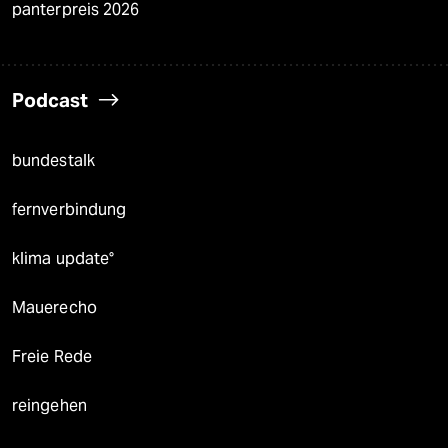
panterpreis 2026
Podcast
bundestalk
fernverbindung
klima update°
Mauerecho
Freie Rede
reingehen