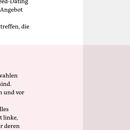
eed-Dating
 Angebot
reffen, die
wahlen
sind.
h und vor
lles
 linke,
ür deren