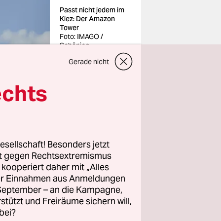
Passt nicht jedem im
Kiez: Der Amazon
Tower
Foto: IMAGO /
Schöning
Gerade nicht
echts
 vergisst
yals gibt.
esellschaft! Besonders jetzt
ne Frau,
rt gegen Rechtsextremismus
on
z kooperiert daher mit „Alles
ller Einnahmen aus Anmeldungen
inmeier
. September – an die Kampagne,
rstützt und Freiräume sichern will,
bei?