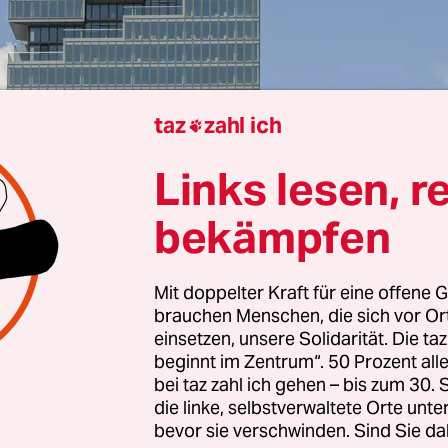
taz
zahl ich

Berlin
Martha Blumenthaler
Links lesen, r
bekämpfen
ll dem Bangen um die Demokratie in Deutschland
 dass es in so manchem Nachbarland noch echte Ro
Mit doppelter Kraft für eine offene G
el gibt es in Dänemark König Frederik X. und sei
brauchen Menschen, die sich vor O
ry, die am Montag nach Berlin reisen und dort v
einsetzen, unsere Solidarität. Die ta
beginnt im Zentrum“. 50 Prozent a
ringerem als Staatsoberhaupt Frank-Walter Ste
bei taz zahl ich gehen – bis zum 30
 werden.
die linke, selbstverwaltete Orte unte
bevor sie verschwinden. Sind Sie da