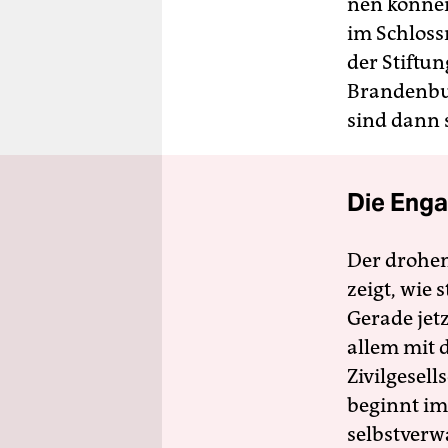
nen können
im Schlos
der Stiftu
Brandenbur
sind dann 
Die Enga
Der drohe
zeigt, wie
Gerade jet
allem mit d
Zivilgesell
beginnt im
selbstverw