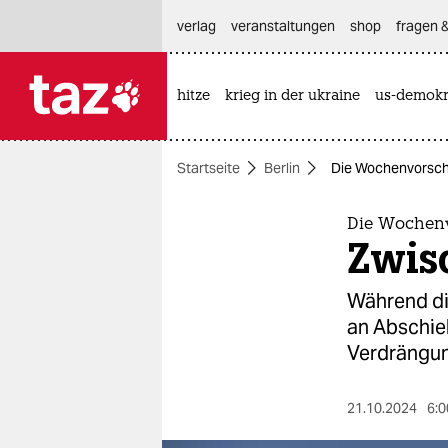
hautnavigation anspringen
hauptinhalt anspringen
footer anspringen
verlag
veranstaltungen
shop
fragen &
hitze
krieg in der ukraine
us-demokr

taz zahl ich
taz zahl ich
Startseite
Berlin
Die Wochenvorscha
themen
politik
Die Wochenv
Zwis
öko
Während di
gesellschaft
an Abschie
Verdrängun
kultur
sport
21.10.2024
6:0