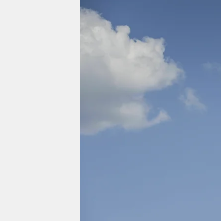
berlin
nord
wahrheit
verlag
verlag
veranstaltungen
shop
fragen & hilfe
unterstützen
abo
genossenschaft