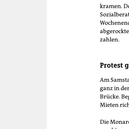
kramen. De
Sozialberat
Wochenende
abgerockt
zahlen.
Protest 
Am Samsta
ganz in de
Brücke. Be
Mieten rich
Die Monarch