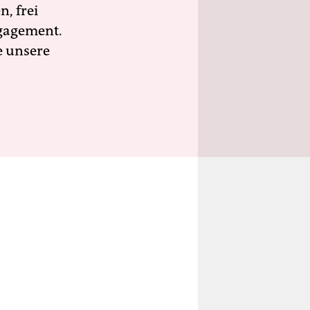
n, frei
ngagement.
e unsere