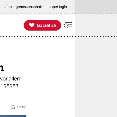
abo
genossenschaft
epaper login

taz zahl ich
taz zahl ich
n
vor allem
er gegen
teilen