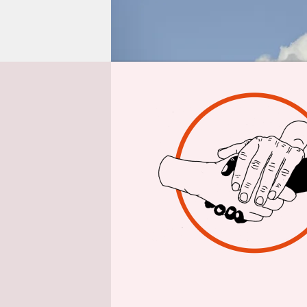
epaper login
Aus 
Zwischen a
man glatt,
Zum Beispi
Königin Ma
niemand Ge
empfangen