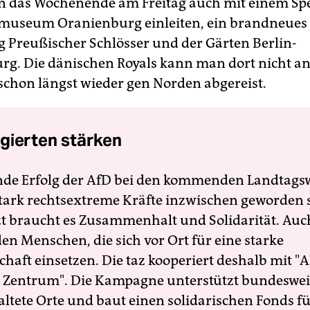
 das Wochenende am Freitag auch mit einem Sp
smuseum Oranienburg einleiten, ein brandneues
ng Preußischer Schlösser und der Gärten Berlin-
g. Die dänischen Royals kann man dort nicht ant
schon längst wieder gen Norden abgereist.
gierten stärken
nde Erfolg der AfD bei den kommenden Landtags
 stark rechtsextreme Kräfte inzwischen geworden 
zt braucht es Zusammenhalt und Solidarität. Auc
en Menschen, die sich vor Ort für eine starke
schaft einsetzen. Die taz kooperiert deshalb mit "A
 Zentrum". Die Kampagne unterstützt bundesweit
altete Orte und baut einen solidarischen Fonds f