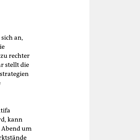
 sich an,
ie
 zu rechter
 stellt die
strategien
e
tifa
rd, kann
 Abend um
rktstände