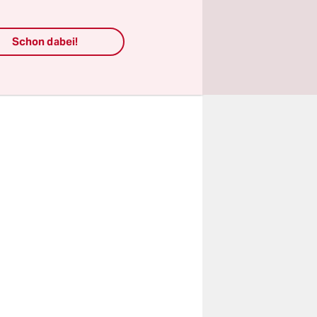
as rein
Schon dabei!
 aktuell
bepolitik