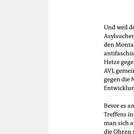
Und weil 
Asylsuchend
den Montag
antifaschi
Hetze gegen
AVL gemein
gegen die 
Entwicklu
Bevor es a
Treffens i
man sich 
die Ohren 