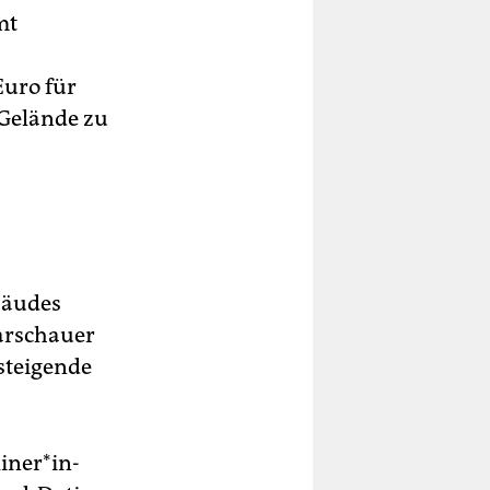
mt
Euro für
Gelände zu
bäudes
arschauer
steigende
ne­r*in­