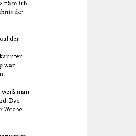
es nämlich
ebnis der
aal der
bekannten
p war
n.
, weiß man
rd. Das
er Woche