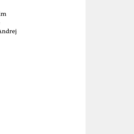
 im
e
Andrej