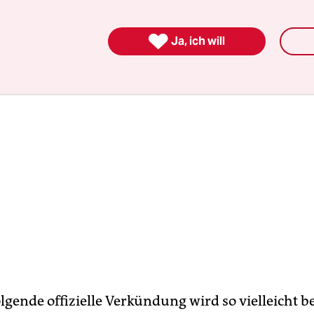
ise gar nicht will).

Ja, ich will
lgende offizielle Verkündung wird so vielleicht b