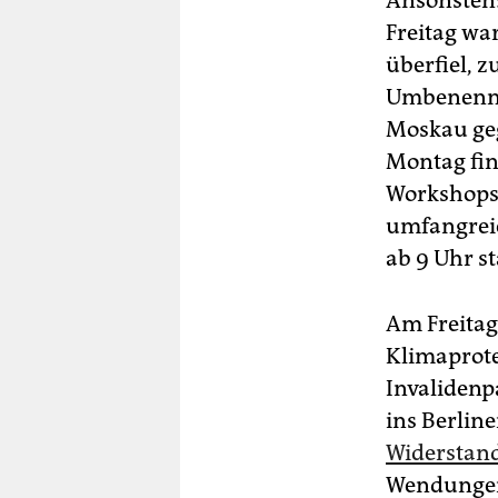
Ansonsten:
Freitag war
überfiel, z
Umbenennun
Moskau geg
Montag fin
Workshops,
umfangrei
ab 9 Uhr st
Am Freitag
Klimaprote
Invalidenp
ins Berline
Widerstand
Wendungen