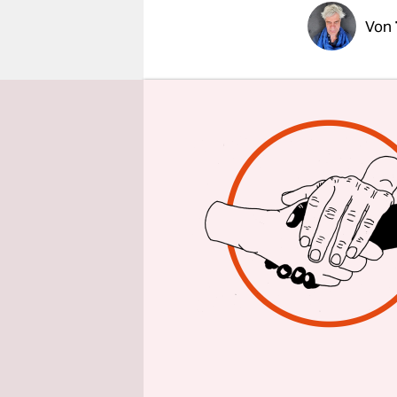
epaper login
Von
Für Fans v
Zukunft si
mit der Wi
bekannterm
eigentliche
Berliner C
Nur halt o
Man mag di
Vorläufigk
in Demut. 
sowieso nu