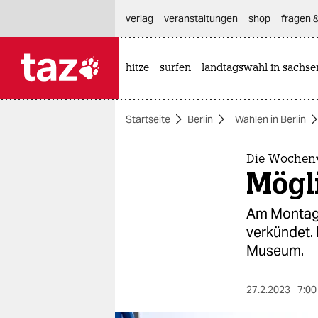
hautnavigation anspringen
hauptinhalt anspringen
footer anspringen
verlag
veranstaltungen
shop
fragen &
hitze
surfen
landtagswahl in sachse

taz zahl ich
taz zahl ich
Startseite
Berlin
Wahlen in Berlin
themen
politik
Die Wochenv
Mögl
öko
Am Montag i
gesellschaft
verkündet. 
Museum.
kultur
sport
27.2.2023
7:00