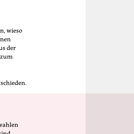
n, wieso
onen
us der
 zum
tschieden.
wahlen
sind.