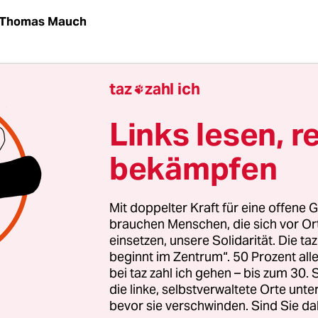
Thomas Mauch
on Prognosen, Sondierungen und sonstigen Wette
taz
zahl ich

nd das in Berlin gerade wonnige Zeiten. Das hat n
ederholungswahl vor wenigen Tagen zu tun. Die 
Links lesen, r
aßen nötig geworden, weil bei der, soll man sag
bekämpfen
n Wahl 2021 doch so viele Pannen passiert sind, d
haoswahl eben noch einmal durchgezogen werden 
hne Chaos.
Mit doppelter Kraft für eine offene G
brauchen Menschen, die sich vor O
einsetzen, unsere Solidarität. Die ta
e Berliner Wahlen deswegen doch als eine Übung
beginnt im Zentrum“. 50 Prozent a
eit allen Tuns sehen. Möglicherweise sogar als e
bei taz zahl ich gehen – bis zum 30
Mit dem Fingerzeig, dass einem so was wie Endgül
die linke, selbstverwaltete Orte unte
bevor sie verschwinden. Sind Sie da
r auf dem Sterbebett serviert wird (wo man die