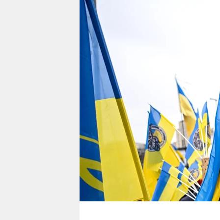
berlin
nord
wahrheit
verlag
verlag
veranstaltungen
shop
fragen & hilfe
unterstützen
abo
genossenschaft