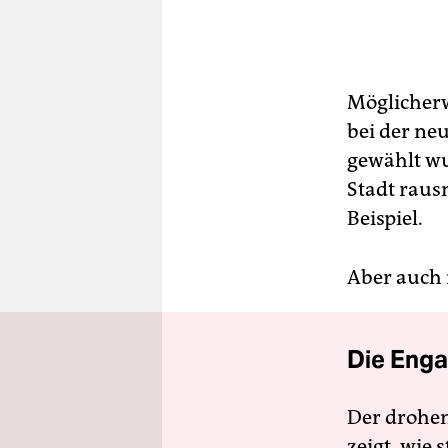
Möglicherw
bei der ne
gewählt wu
Stadt rau
Beispiel.
Aber auch i
Die Enga
Der drohe
zeigt, wie