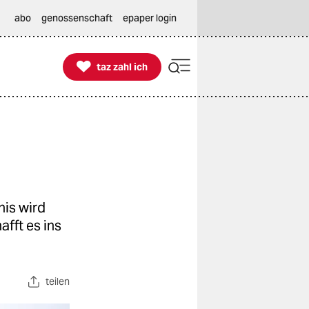
abo
genossenschaft
epaper login

taz zahl ich
taz zahl ich
nis wird
fft es ins
teilen