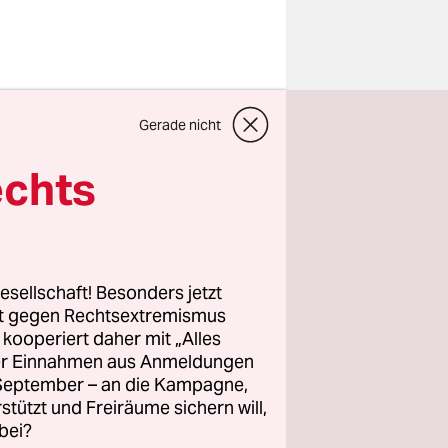
n auf die
Gerade nicht
atürlich
war
echts
en,
ass diese
sollte.
esellschaft! Besonders jetzt
rt gegen Rechtsextremismus
z kooperiert daher mit „Alles
 in die
ller Einnahmen aus Anmeldungen
ine Übung
. September – an die Kampagne,
tigkeit
rstützt und Freiräume sichern will,
bei?