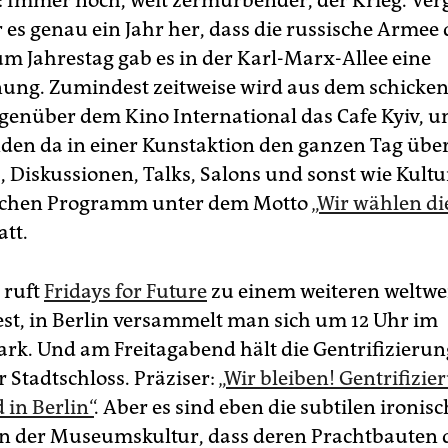
 Immer noch, weit zermürbender, der Krieg. Ve
 es genau ein Jahr her, dass die russische Armee
um Jahrestag gab es in der Karl-Marx-Allee eine
g. Zumindest zeitweise wird aus dem schicken
enüber dem Kino International das Cafe Kyiv, 
den da in einer Kunstaktion den ganzen Tag übe
 Diskussionen, Talks, Salons und sonst wie Kultu
chen Programm unter dem Motto
„Wir wählen die
att.
 ruft
Fridays for Future
zu einem weiteren weltwe
st, in Berlin versammelt man sich um 12 Uhr im
ark. Und am Freitagabend hält die Gentrifizieru
r Stadtschloss. Präziser:
„Wir bleiben! Gentrifizi
 in Berlin“
. Aber es sind eben die subtilen ironis
 der Museumskultur, dass deren Prachtbauten 