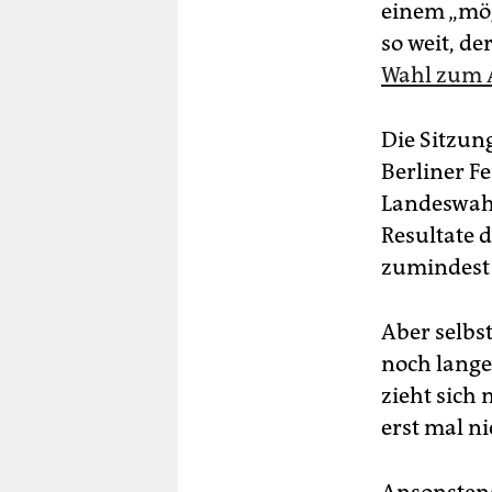
einem „mög
so weit, d
Wahl zum 
Die Sitzung
Berliner Fe
Landeswahl
Resultate 
zumindest 
Aber selbs
noch lange
zieht sich
erst mal ni