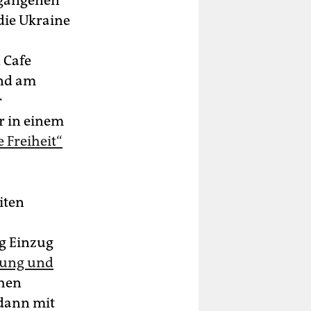
rgangenen
 die Ukraine
 Cafe
und am
r
r in einem
 Freiheit“
iten
ng Einzug
erung und
chen
dann mit