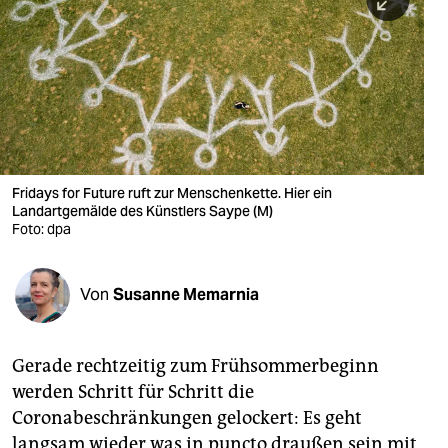
berlin
nord
wahrheit
verlag
verlag
Fridays for Future ruft zur Menschenkette. Hier ein
Landartgemälde des Künstlers Saype (M)
veranstaltungen
Foto: dpa
shop
fragen & hilfe
Von
Susanne Memarnia
unterstützen
Gerade rechtzeitig zum Frühsommerbeginn
abo
werden Schritt für Schritt die
genossenschaft
Coronabeschränkungen gelockert: Es geht
langsam wieder was in puncto draußen sein mit