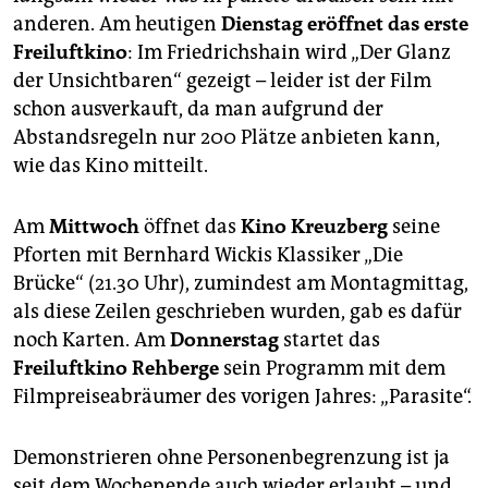
epaper login
anderen. Am heutigen
Dienstag
eröffnet das erste
Freiluftkino
: Im Friedrichshain wird „Der Glanz
der Unsichtbaren“ gezeigt – leider ist der Film
schon ausverkauft, da man aufgrund der
Abstandsregeln nur 200 Plätze anbieten kann,
wie das Kino mitteilt.
Am
Mittwoch
öffnet das
Kino Kreuzberg
seine
Pforten mit Bernhard Wickis Klassiker „Die
Brücke“ (21.30 Uhr), zumindest am Montagmittag,
als diese Zeilen geschrieben wurden, gab es dafür
noch Karten. Am
Donnerstag
startet das
Freiluftkino Rehberge
sein Programm mit dem
Filmpreiseabräumer des vorigen Jahres: „Parasite“.
Demonstrieren ohne Personenbegrenzung ist ja
seit dem Wochenende auch wieder erlaubt – und