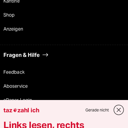
Kantine
Shop
Anzeigen
Fragen & Hilfe
Feedback
Aboservice
ePaper Login
taz
zahl ich
Gerade nicht

Downloads für Abonnierende
Links lesen, rechts