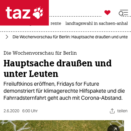

taz zahl ich
hitze
niedrigwasser
rente
landtagswahl in sachsen-anhalt

taz zahl ich
re
Die Wochenvorschau für Berlin: Hauptsache draußen und unter
taz zahl ich
themen
Die Wochenvorschau für Berlin
Hauptsache draußen und
politik
unter Leuten
öko
Freiluftkinos eröffnen, Fridays for Future
demonstriert für klimagerechte Hilfspakete und die
gesellschaft
Fahrradsternfahrt geht auch mit Corona-Abstand.
kultur
2.6.2020
6:00 Uhr
teilen
sport