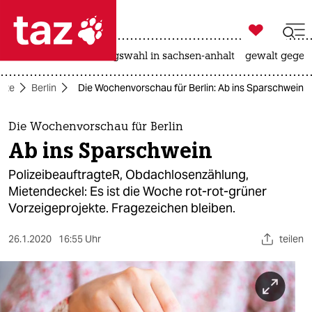

taz zahl ich
hitze
surfen
landtagswahl in sachsen-anhalt
gewalt gegen

taz zahl ich
eite
Berlin
Die Wochenvorschau für Berlin: Ab ins Spar­schwein
taz zahl ich
themen
Die Wochenvorschau für Berlin
Ab ins Spar­schwein
politik
PolizeibeauftragteR, Obdachlosenzählung,
öko
Mietendeckel: Es ist die Woche rot-rot-grüner
Vorzeigeprojekte. Fragezeichen bleiben.
gesellschaft
26.1.2020
16:55 Uhr
teilen
kultur
sport