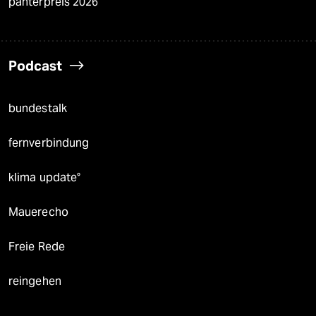
panterpreis 2026
Podcast
bundestalk
fernverbindung
klima update°
Mauerecho
Freie Rede
reingehen