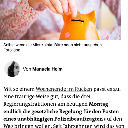
berlin
nord
wahrheit
verlag
Selbst wenn die Miete sinkt: Bitte noch nicht ausgeben…
verlag
Foto: dpa
veranstaltungen
Von
Manuela Heim
shop
fragen & hilfe
Mit so einem
Wochenende im Rücken
passt es auf
unterstützen
eine traurige Weise gut
,
dass die drei
Regierungsfraktionen am heutigen
Montag
abo
endlich die gesetzliche Regelung
für den Posten
genossenschaft
eines unabhängigen Polizeibeauftragten
auf den
Weg bringen wollen. Seit Jahrzehnten wird das von