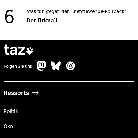
6
Was tun gegen den Energiewende-Rollback?
Der Urknall
taz

Folgen Sie uns
Ressorts
Politik
Öko