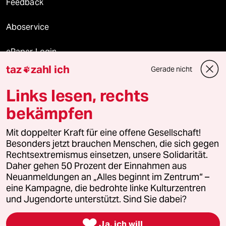
Feedback
Aboservice
ePaper Login
taz
zahl ich
Gerade nicht

Downloads für Abonnierende
Links lesen, rechts
bekämpfen
© 2026 taz Verlags und Vertriebs GmbH
Mit doppelter Kraft für eine offene Gesellschaft!
Alle Rechte vorbehalten. Bei rechtlichen Fragen oder für Genehmigungen
wenden Sie sich bitte an
lizenzen@taz.de
Besonders jetzt brauchen Menschen, die sich gegen
Rechtsextremismus einsetzen, unsere Solidarität.
Daher gehen 50 Prozent der Einnahmen aus
Feedback
Redaktionsstatut
Kommune-Richtlinien
KI-
Neuanmeldungen an „Alles beginnt im Zentrum“ –
eine Kampagne, die bedrohte linke Kulturzentren
Leitlinie
Informant
Datenschutz
Impressum
AGB
und Jugendorte unterstützt. Sind Sie dabei?
Seitenwende
Einwilligungen widerrufen (Ads)

Ja, ich will