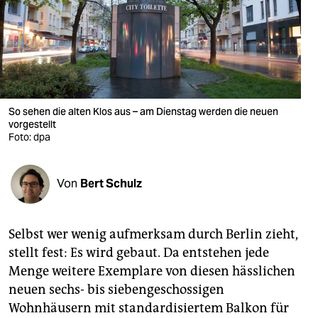
berlin
nord
wahrheit
verlag
So sehen die alten Klos aus – am Dienstag werden die neuen
vorgestellt
verlag
Foto: dpa
veranstaltungen
shop
Von
Bert Schulz
fragen & hilfe
Selbst wer wenig aufmerksam durch Berlin zieht,
unterstützen
stellt fest: Es wird gebaut. Da entstehen jede
abo
Menge weitere Exemplare von diesen hässlichen
neuen sechs- bis siebengeschossigen
genossenschaft
Wohnhäusern mit standardisiertem Balkon für