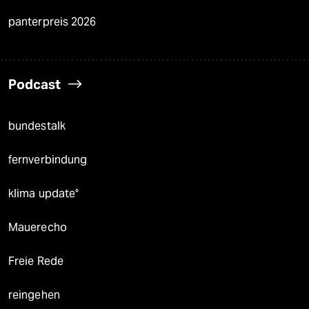
panterpreis 2026
Podcast
bundestalk
fernverbindung
klima update°
Mauerecho
Freie Rede
reingehen