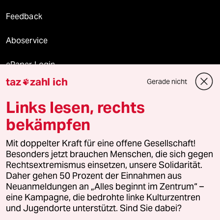
Feedback
Aboservice
ePaper Login
taz
zahl ich
Gerade nicht

Downloads für Abonnierende
Links lesen, rechts
bekämpfen
© 2026 taz Verlags und Vertriebs GmbH
Mit doppelter Kraft für eine offene Gesellschaft!
Alle Rechte vorbehalten. Bei rechtlichen Fragen oder für Genehmigungen
wenden Sie sich bitte an
lizenzen@taz.de
Besonders jetzt brauchen Menschen, die sich gegen
Rechtsextremismus einsetzen, unsere Solidarität.
Daher gehen 50 Prozent der Einnahmen aus
Feedback
Redaktionsstatut
Kommune-Richtlinien
KI-
Neuanmeldungen an „Alles beginnt im Zentrum“ –
eine Kampagne, die bedrohte linke Kulturzentren
Leitlinie
Informant
Datenschutz
Impressum
AGB
und Jugendorte unterstützt. Sind Sie dabei?