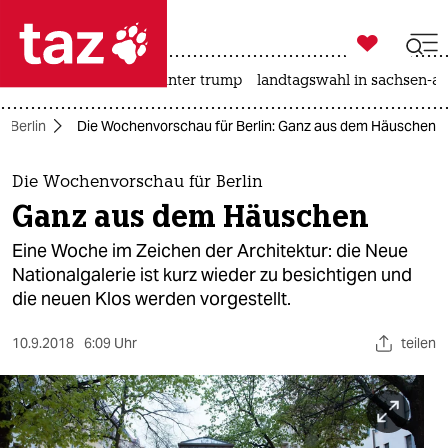

taz zahl ich
nahost-konflikt
usa unter trump
landtagswahl in sachsen-an

taz zahl ich
Berlin
Die Wochenvorschau für Berlin: Ganz aus dem Häuschen
taz zahl ich
themen
Die Wochenvorschau für Berlin
Ganz aus dem Häuschen
politik
Eine Woche im Zeichen der Architektur: die Neue
öko
Nationalgalerie ist kurz wieder zu besichtigen und
die neuen Klos werden vorgestellt.
gesellschaft
10.9.2018
6:09 Uhr
teilen
kultur
sport