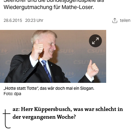
berlin
Wiedergutmachung für Mathe-Loser.
nord
28.6.2015
20:23 Uhr
teilen
wahrheit
verlag
verlag
veranstaltungen
shop
fragen & hilfe
„Hotte statt Totte“, das wär doch mal ein Slogan.
Foto: dpa
unterstützen
t
az: Herr Küppersbusch, was war schlecht in
abo
der vergangenen Woche?
genossenschaft