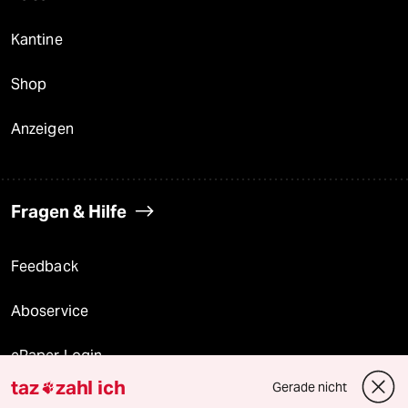
Kantine
Shop
Anzeigen
Fragen & Hilfe
Feedback
Aboservice
ePaper Login
taz
zahl ich
Gerade nicht

Downloads für Abonnierende