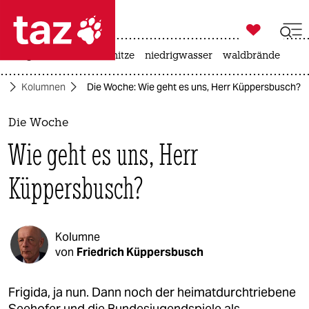

taz zahl ich
krieg in der ukraine
hitze
niedrigwasser
waldbrände

taz zahl ich
ft
Kolumnen
Die Woche: Wie geht es uns, Herr Küppersbusch?
taz zahl ich
themen
Die Woche
Wie geht es uns, Herr
politik
Küppersbusch?
öko
gesellschaft
Kolumne
kultur
von
Friedrich Küppersbusch
sport
Frigida, ja nun. Dann noch der heimatdurchtriebene
Seehofer und die Bundesjugendspiele als