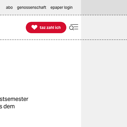
abo
genossenschaft
epaper login

taz zahl ich
taz zahl ich
bstsemester
us dem