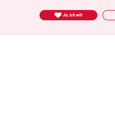
nd fügt an: „Hier an der Baum- und Wiesenuniver
llmenau hält natürlich jeder Zweibeiner einen Vi

ehrt!“
Ja, ich will