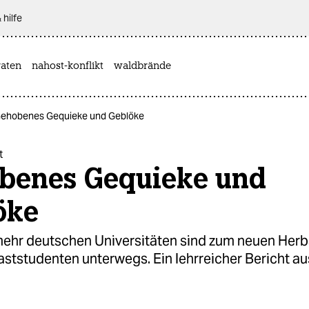
 hilfe
aten
nahost-konflikt
waldbrände
 Gehobenes Gequieke und Geblöke
t
benes Gequieke und
öke
ehr deutschen Universitäten sind zum neuen Her
aststudenten unterwegs. Ein lehrreicher Bericht a