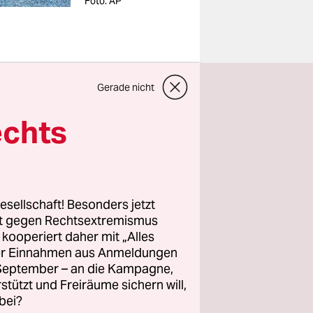
Foto: AP
Gerade nicht
einige
echts
diesem
usammen.
ut, sieht
zu seinem
esellschaft! Besonders jetzt
ederblickt
rt gegen Rechtsextremismus
t.
z kooperiert daher mit „Alles
ller Einnahmen aus Anmeldungen
. September – an die Kampagne,
d Tier
rstützt und Freiräume sichern will,
end auch
bei?