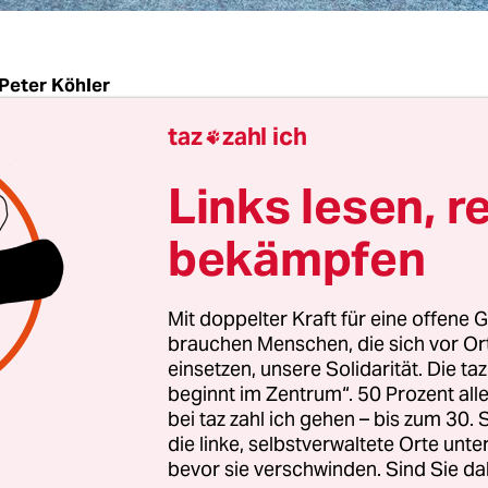
Peter Köhler
taz
zahl ich

f hat ihren Traum verwirklicht: Die große, langb
Links lesen, r
er Forstwirtschaft wohnt, lebt und arbeitet seit 
ndlich störungsfrei mit ihrem geliebten Balu z
bekämpfen
beinig und eher länglich in die Waagerechte geba
ers formatierte Freund mit Dackelaugen freudig 
Mit doppelter Kraft für eine offene G
mpor, das mit sanften Menschenaugen zu ihm ni
brauchen Menschen, die sich vor O
olle Fleischwurst aus der Umhängetasche schüttel
einsetzen, unsere Solidarität. Die ta
beginnt im Zentrum“. 50 Prozent a
bei taz zahl ich gehen – bis zum 30
Forst und Studentenwohnheim passen Mensch un
die linke, selbstverwaltete Orte unte
 und Knack zusammen“, sagt Beliba stellvertret
bevor sie verschwinden. Sind Sie da