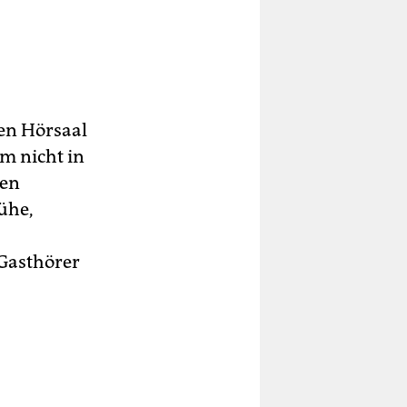
en Hörsaal
m nicht in
ben
ühe,
Gasthörer