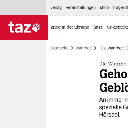
hautnavigation anspringen
hauptinhalt anspringen
footer anspringen
verlag
veranstaltungen
shop
fragen &
krieg in der ukraine
hitze
us-demokr

taz zahl ich
taz zahl ich
Startseite
Wahrheit
Die Wahrheit:
themen
politik
Die Wahrhei
Geho
öko
Gebl
gesellschaft
An immer m
kultur
spezielle G
Hörsaal.
sport