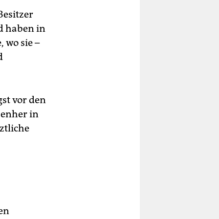
Besitzer
d haben in
, wo sie –
d
st vor den
benher in
ztliche
len