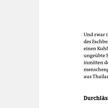
Und zwar i
des Fachbe
einen Kuhf
ungeübte S
inmitten 
menschenge
aus Thaila
Durchläs