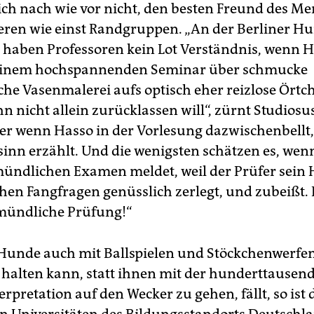
ch nach wie vor nicht, den besten Freund des M
eren wie einst Randgruppen. „An der Berliner H
t haben Professoren kein Lot Verständnis, wenn 
 einem hochspannenden Seminar über schmucke
sche Vasenmalerei aufs optisch eher reizlose Ört
hn nicht allein zurücklassen will“, zürnt Studios
der wenn Hasso in der Vorlesung dazwischenbellt,
inn erzählt. Und die wenigsten schätzen es, wenn
ündlichen Examen meldet, weil der Prüfer sein
hen Fangfragen genüsslich zerlegt, und zubeißt. D
mündliche Prüfung!“
unde auch mit Ballspielen und Stöckchenwerfen
halten kann, statt ihnen mit der hunderttausen
rpretation auf den Wecker zu gehen, fällt, so ist 