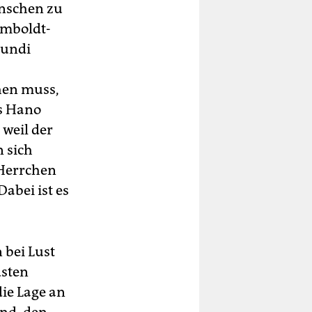
enschen zu
umboldt-
Hundi
chen muss,
us Hano
 weil der
 sich
 Herrchen
abei ist es
 bei Lust
dsten
die Lage an