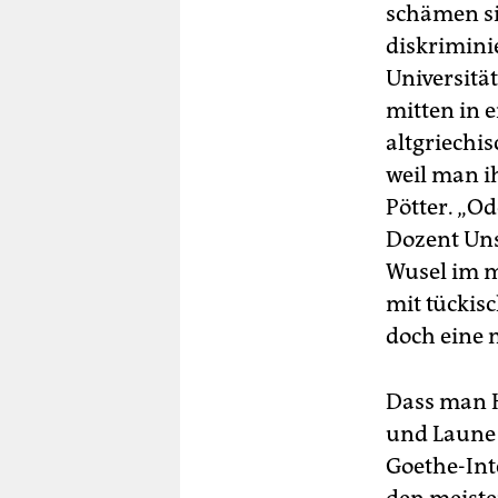
schämen si
diskrimini
Universitä
mitten in
altgriechi
weil man i
Pötter. „O
Dozent Uns
Wusel im m
mit tückisc
doch eine 
Dass man H
und Laune 
Goethe-Inte