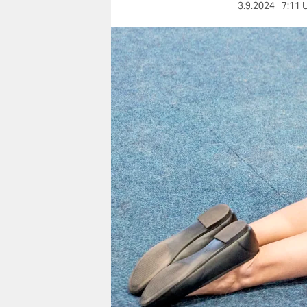
berlin
3.9.2024
7:11 
nord
wahrheit
verlag
verlag
veranstaltungen
shop
fragen & hilfe
unterstützen
abo
genossenschaft