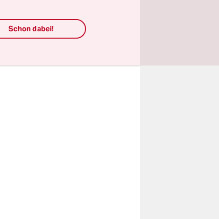
sität
erbeiner.
Schon dabei!