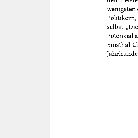
den meiste
wenigsten 
Politikern
selbst. „Di
Potenzial 
Emsthal-Cl
Jahrhunder