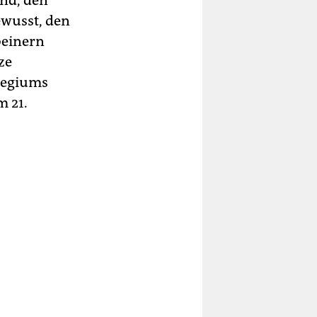
and, den
ewusst, den
beinern
ze
llegiums
m 21.